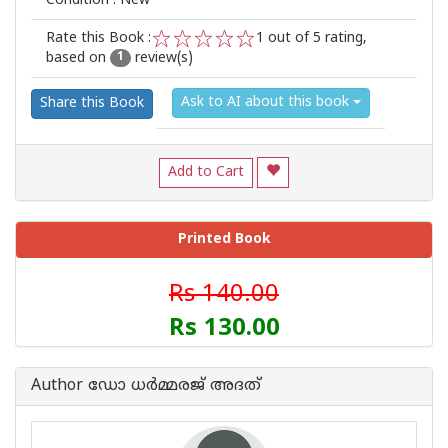
Condition : New
Rate this Book :
1
out of 5 rating,
based on
review(s)
1
2
3
4
5
1
Ask to AI about this book
Share this Book
Add to Cart
Printed Book
Rs 140.00
Rs 130.00
Author ഡോ ധര്‍മ്മരജ് അദത്