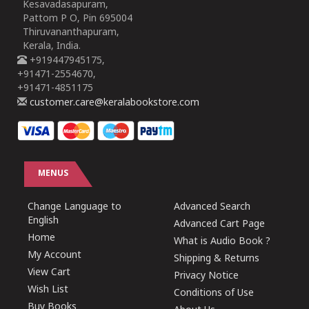
Kesavadasapuram,
Pattom P O, Pin 695004
Thiruvananthapuram,
Kerala, India.
+919447945175,
+91471-2554670,
+91471-4851175
customer.care@keralabookstore.com
MENUS
Change Language to
Advanced Search
English
Advanced Cart Page
Home
What is Audio Book ?
My Account
Shipping & Returns
View Cart
Privacy Notice
Wish List
Conditions of Use
Buy Books