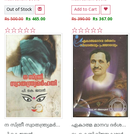
Out of Stock
Add to Cart
Rs 500.00
Rs 465.00
Rs 390.00
Rs 367.00
1
2
3
4
5
1
2
3
4
5
ന സ്ത്രീ സ്വാതന്ത്ര്യമര്‍ഹതി
ഏകാത്മ മാനവ ദര്‍ശനം സിദ്ധാന്തവും പ്രയോഗവും