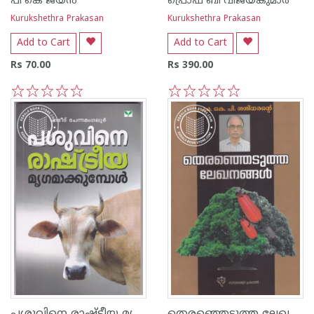
പി കെ ജയ‌ന്‍
പ്രൊഫ ബി വിജയകുമാര്‍
Kurukshethra Prakasan
Kurukshethra Prakasan
Add to Cart
Add to Cart
Rs 70.00
Rs 390.00
1
2
3
4
5
1
2
3
4
5
പശുവിനെ രാഷ്ടീയ മൃഗമാക്കുമ്പോള്‍
തെരഞ്ഞെടുത്ത ലേഖനങ്ങള്‍