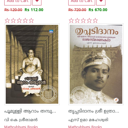
Add to Cart
Add to Cart
Rs 120.00
Rs 112.00
Rs 720.00
Rs 670.00
1
2
3
4
5
1
2
3
4
5
പൂമുള്ളി ആറാം തമ്പുരാന്‍
തൃപ്പടിദാനം ശ്രീ ഉത്രാടം തിരുനാള്‍ മാര്‍ത്താണ്ഡവര്‍മ്മ
വി കെ ശ്രീരാമന്‍
എസ് ഉമാ മഹേശ്വരി
Mathrubhumi Books
Mathrubhumi Books