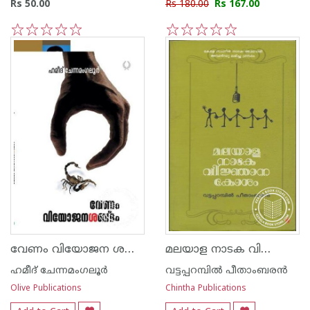
Rs 50.00
Rs 180.00
Rs 167.00
1
2
3
4
5
1
2
3
4
5
വേണം വിയോജന ശബ്ദം
മലയാള നാടക വിജ്ഞാന കോശം
ഹമീദ് ചേന്നമംഗലൂര്‍
വട്ടപ്പറമ്പില്‍ പീതാംബരന്‍
Olive Publications
Chintha Publications