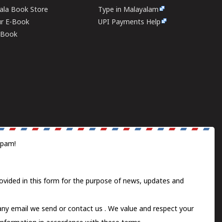
rala Book Store
Type in Malayalam
ur E-Book
UPI Payments Help
E-Book
spam!
ovided in this form for the purpose of news, updates and
 any email we send or
contact us
. We value and respect your