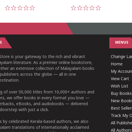
1
2
3
4
5
1
2
3
4
5
S
MENUS
tore is your gateway to the rich and vibrant
Change Lan
yalam literature. As a premier online bookstore,
Home
ether an extensive collection of Malayalam books
My Accoun
publishers across the globe — all in one
View Cart
stination.
Wish List
g of over 50,000 titles from 10,000+ authors and
Buy Books
ers, we offer books in every format you love —
New Book
perbacks, eBooks, and audiobooks — delivered
Best Seller
doorstep with just a click.
Track My O
 by celebrated Kerala-based authors, we also
All Publish
alam translations of internationally acclaimed
All Authors