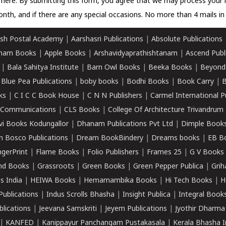
k here.
By submitting this form, you agree that we may process your 
nth, and if there are any special occasions. No more than 4 mails in 
sh Postal Academy
|
Aarshasri Publications
|
Absolute Publications
ham Books
|
Apple Books
|
Arshavidyaprathishtanam
|
Ascend Publ
|
Bala Sahitya Institute
|
Barn Owl Books
|
Beeka Books
|
Beyond
|
Blue Pea Publications
|
boby books
|
Bodhi Books
|
Book Carry
|
B
ks
|
C I C C Book House
|
C N N Publishers
|
Carmel International P
k Communications
|
CLS Books
|
College Of Architecture Trivandrum
vi Books Kodungallor
|
Dhanam Publications Pvt Ltd
|
Dimple Book
 Bosco Publications
|
Dream BookBindery
|
Dreams books
|
EB B
ngerPrint
|
Flame Books
|
Folio Publishers
|
Frames 25
|
G V Books
nd Books
|
Grassroots
|
Green Books
|
Green Pepper Publica
|
Grih
s India
|
HEIWA Books
|
Hemamambika Books
|
Hi Tech Books
|
H
Publications
|
Indus Scrolls Bhasha
|
Insight Publica
|
Integral Book
lications
|
Jeevana Samskriti
|
Jeyem Publications
|
Jyothir Dharma
|
KANFED
|
Kanippayur Panchangam Pustakasala
|
Kerala Bhasha I