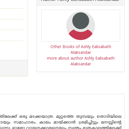
Other Books of Ashly Ealisabath
Alaksandar
more about author Ashly Ealisabath
Alaksandar
ിലേക്ക് ഒരു മടക്കയാത്ര. മുറ്റത്തെ തുമ്പയും തൊടിയിലെ
ം സമാഹാരം. കാലം മായ്ക്കാൻ ശ്രമിച്ചിട്ടും മനസ്സിൻ്റെ
്കുന്നു. ഓരോ വായനക്കാരനെയും സ്വന്തം ഭൂതകാലത്തിലേക്ക്