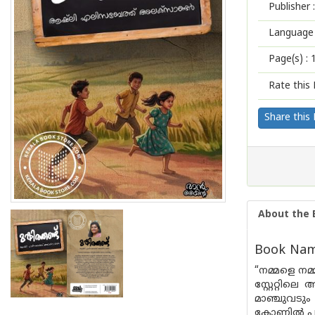
Publisher :
Language 
Page(s) :
Rate this 
Share this
About the 
Book Name
“നമ്മളെ നമ്
സ്റ്റേറ്റി
മാഞ്ചുവടും
കോണിൽ പച്ച