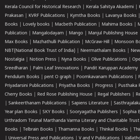
Kerala Council for Historical Research
|
Kerala Sahitya Akademi
|
Prakasan
|
KVRF Publications
|
Kymtha Books
|
Lavanya Books
Books
|
Lovely books
|
Macbeth Publication
|
Mahima Books
|
M
Publication
|
Mangalodayam
|
Mango
|
Manjul Publishing House
Max Books
|
Mazhathulli Publication
|
McGraw-Hill
|
Monsoon B
NBT(National Book Trust of India)
|
Neermathalam Books
|
New
Nostalgia
|
Notion Press
|
Nyna Books
|
Olive Publications
|
Ope
Sreedharan
|
Palm Leaf Innovations
|
Pandit Karuppan Academy
Pendulum Books
|
pent O graph
|
Poomkavanam Publications
|
Priyadarsini Publications
|
Priyatha Books
|
Progress
|
Pusthaka 
Cherry Books
|
Red Rose Publishing House
|
Regal Publishers
|
R
|
Sankeerthanam Publications
|
Sapiens Literature
|
Sasthrajala
Year plan Books
|
SKY Books
|
Sooryagatha Publishers
|
Sophia 
Urthradom Tirunal Marthanda Varma Literary and Charitable Trust
Books
|
Telbrain Books
|
Thamanna Books
|
Thinkal Books
|
Th
|
Universal Press and Publications
|
V and V Publications
|
Vallath