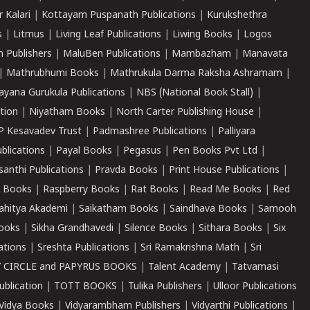
r Kalari
|
Kottayam Puspanath Publications
|
Kurukshethra
s
|
Litmus
|
Living Leaf Publications
|
Liwing Books
|
Logos
 Publishers
|
MaluBen Publications
|
Mambazham
|
Manavata
|
Mathrubhumi Books
|
Mathrukula Darma Raksha Ashramam
|
ayana Gurukula Publications
|
NBS (National Book Stall)
|
tion
|
Niyatham Books
|
North Carter Publishing House
|
P Kesavadev Trust
|
Padmashree Publications
|
Palliyara
ublications
|
Payal Books
|
Pegasus
|
Pen Books Pvt Ltd
|
santhi Publications
|
Pravda Books
|
Print House Publications
|
 Books
|
Raspberry Books
|
Rat Books
|
Read Me Books
|
Red
ahitya Akademi
|
Saikatham Books
|
Saindhava Books
|
Samooh
ooks
|
Sikha Grandhavedi
|
Silence Books
|
Sithara Books
|
Six
cations
|
Sreshta Publications
|
Sri Ramakrishna Math
|
Sri
 CIRCLE and PAPYRUS BOOKS
|
Talent Academy
|
Tatvamasi
ublication
|
TOTT BOOKS
|
Tulika Publishers
|
Ulloor Publications
Vidya Books
|
Vidyarambham Publishers
|
Vidyarthi Publications
|