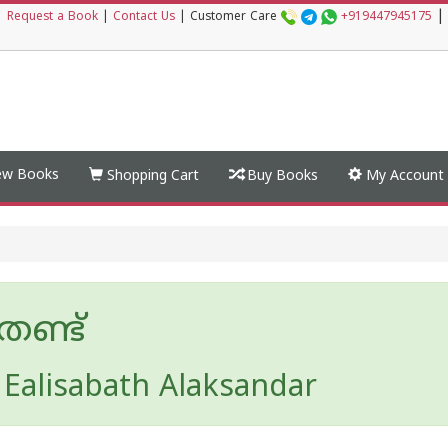
|
|
Request a Book
|
Contact Us
|
Customer Care
+919447945175
w Books
Shopping Cart
Buy Books
My Account
തണ്ട്
 Ealisabath Alaksandar