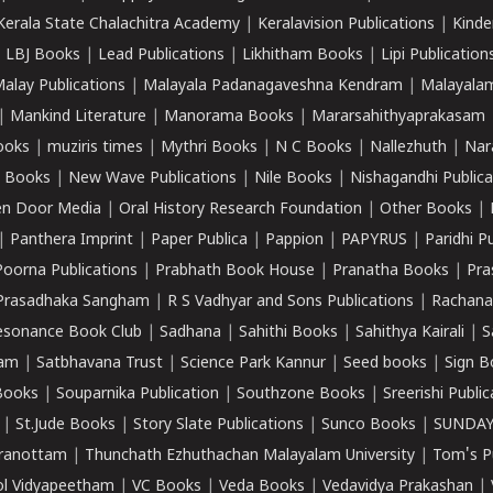
Kerala State Chalachitra Academy
|
Keralavision Publications
|
Kinde
|
LBJ Books
|
Lead Publications
|
Likhitham Books
|
Lipi Publication
alay Publications
|
Malayala Padanagaveshna Kendram
|
Malayalam
|
Mankind Literature
|
Manorama Books
|
Mararsahithyaprakasam
ooks
|
muziris times
|
Mythri Books
|
N C Books
|
Nallezhuth
|
Nar
 Books
|
New Wave Publications
|
Nile Books
|
Nishagandhi Publica
n Door Media
|
Oral History Research Foundation
|
Other Books
|
|
Panthera Imprint
|
Paper Publica
|
Pappion
|
PAPYRUS
|
Paridhi P
Poorna Publications
|
Prabhath Book House
|
Pranatha Books
|
Pra
Prasadhaka Sangham
|
R S Vadhyar and Sons Publications
|
Rachana
esonance Book Club
|
Sadhana
|
Sahithi Books
|
Sahithya Kairali
|
S
kam
|
Satbhavana Trust
|
Science Park Kannur
|
Seed books
|
Sign B
Books
|
Souparnika Publication
|
Southzone Books
|
Sreerishi Publi
|
St.Jude Books
|
Story Slate Publications
|
Sunco Books
|
SUNDAY
iranottam
|
Thunchath Ezhuthachan Malayalam University
|
Tom's P
ol Vidyapeetham
|
VC Books
|
Veda Books
|
Vedavidya Prakashan
|