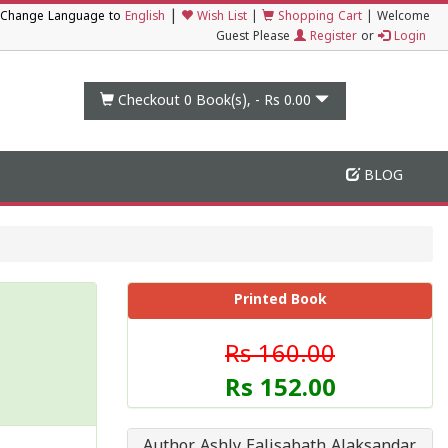
|
Change Language to
English
Wish List
|
Shopping Cart
|
Welcome
Guest Please
Register
or
Login
Checkout 0
Book(s), -
Rs 0.00
BLOG
Printed Book
Rs 160.00
Rs 152.00
Author Ashly Ealisabath Alaksandar