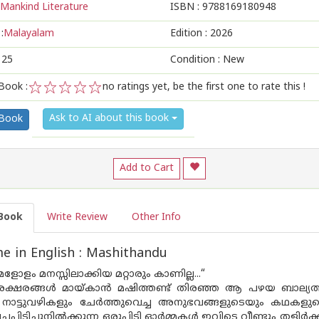
Mankind Literature
ISBN :
9788169180948
:
Malayalam
Edition :
2026
125
Condition : New
Book :
no ratings yet, be the first one to rate this !
1
2
3
4
5
Ask to AI about this book
 Book
Add to Cart
Book
Write Review
Other Info
 in English : Mashithandu
മളോളം മനസ്സിലാക്കിയ മറ്റാരും കാണില്ല...“
ലെ അക്ഷരങ്ങൾ മായ്കാൻ മഷിത്തണ്ട് തിരഞ്ഞ ആ പഴയ ബാല്യത്ത
 നാട്ടുവഴികളും ചേർത്തുവെച്ച അനുഭവങ്ങളുടെയും കഥകളുടെയു
പിടിച്ചുനിൽക്കുന്ന ഒരുപിടി ഓർമ്മകൾ ഇവിടെ വീണ്ടും തളിർക