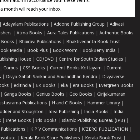
information in accordance with these terms.
a month will reach your inbox.
|
Adayalam Publications
|
Addone Publishing Group
|
Adivasi
ishers
|
Atma Books
|
Aura Tales Publications
|
Authentic Books
 Books
|
Bhairavi Publications
|
Bhaktivedanta Book Trust
ook Media
|
Book Plus
|
Book Worm
|
BookBerry India
|
ublishing House
|
CD/DVD
|
Centre for South Indian Studies
|
|
Corpus
|
CSS Books
|
Current Books Kottayam
|
Current
s
|
Divya Gahbh Sankar and Anusandhan Kendra
|
Divyaverse
ooks
|
editindia
|
EK Books
|
eka
|
era Books
|
Evergreen Books
|
Ganga Books
|
Genius Books
|
Geo Books
|
Girijakumaran
astasrama Publications
|
H and C Books
|
Hammer Library
|
odder and Stoughton
|
Idea Publishing
|
India Books
|
India
s
|
Irene Books
|
Iris Books
|
Islamic Publishing Bureau (IPB)
|
 Publications
|
K P V Communications
|
K'ZERO PUBLICATION
|
nstitute
|
Kerala Book Store Publishers
|
Kerala Book Trust
|