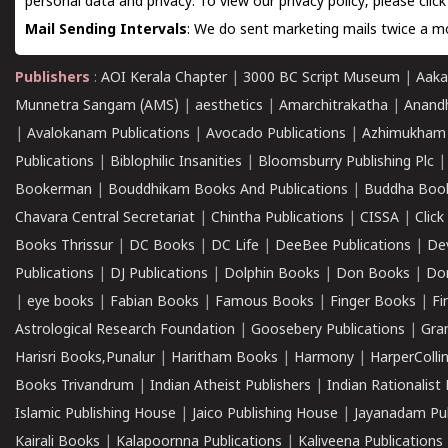
personal data and privacy. To view our privacy policy, please
clic
Mail Sending Intervals
: We do sent marketing mails twice a mo
Publishers
:
AOI Kerala Chapter
|
3000 BC Script Museum
|
Aaka
Munnetra Sangam (AMS)
|
aesthetics
|
Amarchitrakatha
|
Anand
|
Avalokanam Publications
|
Avocado Publications
|
Azhimukham
Publications
|
Biblophilic Insanities
|
Bloomsburry Publishing Plc
Bookerman
|
Bouddhikam Books And Publications
|
Buddha Boo
Chavara Central Secretariat
|
Chintha Publications
|
CISSA
|
Clic
Books Thrissur
|
DC Books
|
DC Life
|
DeeBee Publications
|
De
Publications
|
DJ Publications
|
Dolphin Books
|
Don Books
|
Don
|
eye books
|
Fabian Books
|
Famous Books
|
Finger Books
|
Fi
Astrological Research Foundation
|
Goosebery Publications
|
Gra
Harisri Books,Punalur
|
Haritham Books
|
Harmony
|
HarperCollin
Books Trivandrum
|
Indian Atheist Publishers
|
Indian Rationalist 
Islamic Publishing House
|
Jaico Publishing House
|
Jayanadam Pub
Kairali Books
|
Kalapoornna Publications
|
Kaliveena Publications