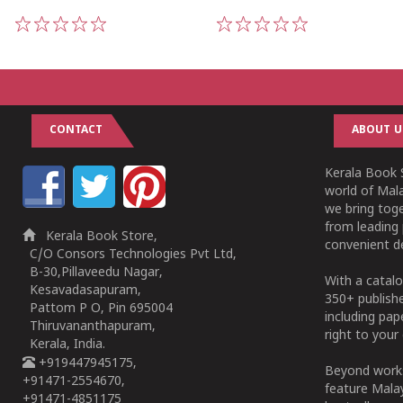
1
2
3
4
5
1
2
3
4
5
CONTACT
ABOUT U
Kerala Book S
world of Mala
we bring tog
from leading 
Kerala Book Store,
convenient de
C/O Consors Technologies Pvt Ltd,
B-30,Pillaveedu Nagar,
With a catalo
Kesavadasapuram,
350+ publish
Pattom P O, Pin 695004
including pa
Thiruvananthapuram,
right to your 
Kerala, India.
+919447945175,
Beyond works
+91471-2554670,
feature Malay
+91471-4851175