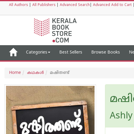
All Authors
|
All Publishers
|
Advanced Search
|
Advanced Add to Cart
Categories
Best Sellers
Browse Books
Ne
Home
കഥകള്‍
മഷിതണ്ട്
മഷി
Ashly