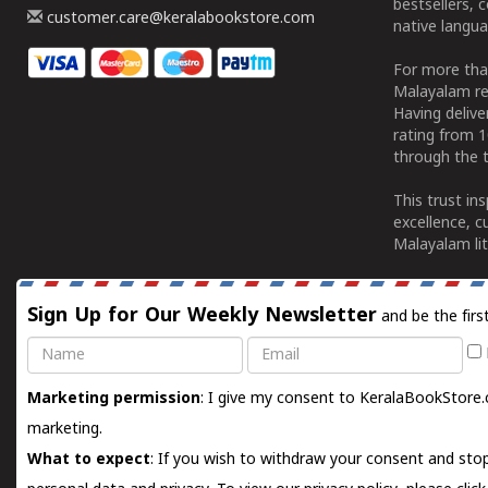
bestsellers, 
customer.care@keralabookstore.com
native langua
For more tha
Malayalam re
Having deliv
rating from 
through the t
This trust in
excellence, c
Malayalam lit
Sign Up for Our Weekly Newsletter
and be the firs
Name
Email
Marketing permission
: I give my consent to KeralaBookStore.
marketing.
What to expect
: If you wish to withdraw your consent and stop