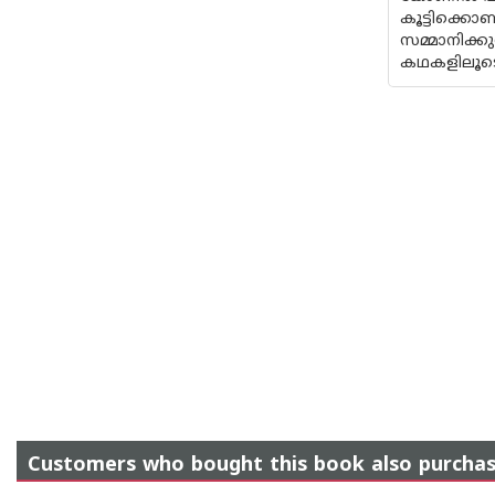
കൂട്ടിക്ക
സമ്മാനിക്ക
കഥകളിലൂടെയ
Customers who bought this book also purcha