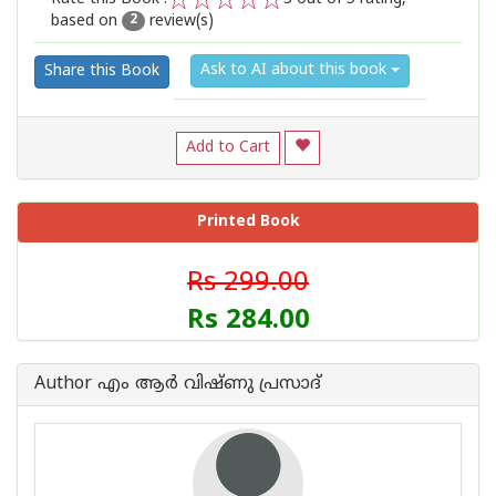
based on
review(s)
1
2
3
4
5
2
Ask to AI about this book
Share this Book
Add to Cart
Printed Book
Rs 299.00
Rs 284.00
Author എം ആർ വിഷ്ണു പ്രസാദ്