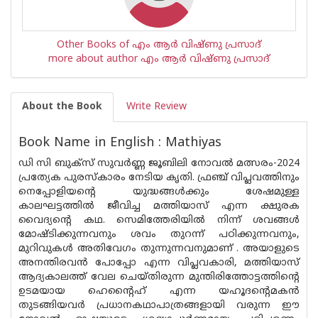
Other Books of എം ആർ വിഷ്ണു പ്രസാദ്
more about author എം ആർ വിഷ്ണു പ്രസാദ്
About the Book
Write Review
Book Name in English : Mathiyas
ഡി സി ബുക്സ് സുവർണ്ണ ജൂബിലി നോവൽ മത്സരം-2024
പ്രത്യേക പുരസ്കാരം നേടിയ കൃതി. ഫ്രഞ്ച് വിപ്ലവത്തിനും
നെപ്പോളിയന്റെ യുദ്ധങ്ങൾക്കും ശേഷമുള്ള
കാലഘട്ടത്തിൽ ജീവിച്ച മത്തിയാസ് എന്ന ക്ഷുരക
വൈദ്യന്റെ കഥ. സെമിത്തേരിയിൽ നിന്ന് ശവങ്ങൾ
മോഷ്ടിക്കുന്നവനും ശവം തുറന്ന് പഠിക്കുന്നവനും,
മുറിവുകൾ അതിവേഗം തുന്നുന്നവനുമാണ് . അയാളുടെ
അനന്തിരവൻ പോപ്പോ എന്ന വിപ്ലവകാരി, മത്തിയാസ്
ആദ്യകാലത്ത് വേല ചെയ്തിരുന്ന മുന്തിരിത്തോട്ടത്തിന്റെ
ഉടമയായ ഹെൻ്റൈഹ് എന്ന യഹൂദൻ്റെമകൻ
തുടങ്ങിയവർ പ്രധാനകഥാപാത്രങ്ങളായി വരുന്ന ഈ