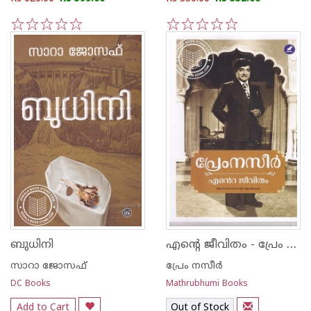
1
2
3
4
5
1
2
3
4
5
എന്റെ ജീവിതം - പ്രേം നസീർ
ബുധിനി
സാറാ ജോസഫ്
പ്രേം നസീര്‍
DC Books
Mathrubhumi Books
Add to Cart
Out of Stock