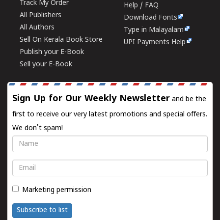
Track My Order
Help / FAQ
All Publishers
Download Fonts
All Authors
Type in Malayalam
Sell On Kerala Book Store
UPI Payments Help
Publish your E-Book
Sell your E-Book
Sign Up for Our Weekly Newsletter
and be the
first to receive our very latest promotions and special offers.
We don't spam!
Name
Email
Marketing permission
Subscribe to list