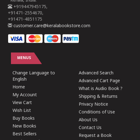
Kerala, India.
+919447945175,
+91471-2554670,
+91471-4851175
customer.care@keralabookstore.com
MENUS
Change Language to
Advanced Search
English
Advanced Cart Page
Home
What is Audio Book ?
My Account
Shipping & Returns
View Cart
Privacy Notice
Wish List
Conditions of Use
Buy Books
About Us
New Books
Contact Us
Best Sellers
Request a Book