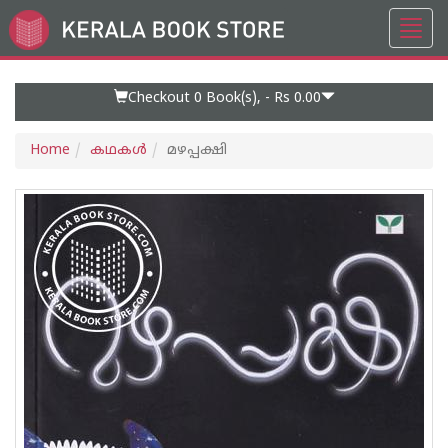
Toggl
Go
navig
to
Home
Page
Checkout 0
Book(s), -
Rs 0.00
Home
കഥകള്‍
മഴപ്പക്ഷി