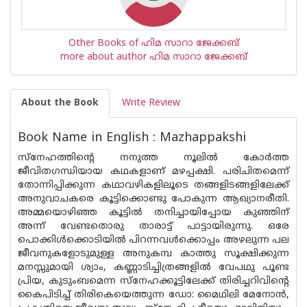
Other Books of ഹിമ സാറാ ജേക്കബ്
more about author ഹിമ സാറാ ജേക്കബ്
About the Book
Write Review
Book Name in English : Mazhappakshi
സ്‌നേഹത്തിന്റെ നനുത്ത നൂലില്‍ കോര്‍ത്ത
ജീവിതഗന്ധിയായ കഥകളാണ് മഴപ്പക്ഷി. പരിചിതമെന്ന്
തോന്നിപ്പിക്കുന്ന കഥാവഴികളിലൂടെ തങ്ങളിടങ്ങളിലേക്ക്
അനുവാചകരെ കൂട്ടിക്കൊണ്ടു പോകുന്ന ആഖ്യാനരീതി.
അമ്മയൊഴിഞ്ഞ കൂട്ടില്‍ തനിച്ചായിപ്പോയ കുഞ്ഞിന്
അന്ന് വേണ്ടതൊരു താരാട്ട് പാട്ടായിരുന്നു. ഒരേ
പൊക്കിള്‍ക്കൊടിയില്‍ പിറന്നവള്‍ക്കൊപ്പം അഴലുന്ന പല
ജീവനുകളോടുമുള്ള അനുകമ്പ കാത്തു സൂക്ഷിക്കുന്ന
മനസ്സുമായി ശ്യാം, കണ്ണാടിച്ചിത്രങ്ങളില്‍ വേപഥു പൂണ്ട
പ്രിയ, കുടുംബമെന്ന സ്‌നേഹക്കൂട്ടിലേക്ക് തിരിച്ചറിവിന്റെ
കൈപിടിച്ച് തിരികെയെത്തുന്ന ഡോ: മൈഥിലി മേനോന്‍,