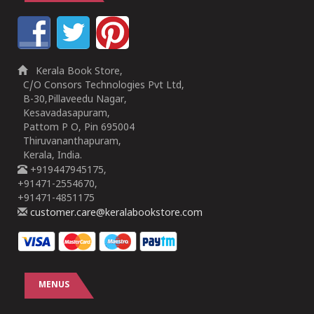
Kerala Book Store,
C/O Consors Technologies Pvt Ltd,
B-30,Pillaveedu Nagar,
Kesavadasapuram,
Pattom P O, Pin 695004
Thiruvananthapuram,
Kerala, India.
+919447945175,
+91471-2554670,
+91471-4851175
customer.care@keralabookstore.com
MENUS