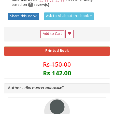
based on
review(s)
1
2
3
4
5
1
Ask to AI about this book
Share this Book
Add to Cart
Printed Book
Rs 150.00
Rs 142.00
Author ഹിമ സാറാ ജേക്കബ്