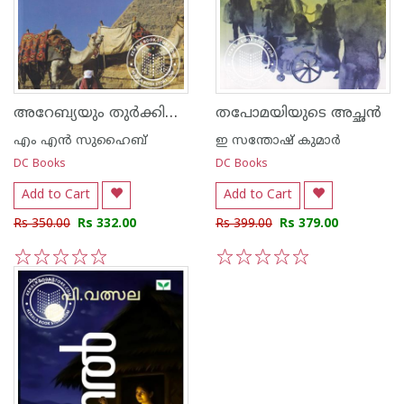
അറേബ്യയും തുര്‍ക്കിയും ഒരു കവിത
തപോമയിയുടെ അച്ഛൻ
എം എൻ സുഹൈബ്
ഇ സന്തോഷ് കുമാര്‍
DC Books
DC Books
Add to Cart
Add to Cart
Rs 350.00
Rs 332.00
Rs 399.00
Rs 379.00
1
2
3
4
5
1
2
3
4
5