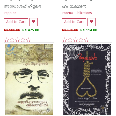
അഡോള്‍ഫ് ഹിറ്റ്ലര്‍
എം മുകുന്ദ‌ന്‍
Pappion
Poorna Publications
Add to Cart
Add to Cart
Rs 500.00
Rs 475.00
Rs 120.00
Rs 114.00
1
2
3
4
5
1
2
3
4
5