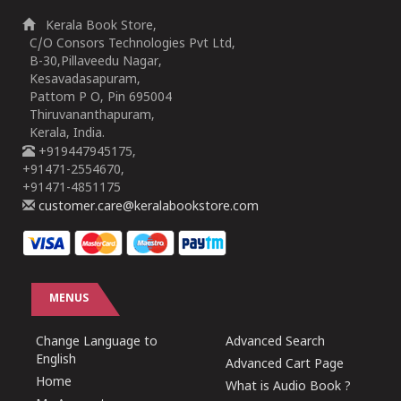
Kerala Book Store,
C/O Consors Technologies Pvt Ltd,
B-30,Pillaveedu Nagar,
Kesavadasapuram,
Pattom P O, Pin 695004
Thiruvananthapuram,
Kerala, India.
+919447945175,
+91471-2554670,
+91471-4851175
customer.care@keralabookstore.com
MENUS
Change Language to
Advanced Search
English
Advanced Cart Page
Home
What is Audio Book ?