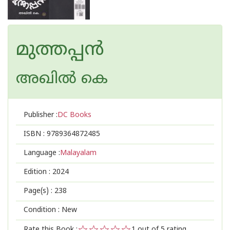
മുത്തപ്പന്‍
അഖില്‍ കെ
Publisher :
DC Books
ISBN :
9789364872485
Language :
Malayalam
Edition :
2024
Page(s) :
238
Condition : New
Rate this Book :
1
out of 5 rating,