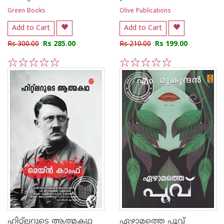
Green Books
Olive Publications
Add to Cart
Add to Cart
Rs 300.00
Rs 285.00
Rs 210.00
Rs 199.00
1
2
3
4
5
1
2
3
4
5
ഹിറ്റ്ലറുടെ ആത്മകഥ
ഏഴാമത്തെ പൂവ്