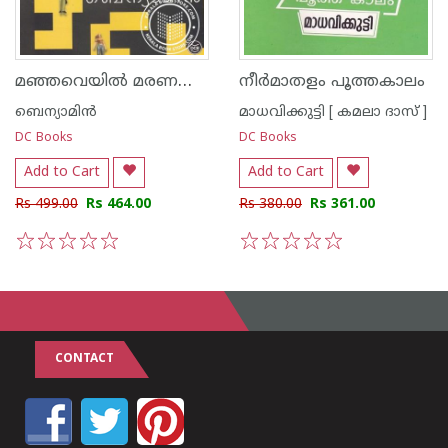
മഞ്ഞവെയില്‍ മരണങ്ങള്‍
നീര്‍മാതളം പൂത്തകാലം
ബെന്യാമിന്‍
മാധവിക്കുട്ടി [ കമലാ ദാസ് ]
DC Books
DC Books
Add to Cart
Add to Cart
Rs 499.00
Rs 464.00
Rs 380.00
Rs 361.00
1
2
3
4
5
1
2
3
4
5
CONTACT