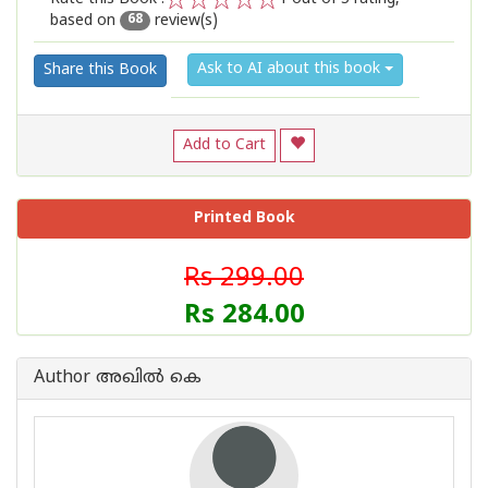
based on
review(s)
1
2
3
4
5
68
Ask to AI about this book
Share this Book
Add to Cart
Printed Book
Rs 299.00
Rs 284.00
Author അഖില്‍ കെ