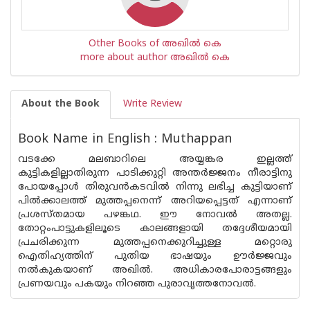
Other Books of അഖില്‍ കെ
more about author അഖില്‍ കെ
About the Book
Write Review
Book Name in English : Muthappan
വടക്കേ മലബാറിലെ അയ്യങ്കര ഇല്ലത്ത്
കുട്ടികളില്ലാതിരുന്ന പാടിക്കുറ്റി അന്തർജ്ജനം നീരാട്ടിനു
പോയപ്പോൾ തിരുവൻകടവിൽ നിന്നു ലഭിച്ച കുട്ടിയാണ്
പിൽക്കാലത്ത് മുത്തപ്പനെന്ന് അറിയപ്പെട്ടത് എന്നാണ്
പ്രശസ്തമായ പഴങ്കഥ. ഈ നോവൽ അതല്ല.
തോറ്റംപാട്ടുകളിലൂടെ കാലങ്ങളായി തദ്ദേശീയമായി
പ്രചരിക്കുന്ന മുത്തപ്പനെക്കുറിച്ചുള്ള മറ്റൊരു
ഐതിഹ്യത്തിന് പുതിയ ഭാഷയും ഊർജ്ജവും
നൽകുകയാണ് അഖിൽ. അധികാരപോരാട്ടങ്ങളും
പ്രണയവും പകയും നിറഞ്ഞ പുരാവൃത്തനോവൽ.