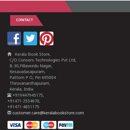
CONTACT
Kerala Book Store,
C/O Consors Technologies Pvt Ltd,
B-30,Pillaveedu Nagar,
Kesavadasapuram,
Pattom P O, Pin 695004
Thiruvananthapuram,
Kerala, India.
+919447945175,
+91471-2554670,
+91471-4851175
customer.care@keralabookstore.com