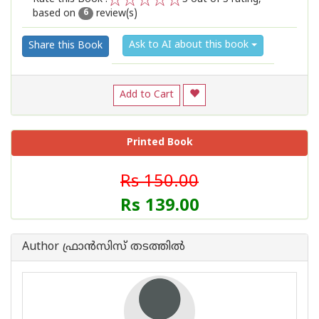
based on
review(s)
1
2
3
4
5
6
Ask to AI about this book
Share this Book
Add to Cart
Printed Book
Rs 150.00
Rs 139.00
Author ഫ്രാൻസിസ് തടത്തിൽ