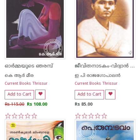
ജീവിതനാടകം-വിദ്വാ‌ന്‍ പി കേളുനായരുടെ ഡയറിക്കുറിപ്പുകള്‍
ഓര്‍മ്മയുടെ ഞരമ്പ്‌
കെ ആര്‍ മീര
ഇ പി രാജഗോപാലന്‍
Current Books Thrissur
Current Books Thrissur
Add to Cart
Add to Cart
Rs 115.00
Rs 108.00
Rs 85.00
1
2
3
4
5
1
2
3
4
5