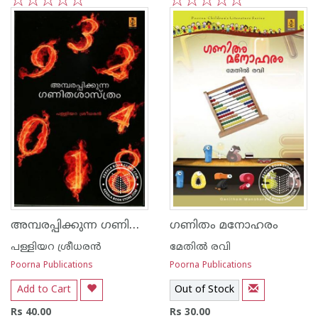
1
2
3
4
5
1
2
3
4
5
അമ്പരപ്പിക്കുന്ന ഗണിത ശാസ്ത്രം
ഗണിതം മനോഹരം
പള്ളിയറ ശ്രീധര‌ന്‍
മേതില്‍ രവി
Poorna Publications
Poorna Publications
Add to Cart
Out of Stock
Rs 40.00
Rs 30.00