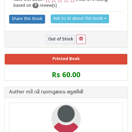
based on
review(s)
1
2
3
4
5
9
Ask to AI about this book
Share this Book
Out of Stock
Printed Book
Price
Rs 60.00
of
this
Book
Author സി വി വാസുദേവ ഭട്ടതിരി
is