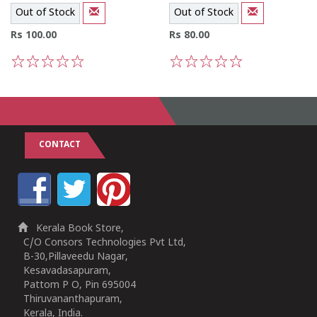
Out of Stock
Out of Stock
Rs 100.00
Rs 80.00
1
2
3
4
5
1
2
3
4
5
CONTACT
Kerala Book Store,
C/O Consors Technologies Pvt Ltd,
B-30,Pillaveedu Nagar,
Kesavadasapuram,
Pattom P O, Pin 695004
Thiruvananthapuram,
Kerala, India.