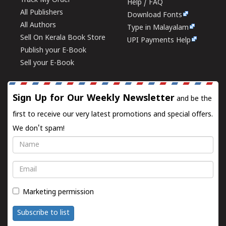
Track My Order
Help / FAQ
All Publishers
Download Fonts
All Authors
Type in Malayalam
Sell On Kerala Book Store
UPI Payments Help
Publish your E-Book
Sell your E-Book
Sign Up for Our Weekly Newsletter
and be the
first to receive our very latest promotions and special offers.
We don't spam!
Name
Email
Marketing permission
Subscribe to list