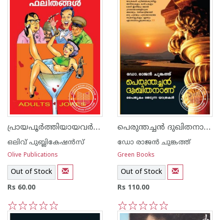
പ്രായപൂര്‍ത്തിയായവര്‍ക്ക് മാത്രമുള്ള ഫലിതങ്ങള്‍‌
പെരുന്തച്ച‌ന്‍ ദുഖിതനാണ്
ഒലിവ് പുബ്ലികേഷ‌ന്‍സ്
ഡോ രാജ‌ന്‍ ചുങ്കത്ത്
Olive Publications
Green Books
Out of Stock
Out of Stock
Rs 60.00
Rs 110.00
1
2
3
4
5
1
2
3
4
5