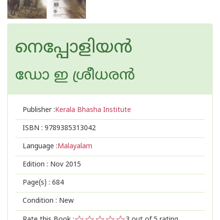
നെപ്പോളിയന്‍
ഡോ ഇ ശ്രീധരന്‍
Publisher :
Kerala Bhasha Institute
ISBN :
9789385313042
Language :
Malayalam
Edition :
Nov 2015
Page(s) :
684
Condition : New
Rate this Book :
3
out of 5 rating,