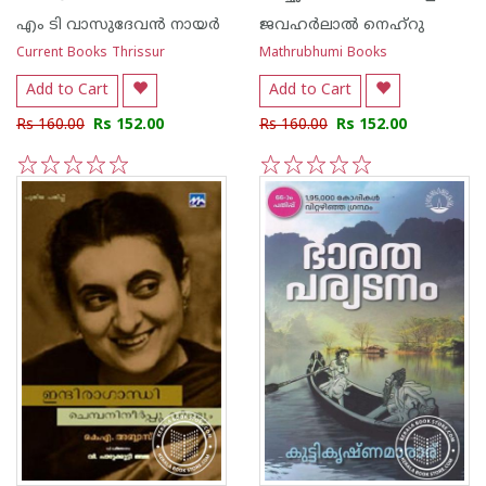
എം ടി വാസുദേവന്‍ നായര്‍
ജവഹര്‍ലാല്‍ നെഹ്‌റു
Current Books Thrissur
Mathrubhumi Books
Add to Cart
Add to Cart
Rs 160.00
Rs 152.00
Rs 160.00
Rs 152.00
1
2
3
4
5
1
2
3
4
5