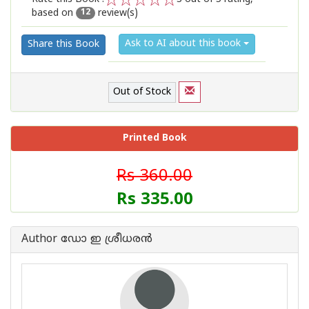
based on
review(s)
1
2
3
4
5
12
Ask to AI about this book
Share this Book
Out of Stock
Printed Book
Rs 360.00
Rs 335.00
Author ഡോ ഇ ശ്രീധരന്‍