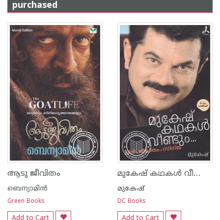
purchased
മുകേ‌ഷ് കഥകള്‍ വീണ്ടും ചിരി ജീവിതം സിനിമ
ആടു ജീവിതം
ബെന്യാമിന്‍
മുകേഷ്
Green Books
DC Books
Add to Cart
Add to Cart