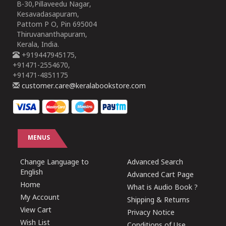
B-30,Pillaveedu Nagar,
Kesavadasapuram,
Pattom P O, Pin 695004
Thiruvananthapuram,
Kerala, India.
+919447945175,
+91471-2554670,
+91471-4851175
customer.care@keralabookstore.com
MENUS
Change Language to
Advanced Search
English
Advanced Cart Page
Home
What is Audio Book ?
My Account
Shipping & Returns
View Cart
Privacy Notice
Wish List
Conditions of Use