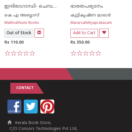
ഇന്ദിരാഗാന്ധി- ചെമ്പനിനീര്‍പ്പൂ വീണ്ടും
ഭാരതപര്യടനം
കെ എ അബ്ബാസ്‌
കുട്ടികൃഷ്ണ മാരാര്‍
Mathrubhumi Books
Mararsahithyaprakasam
Out of Stock
Add to Cart
Rs 110.00
Rs 350.00
1
2
3
4
5
1
2
3
4
5
CONTACT
Kerala Book Store,
C/O Consors Technologies Pvt Ltd,