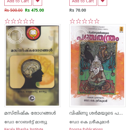
Add to Cart
Add to Cart
Rs 500.00
Rs 475.00
Rs 70.00
1
2
3
4
5
1
2
3
4
5
വിഷ്ണു ശര്‍മയുടെ പഞ്ചതന്ത്രം
മസ്തിഷ്ക രോഗങ്ങള്‍
ഡോ റോബര്‍ട്ട് മാത്യു
ഡോ കെ ശ്രീകുമാര്‍
Kerala Bhasha Institute
Poorna Publications