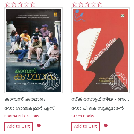
1
2
3
4
5
1
2
3
4
5
സ്‌കിസോഫ്രീനിയ - അനുഭവവും വിശകലനവും -
കാമ്പസ്‌ കൗമാരം
ഡോ ശാന്തകുമാര്‍ എസ്
ഡോ പി കെ സുകുമാര‌ന്‍
Poorna Publications
Green Books
Add to Cart
Add to Cart