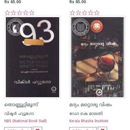
Rs 65.00
Rs 85.00
1
2
3
4
5
1
2
3
4
5
തൊണ്ണൂറ്റിമൂന്ന്
മദ്യം മറ്റൊരു വിഷം
വിക്ടര്‍ ഹ്യൂഗോ
ഡോ കെ മാലതി
NBS (National Book Stall)
Kerala Bhasha Institute