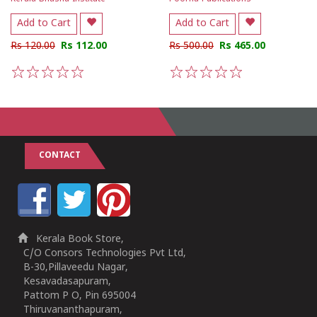
Add to Cart
Add to Cart
Rs 120.00
Rs 112.00
Rs 500.00
Rs 465.00
1
2
3
4
5
1
2
3
4
5
CONTACT
Kerala Book Store,
C/O Consors Technologies Pvt Ltd,
B-30,Pillaveedu Nagar,
Kesavadasapuram,
Pattom P O, Pin 695004
Thiruvananthapuram,