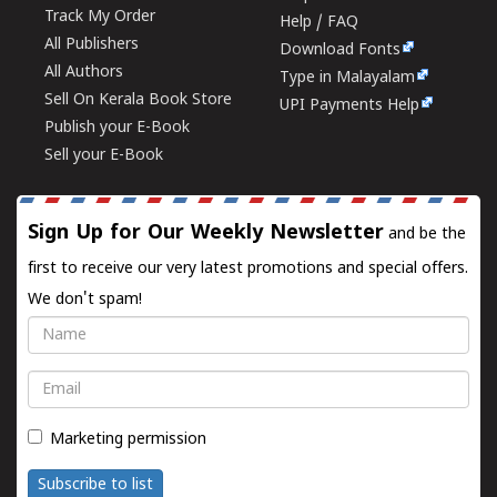
Track My Order
Help / FAQ
All Publishers
Download Fonts
All Authors
Type in Malayalam
Sell On Kerala Book Store
UPI Payments Help
Publish your E-Book
Sell your E-Book
Sign Up for Our Weekly Newsletter
and be the
first to receive our very latest promotions and special offers.
We don't spam!
Name
Email
Marketing permission
Subscribe to list