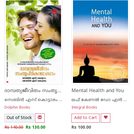
1
2
3
4
5
1
2
3
4
5
ദാമ്പത്യജീവിതം സംതൃപ്തകരമാക്കാം
Mental Health and You
സെബിന്‍ എസ് കൊട്ടാരം - ജോബിന്‍ എസ് കൊട്ടാരം
ലഫ് കേണല്‍ ഡോ എന്‍ ഗോപാലകൃഷ്നന്‍ എംഡി ഡിപിഎം
Dolphin Books
Integral Books
Out of Stock
Add to Cart
Rs 140.00
Rs 130.00
Rs 100.00