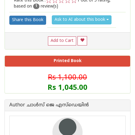
Rate this Book :
1
out of 5 rating,
based on
review(s)
1
2
3
4
5
1
Ask to AI about this book
Share this Book
Add to Cart
Printed Book
Rs 1,100.00
Rs 1,045.00
Author ചാള്‍സ് ജെ എസ്ഡെയിന്‍