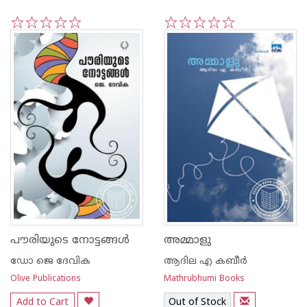
1
2
3
4
5
1
2
3
4
5
പൗരിയുടെ നോട്ടങ്ങള്‍
അമ്മാളു
ഡോ ജെ ദേവിക
ആദില എ കബീര്‍
Olive Publications
Mathrubhumi Books
Add to Cart
Out of Stock