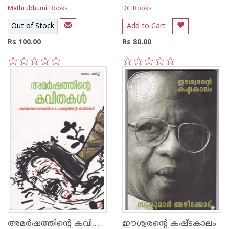
Mathrubhumi Books
DC Books
Out of Stock
Add to Cart
Rs 100.00
Rs 80.00
1
2
3
4
5
1
2
3
4
5
അമര്‍ഷത്തിന്റെ കവിതകള്‍
ഈശ്വരന്റെ കഷ്ടകാലം