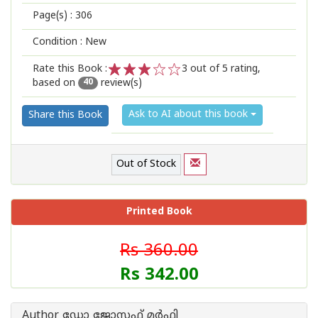
Page(s) :
306
Condition : New
Rate this Book :
3
out of 5 rating,
based on
review(s)
1
2
3
4
5
40
Ask to AI about this book
Share this Book
Out of Stock
Printed Book
Rs 360.00
Rs 342.00
Author ഡോ ജോസഫ് മര്‍ഫി