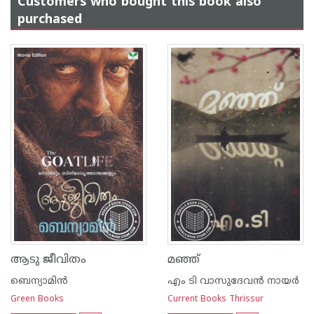
Customers who bought this book also
purchased
ആടു ജീവിതം
മഞ്ഞ്
ബെന്യാമിന്‍
എം ടി വാസുദേവന്‍ നായര്‍
Green Books
Current Books Thrissur