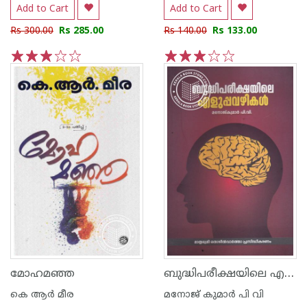
Add to Cart
Add to Cart
Rs 300.00
Rs 285.00
Rs 140.00
Rs 133.00
1
2
3
4
5
1
2
3
4
5
ബുദ്ധിപരീക്ഷയിലെ എളുപ്പവഴികള്‍
മോഹമഞ്ഞ
കെ ആര്‍ മീര
മനോജ് കുമാര്‍ പി വി