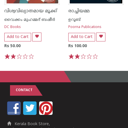
വിശ്വവിഖ്യാതമായ മൂക്ക്
രാച്ചിയമ്മ
വൈക്കം മുഹമ്മദ് ബഷീര്‍
ഉറൂബ്‌
DC Books
Poorna Publications
Add to Cart
Add to Cart
Rs 50.00
Rs 100.00
1
2
3
4
5
1
2
3
4
5
CONTACT
Kerala Book Store,