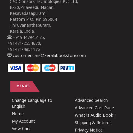
C/O Consors Technologies Pvt Ltd,
B-30,Pillaveedu Nagar,
Kesavadasapuram,
Pattom P O, Pin 695004
Thiruvananthapuram,
Kerala, India.
+919447945175,
+91471-2554670,
+91471-4851175
customer.care@keralabookstore.com
MENUS
Change Language to
Advanced Search
English
Advanced Cart Page
Home
What is Audio Book ?
My Account
Shipping & Returns
View Cart
Privacy Notice