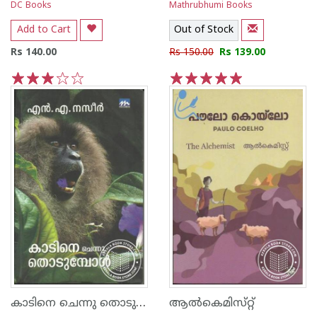
DC Books
Mathrubhumi Books
Add to Cart
Out of Stock
Rs 140.00
Rs 150.00
Rs 139.00
1
2
3
4
5
1
2
3
4
5
കാടിനെ ചെന്നു തൊടുമ്പോള്‍
ആല്‍കെമിസ്‌റ്റ്‌