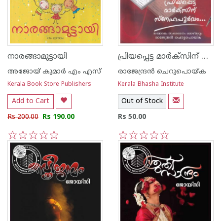
പ്രിയപ്പെട്ട മാര്‍ക്സിന് സ്നേഹപൂര്‍വ്വം
നാരങ്ങാമുട്ടായി
അജോയ് കുമാര്‍ എം എസ്
രാജേന്ദ്രന്‍ ചെറുപൊയ്ക
Kerala Book Store Publishers
Kerala Bhasha Institute
Add to Cart
Out of Stock
Rs 200.00
Rs 190.00
Rs 50.00
1
2
3
4
5
1
2
3
4
5