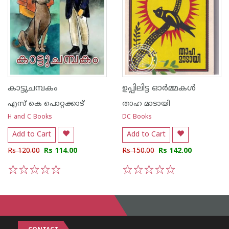
കാട്ടുചമ്പകം
ഉപ്പിലിട്ട ഓർമ്മകൾ
എസ്‌ കെ പൊറ്റക്കാട്‌
താഹ മാടായി
H and C Books
DC Books
Add to Cart
Add to Cart
Rs 120.00
Rs 114.00
Rs 150.00
Rs 142.00
1
2
3
4
5
1
2
3
4
5