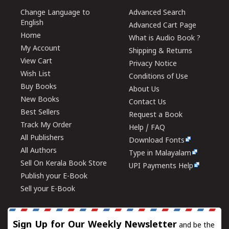
Change Language to
Advanced Search
English
Advanced Cart Page
Home
What is Audio Book ?
My Account
Shipping & Returns
View Cart
Privacy Notice
Wish List
Conditions of Use
Buy Books
About Us
New Books
Contact Us
Best Sellers
Request a Book
Track My Order
Help / FAQ
All Publishers
Download Fonts
All Authors
Type in Malayalam
Sell On Kerala Book Store
UPI Payments Help
Publish your E-Book
Sell your E-Book
Sign Up for Our Weekly Newsletter
and be the