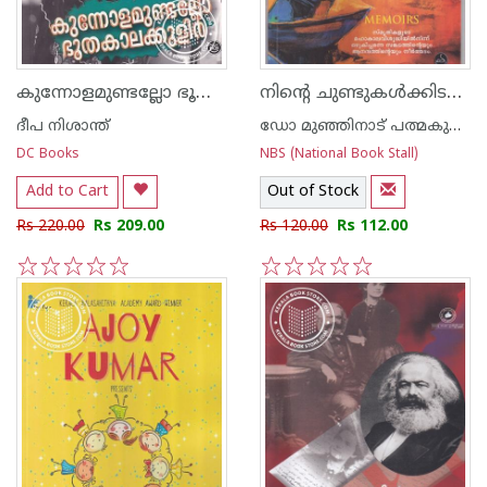
കുന്നോളമുണ്ടല്ലോ ഭൂതകാലക്കുളിര്‍
നിന്റെ ചുണ്ടുകള്‍ക്കിടയിലെ ഞാന്‍
ദീപ നിശാന്ത്
ഡോ മുഞ്ഞിനാട് പത്മകുമാര്‍
DC Books
NBS (National Book Stall)
Add to Cart
Out of Stock
Rs 220.00
Rs 209.00
Rs 120.00
Rs 112.00
1
2
3
4
5
1
2
3
4
5