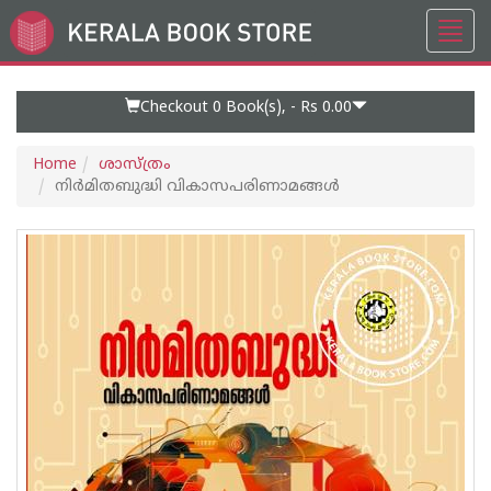
Toggl
Go
navig
to
Home
Page
Checkout 0
Book(s), -
Rs 0.00
Home
ശാസ്ത്രം
നിർമിതബുദ്ധി വികാസപരിണാമങ്ങൾ