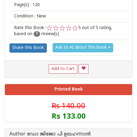
Page(s) :
120
Condition : New
Rate this Book :
5
out of 5 rating,
based on
review(s)
1
2
3
4
5
1
Ask to AI about this book
Share this Book
Add to Cart
Printed Book
Rs 140.00
Rs 133.00
Author ഡോ ജിജോ പി ഉലഹന്നാൻ