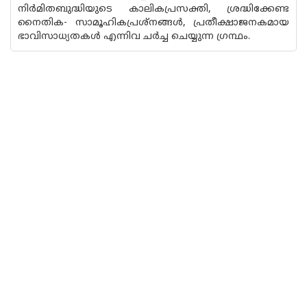
നിർമിതബുദ്ധിയുടെ കാലികപ്രസക്തി, ശ്രദ്ധിക്കേണ്ട
നൈതിക- സാമൂഹികപ്രശ്നങ്ങൾ, പ്രതീക്ഷാജനകമായ
ഭാവിസാധ്യതകൾ എന്നിവ ചർച്ച ചെയ്യുന്ന ഗ്രന്ഥം.