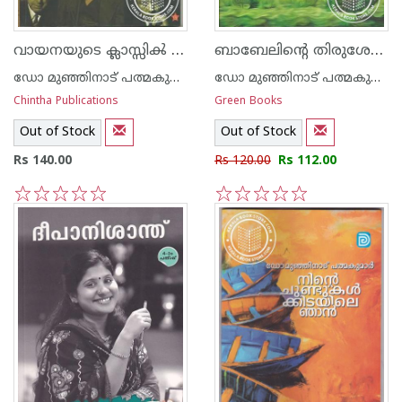
വായനയുടെ ക്ലാസ്സിൿ അനുഭവങ്ങള്‍
ബാബേലിന്റെ തിരുശേഷിപ്പുകള്‍
ഡോ മുഞ്ഞിനാട് പത്മകുമാര്‍
ഡോ മുഞ്ഞിനാട് പത്മകുമാര്‍
Chintha Publications
Green Books
Out of Stock
Out of Stock
Rs 140.00
Rs 120.00
Rs 112.00
1
2
3
4
5
1
2
3
4
5