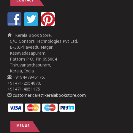
CONTACT
Kerala Book Store,
C/O Consors Technologies Pvt Ltd,
B-30,Pillaveedu Nagar,
Kesavadasapuram,
Pattom P O, Pin 695004
Thiruvananthapuram,
Kerala, India.
+919447945175,
+91471-2554670,
+91471-4851175
customer.care@keralabookstore.com
MENUS