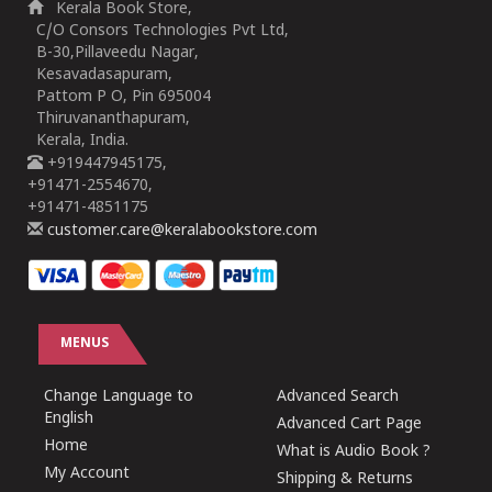
Kerala Book Store,
C/O Consors Technologies Pvt Ltd,
B-30,Pillaveedu Nagar,
Kesavadasapuram,
Pattom P O, Pin 695004
Thiruvananthapuram,
Kerala, India.
+919447945175,
+91471-2554670,
+91471-4851175
customer.care@keralabookstore.com
MENUS
Change Language to
Advanced Search
English
Advanced Cart Page
Home
What is Audio Book ?
My Account
Shipping & Returns