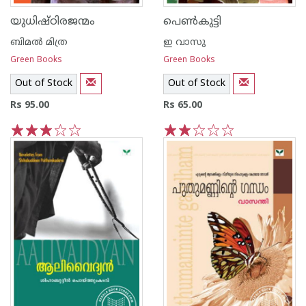
യുധിഷ്ഠിരജന്മം
പെണ്‍കുട്ടി
ബിമല്‍ മിത്ര
ഇ വാസു
Green Books
Green Books
Out of Stock
Out of Stock
Rs 95.00
Rs 65.00
1
2
3
4
5
1
2
3
4
5