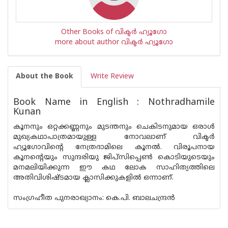
Other Books of വിക്ടര്‍ ഹ്യൂഗോ
more about author വിക്ടര്‍ ഹ്യൂഗോ
About the Book
Write Review
Book Name in English : Nothradhamile
Kunan
കൂനനും ഒറ്റക്കണ്ണനും മുടന്തനും ചെകിടനുമായ ഒരാള്‍
മുഖ്യകഥാപാത്രമായുള്ള നോവലാണ് വിക്ടര്‍
ഹ്യൂഗോവിന്റെ നേത്രദാമിലെ കൂനല്‍. വിരൂപനായ
കൂനന്റെയും സുന്ദരിയു ജിപ്സിപ്പെണ്‍ കൊടിയുടെയും
മനമലിയിക്കുന്ന ഈ കഥ ലോക സാഹിത്യത്തിലെ
അതിവിശിഷ്ടമായ ക്ലാസിക്കുകളില്‍ ഒന്നാണ്.
സംഗ്രഹീത പുനരാഖ്യാനം: കെ.പി. ബാലചന്ദ്രന്‍