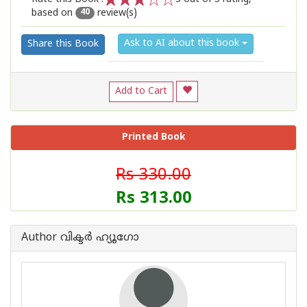
based on
review(s)
1
2
3
4
5
40
Ask to AI about this book
Share this Book
Add to Cart
Printed Book
Rs 330.00
Rs 313.00
Author വിക്ടര്‍ ഹ്യൂഗോ