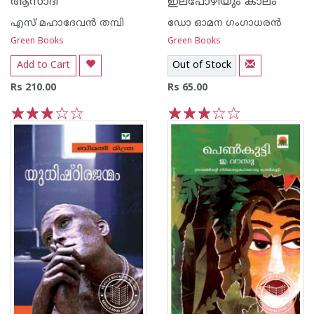
ആസാദി
ഇലപോഴിയും കാലം
എസ് മഹാദേവന്‍ തമ്പി
ഡോ ഓമന ഗംഗാധരന്‍
Green Books
Green Books
Add to Cart
Out of Stock
Rs 210.00
Rs 65.00
1
2
3
4
5
1
2
3
4
5