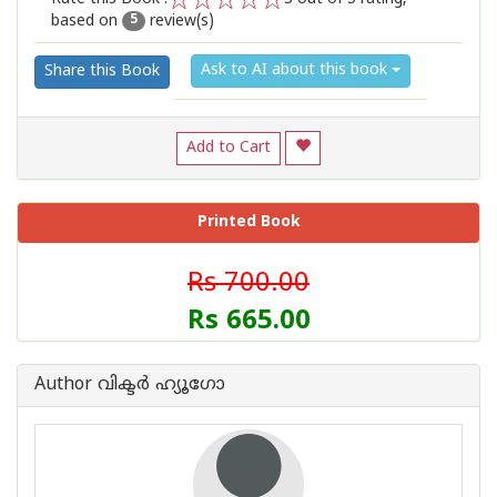
based on
review(s)
1
2
3
4
5
5
Ask to AI about this book
Share this Book
Add to Cart
Printed Book
Rs 700.00
Rs 665.00
Author വിക്ടര്‍ ഹ്യൂഗോ