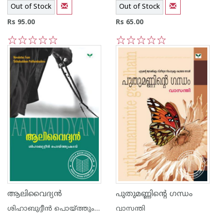
Out of Stock
Out of Stock
Rs 95.00
Rs 65.00
1
2
3
4
5
1
2
3
4
5
ആലിവൈദ്യ‌ന്‍
പുതുമണ്ണിന്റെ ഗന്ധം
ശിഹാബുദ്ദീന്‍ പൊയ്ത്തുംകടവ്
വാസന്തി