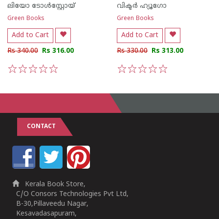
ലിയോ ടോള്‍സ്റ്റോയ്
വിക്ടര്‍ ഹ്യൂഗോ
Green Books
Green Books
Add to Cart
Add to Cart
Rs 340.00
Rs 316.00
Rs 330.00
Rs 313.00
1
2
3
4
5
1
2
3
4
5
CONTACT
Kerala Book Store,
C/O Consors Technologies Pvt Ltd,
B-30,Pillaveedu Nagar,
Kesavadasapuram,