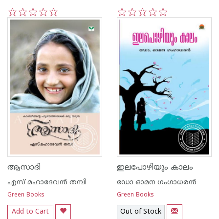
1
2
3
4
5
1
2
3
4
5
ആസാദി
ഇലപോഴിയും കാലം
എസ് മഹാദേവന്‍ തമ്പി
ഡോ ഓമന ഗംഗാധരന്‍
Green Books
Green Books
Add to Cart
Out of Stock