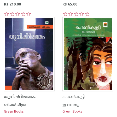
Rs 210.00
Rs 65.00
1
2
3
4
5
1
2
3
4
5
യുധിഷ്ഠിരജന്മം
പെണ്‍കുട്ടി
ബിമല്‍ മിത്ര
ഇ വാസു
Green Books
Green Books