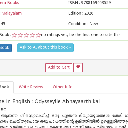
era Books
ISBN :
9788169403559
:
Malayalam
Edition :
2026
245
Condition : New
Book :
no ratings yet, be the first one to rate this !
1
2
3
4
5
Ask to AI about this book
 Book
Add to Cart
Book
Write Review
Other Info
 in English : Odysseyile Abhayaarthikal
 BC
 ആജ്ഞ ശിരസ്സാവഹിച്ച് ഒരു പുത്രൻ ദിവ്യായുധങ്ങൾ തേടി ഗന
ം ചെയ്‌തുപോയ ഒരു പാപത്തിന്റെ ഉമിത്തീയിൽ ഉള്ളെരിഞ്ഞുക
ത്ര ഭൂമിയുടെ മുഖച്ചായ തന്നെ മാറ്റുമെന്ന് ആ പതിനേഴുകാരൻ അ