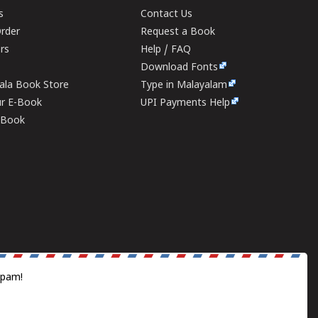
s
Contact Us
rder
Request a Book
ers
Help / FAQ
Download Fonts
rala Book Store
Type in Malayalam
ur E-Book
UPI Payments Help
E-Book
spam!