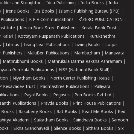
odder and Stoughton
|
Idea Publishing
|
India Books
|
India
s
|
Irene Books
|
Iris Books
|
Islamic Publishing Bureau (IPB)
|
 Publications
|
K P V Communications
|
K'ZERO PUBLICATION
|
nstitute
|
Kerala Book Store Publishers
|
Kerala Book Trust
|
r Kalari
|
Kottayam Puspanath Publications
|
Kurukshethra
s
|
Litmus
|
Living Leaf Publications
|
Liwing Books
|
Logos
 Publishers
|
MaluBen Publications
|
Mambazham
|
Manavata
|
Mathrubhumi Books
|
Mathrukula Darma Raksha Ashramam
|
ayana Gurukula Publications
|
NBS (National Book Stall)
|
tion
|
Niyatham Books
|
North Carter Publishing House
|
P Kesavadev Trust
|
Padmashree Publications
|
Palliyara
ublications
|
Payal Books
|
Pegasus
|
Pen Books Pvt Ltd
|
santhi Publications
|
Pravda Books
|
Print House Publications
|
 Books
|
Raspberry Books
|
Rat Books
|
Read Me Books
|
Red
ahitya Akademi
|
Saikatham Books
|
Saindhava Books
|
Samooh
ooks
|
Sikha Grandhavedi
|
Silence Books
|
Sithara Books
|
Six