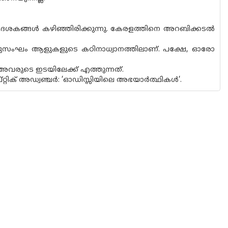
 നാല് ദശകങ്ങൾ കഴിഞ്ഞിരിക്കുന്നു. കേരളത്തിനെ അറബിക്കടൽ
 ഒരുസംഘം ആളുകളുടെ കഠിനാധ്വാനത്തിലാണ്. പക്ഷേ, ഓരോ
വരുടെ ഇടയിലേക്ക് എത്തുന്നത്.
റ്റിക് അഡ്വഞ്ചർ: ’ഓഡിസ്സിയിലെ അഭയാർത്ഥികൾ’.