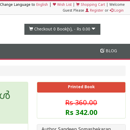
|
Change Language to
English
Wish List
|
Shopping Cart
|
Welcome
Guest Please
Register
or
Login
Checkout 0
Book(s), -
Rs 0.00
BLOG
Printed Book
കൾ
Rs 360.00
Rs 342.00
Author Sandeep Somashekaran