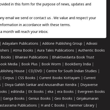
ovided in this form for the purpose of news, updates and
 any email we send or
contact us
. We value and respect your
information in accordance with these terms.
a month will reach your inbox.
|
Adayalam Publications
|
Addone Publishing Group
|
Adivasi
ishers
|
Atma Books
|
Aura Tales Publications
|
Authentic Books
 Books
|
Bhairavi Publications
|
Bhaktivedanta Book Trust
ook Media
|
Book Plus
|
Book Worm
|
BookBerry India
|
ublishing House
|
CD/DVD
|
Centre for South Indian Studies
|
|
Corpus
|
CSS Books
|
Current Books Kottayam
|
Current
s
|
Divya Gahbh Sankar and Anusandhan Kendra
|
Divyaverse
ooks
|
editindia
|
EK Books
|
eka
|
era Books
|
Evergreen Books
|
Ganga Books
|
Genius Books
|
Geo Books
|
Girijakumaran
astasrama Publications
|
H and C Books
|
Hammer Library
|