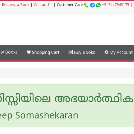
|
|
Request a Book
|
Contact Us
|
Customer Care
+919447945175
w Books
Shopping Cart
Buy Books
My Account
സ്സിയിലെ അഭയാർത്ഥി
eep Somashekaran