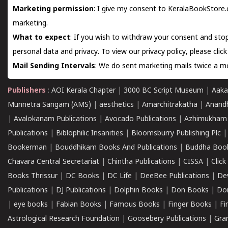
Marketing permission
: I give my consent to KeralaBookStore.
marketing.
What to expect
: If you wish to withdraw your consent and stop
personal data and privacy. To view our privacy policy, please
clic
Mail Sending Intervals
: We do sent marketing mails twice a mo
Publishers
:
AOI Kerala Chapter
|
3000 BC Script Museum
|
Aaka
Munnetra Sangam (AMS)
|
aesthetics
|
Amarchitrakatha
|
Anand
|
Avalokanam Publications
|
Avocado Publications
|
Azhimukham
Publications
|
Biblophilic Insanities
|
Bloomsburry Publishing Plc
Bookerman
|
Bouddhikam Books And Publications
|
Buddha Boo
Chavara Central Secretariat
|
Chintha Publications
|
CISSA
|
Clic
Books Thrissur
|
DC Books
|
DC Life
|
DeeBee Publications
|
De
Publications
|
DJ Publications
|
Dolphin Books
|
Don Books
|
Don
|
eye books
|
Fabian Books
|
Famous Books
|
Finger Books
|
Fi
Astrological Research Foundation
|
Goosebery Publications
|
Gra