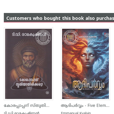
Customers who bought this book also purcha
കോരപ്പാപ്പന് സ്തുതിയായിരിക്കട്ടെ
ആദിപർവ്വം - Five Elements One Destiny
ടി ഡി രാമകൃഷ്ണന്‍
Emmanual Kyalvin