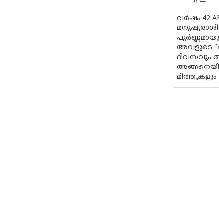
വർഷം 42 AB
മനുഷ്യരാശി
പൂർണ്ണമായു
അവളുടെ ’ഓ
ദിവസവും അ
അങ്ങനെയിര
മിത്തുകളും