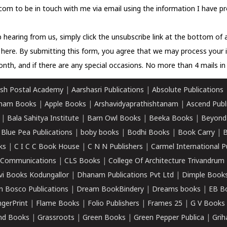
com to be in touch with me via email using the information I have pr
 hearing from us, simply click the unsubscribe link at the bottom of
k here.
By submitting this form, you agree that we may process your 
nth, and if there are any special occasions. No more than 4 mails in 
sh Postal Academy
|
Aarshasri Publications
|
Absolute Publications
ham Books
|
Apple Books
|
Arshavidyaprathishtanam
|
Ascend Publ
|
Bala Sahitya Institute
|
Barn Owl Books
|
Beeka Books
|
Beyond
|
Blue Pea Publications
|
boby books
|
Bodhi Books
|
Book Carry
|
B
ks
|
C I C C Book House
|
C N N Publishers
|
Carmel International P
k Communications
|
CLS Books
|
College Of Architecture Trivandrum
vi Books Kodungallor
|
Dhanam Publications Pvt Ltd
|
Dimple Book
 Bosco Publications
|
Dream BookBindery
|
Dreams books
|
EB B
ngerPrint
|
Flame Books
|
Folio Publishers
|
Frames 25
|
G V Books
nd Books
|
Grassroots
|
Green Books
|
Green Pepper Publica
|
Grih