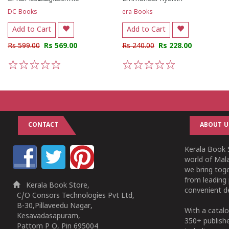
DC Books
era Books
Add to Cart
Add to Cart
Rs 599.00
Rs 569.00
Rs 240.00
Rs 228.00
1
2
3
4
5
1
2
3
4
5
CONTACT
ABOUT U
Kerala Book S
world of Mala
we bring tog
from leading 
Kerala Book Store,
convenient de
C/O Consors Technologies Pvt Ltd,
B-30,Pillaveedu Nagar,
With a catalo
Kesavadasapuram,
350+ publish
Pattom P O, Pin 695004