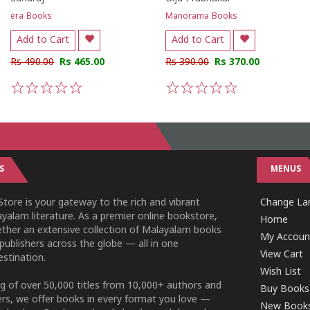
era Books
Manorama Books
Add to Cart
Add to Cart
Rs 490.00
Rs 465.00
Rs 390.00
Rs 370.00
1
2
3
4
5
1
2
3
4
5
S
MENUS
tore is your gateway to the rich and vibrant
Change Lan
yalam literature. As a premier online bookstore,
Home
ether an extensive collection of Malayalam books
My Accoun
publishers across the globe — all in one
View Cart
stination.
Wish List
g of over 50,000 titles from 10,000+ authors and
Buy Books
ers, we offer books in every format you love —
New Book