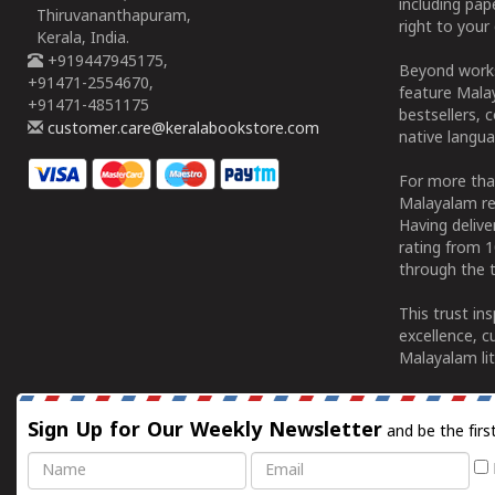
including pa
Thiruvananthapuram,
right to your 
Kerala, India.
+919447945175,
Beyond works
+91471-2554670,
feature Malay
+91471-4851175
bestsellers, 
customer.care@keralabookstore.com
native langua
For more tha
Malayalam re
Having deliv
rating from 
through the t
This trust in
excellence, c
Malayalam lit
Sign Up for Our Weekly Newsletter
and be the firs
Name
Email