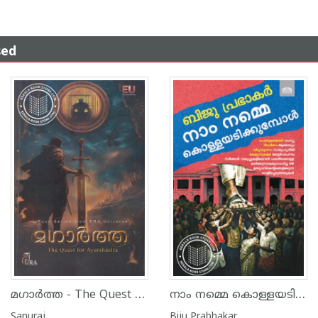
sed
മഗാർത്ത - The Quest for Ayurshastra
നാം നമ്മെ കൊള്ളയടിക്കുമ്പോൾ
Sanuraj
Biju Prabhakar