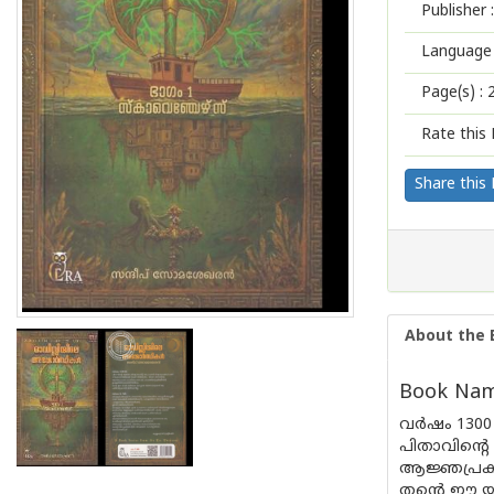
Publisher :
Language 
Page(s) :
Rate this 
Share this
About the 
Book Name
വർഷം 1300
പിതാവിന്റെ
ആജ്ഞപ്രകാര
തന്റെ ഈ യാ