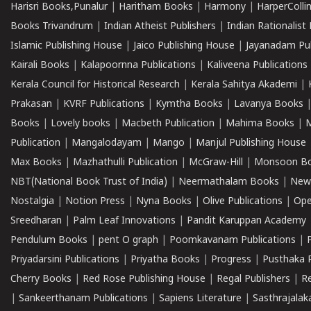
Harisri Books,Punalur
|
Haritham Books
|
Harmony
|
HarperCollin
Books Trivandrum
|
Indian Atheist Publishers
|
Indian Rationalist 
Islamic Publishing House
|
Jaico Publishing House
|
Jayanadam Pub
Kairali Books
|
Kalapoornna Publications
|
Kaliveena Publications
Kerala Council for Historical Research
|
Kerala Sahitya Akademi
|
Prakasan
|
KVRF Publications
|
Kymtha Books
|
Lavanya Books
Books
|
Lovely books
|
Macbeth Publication
|
Mahima Books
|
M
Publication
|
Mangalodayam
|
Mango
|
Manjul Publishing House
Max Books
|
Mazhathulli Publication
|
McGraw-Hill
|
Monsoon B
NBT(National Book Trust of India)
|
Neermathalam Books
|
New
Nostalgia
|
Notion Press
|
Nyna Books
|
Olive Publications
|
Ope
Sreedharan
|
Palm Leaf Innovations
|
Pandit Karuppan Academy
Pendulum Books
|
pent O graph
|
Poomkavanam Publications
|
Priyadarsini Publications
|
Priyatha Books
|
Progress
|
Pusthaka 
Cherry Books
|
Red Rose Publishing House
|
Regal Publishers
|
R
|
Sankeerthanam Publications
|
Sapiens Literature
|
Sasthrajala