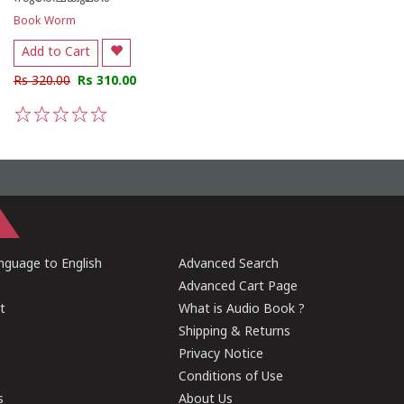
Book Worm
Add to Cart
Rs 320.00
Rs 310.00
1
2
3
4
5
guage to English
Advanced Search
Advanced Cart Page
t
What is Audio Book ?
Shipping & Returns
Privacy Notice
Conditions of Use
s
About Us