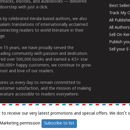
perbacks, eBooks, and audiobooks — delivered
Best Seller
doorstep with just a click.
Track My O
 by celebrated Kerala-based authors, we also
All Publish
alam translations of internationally acclaimed
All Authors
connecting readers to world literature in their
Sell On Ke
ge.
Publish yo
n 15 years, we have proudly served the
Sell your 
ading community with passion and dedication.
ered over 500,000 books and earned a 4.5+ star
100,000+ happy customers, we continue to grow
rust and love of our readers.
spires us every day to remain committed to
ustomer satisfaction, and the mission of making
erature accessible to readers everywhere.
t to receive our very latest promotions and special offers. We don't 
Marketing permission
Subscribe to list