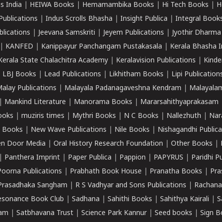
s India
|
HEIWA Books
|
Hemamambika Books
|
Hi Tech Books
|
H
Publications
|
Indus Scrolls Bhasha
|
Insight Publica
|
Integral Book
lications
|
Jeevana Samskriti
|
Jeyem Publications
|
Jyothir Dharma
|
KANFED
|
Kanippayur Panchangam Pustakasala
|
Kerala Bhasha I
Kerala State Chalachitra Academy
|
Keralavision Publications
|
Kinde
|
LBJ Books
|
Lead Publications
|
Likhitham Books
|
Lipi Publication
alay Publications
|
Malayala Padanagaveshna Kendram
|
Malayalam
|
Mankind Literature
|
Manorama Books
|
Mararsahithyaprakasam
ooks
|
muziris times
|
Mythri Books
|
N C Books
|
Nallezhuth
|
Nar
 Books
|
New Wave Publications
|
Nile Books
|
Nishagandhi Publica
n Door Media
|
Oral History Research Foundation
|
Other Books
|
|
Panthera Imprint
|
Paper Publica
|
Pappion
|
PAPYRUS
|
Paridhi P
Poorna Publications
|
Prabhath Book House
|
Pranatha Books
|
Pra
Prasadhaka Sangham
|
R S Vadhyar and Sons Publications
|
Rachana
esonance Book Club
|
Sadhana
|
Sahithi Books
|
Sahithya Kairali
|
S
kam
|
Satbhavana Trust
|
Science Park Kannur
|
Seed books
|
Sign B