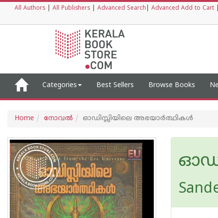
All Authors
|
All Publishers
|
Advanced Search
|
Advanced Add to Cart
Categories
Best Sellers
Browse Books
Ne
Home
നോവല്‍
ഓഡിസ്സിയിലെ അഭയാർത്ഥികൾ
ഓഡി
Sand