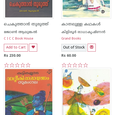
ചെകുത്താന്‍ തുരുത്ത്
കാതലുള്ള കഥകള്‍
ജോണ്‍‌ ആലുങ്കല്‍‌
കിളിരൂര്‍ രാധാകൃഷ്ണന്‍
C I C C Book House
Grand Books
Add to Cart
Out of Stock
Rs 230.00
Rs 60.00
1
2
3
4
5
1
2
3
4
5