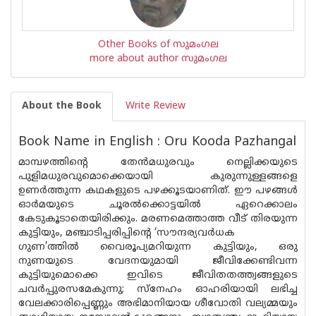
Other Books of സുമംഗല
more about author സുമംഗല
About the Book
Write Review
Book Name in English : Oru Kooda Pazhangal
മാമ്പഴത്തിന്റെ തേന്‍മധുരവും നെല്ലിക്കയുടെ
പുളിമധുരവുമൊക്കെയായി കുരുന്നുള്ളങ്ങളെ
ഉണര്‍ത്തുന്ന കഥകളുടെ പഴക്കൂടയാണിത്. ഈ പഴങ്ങള്‍
ഓര്‍മയുടെ ചൂരല്‍ക്കൊട്ടയില്‍ ഏറെക്കാലം
കേടുകൂടാതെയിരിക്കും. മരണമെത്താത്ത വീട് തിരയുന്ന
കുട്ടിയും, മഞ്ചാടിപ്പരിപ്പിന്റെ ‘സൗന്ദര്യവര്‍ധക
ഗുണ’ത്തില്‍ വൈരൂപ്യമറിയുന്ന കുട്ടിയും, ഒരു
നുണയുടെ വേദനയുമായി ജീവിക്കേണ്ടിവന്ന
കുട്ടിയുമൊക്കെ ഇവിടെ ജീവിതതത്ത്വങ്ങളുടെ
ചവര്‍പ്പുരസമേകുന്നു; സ്നേഹം ഓഹരിയായി ലഭിച്ച
വേലക്കാരിപ്പെണ്ണും അഭിമാനിയായ ശീവോതി വല്യമ്മയും