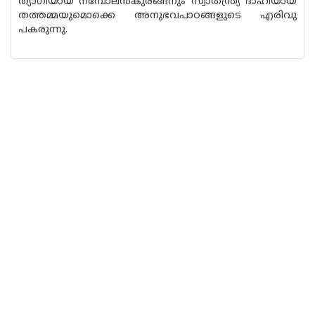
ത്യാഗിയായ നമ്പോലന്‍കുരങ്ങനും സ്വാതന്ത്ര്യ ദാഹിയായ
തത്തമ്മയുമൊക്കെ അനുഭവപാഠങ്ങളുടെ എരിവു
പകരുന്നു.