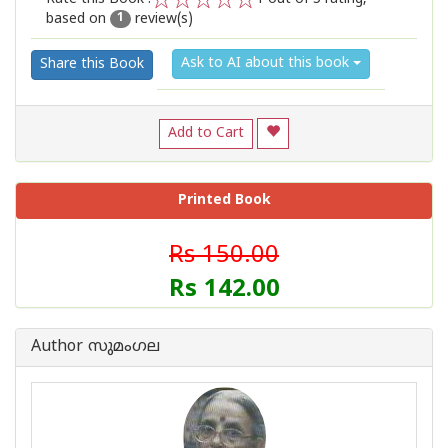
based on
review(s)
1
2
3
4
5
1
Ask to AI about this book
Share this Book
Add to Cart
Printed Book
Rs 150.00
Rs 142.00
Author സുമംഗല