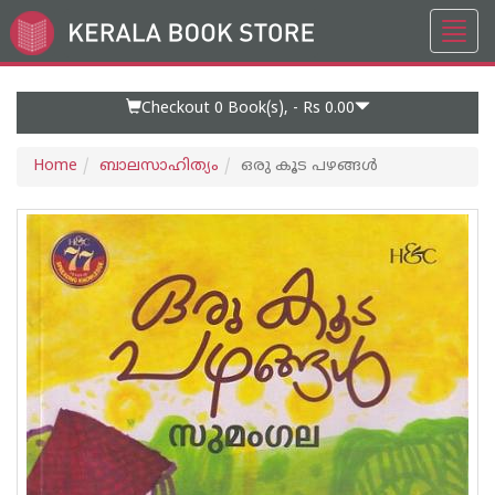
Toggl
Go
navig
to
Home
Page
Checkout 0
Book(s), -
Rs 0.00
Home
ബാലസാഹിത്യം
ഒരു കൂട പഴങ്ങൾ