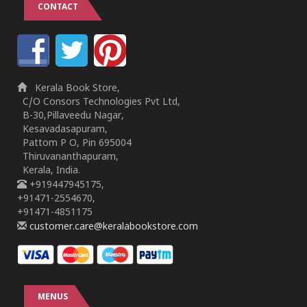
CONTACT
Kerala Book Store,
C/O Consors Technologies Pvt Ltd,
B-30,Pillaveedu Nagar,
Kesavadasapuram,
Pattom P O, Pin 695004
Thiruvananthapuram,
Kerala, India.
+919447945175,
+91471-2554670,
+91471-4851175
customer.care@keralabookstore.com
MENUS