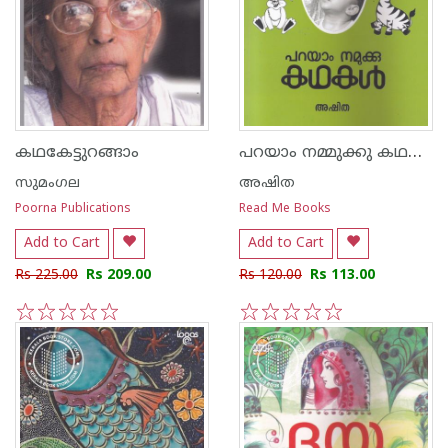
പറയാം നമ്മുക്കു കഥകള്‍
കഥകേട്ടുറങ്ങാം
സുമംഗല
അഷിത
Poorna Publications
Read Me Books
Add to Cart
Add to Cart
Rs 225.00
Rs 209.00
Rs 120.00
Rs 113.00
1
2
3
4
5
1
2
3
4
5