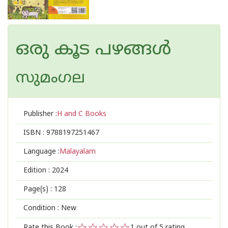
ഒരു കൂട പഴങ്ങൾ
സുമംഗല
Publisher :
H and C Books
ISBN :
9788197251467
Language :
Malayalam
Edition :
2024
Page(s) :
128
Condition : New
Rate this Book :
1
out of 5 rating,