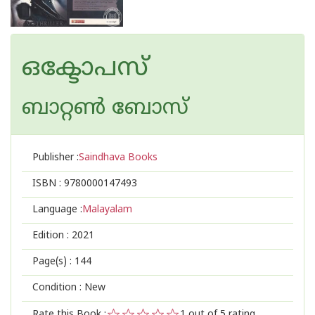
ഒക്ടോപസ്
ബാറ്റണ്‍ ബോസ്
Publisher :
Saindhava Books
ISBN :
9780000147493
Language :
Malayalam
Edition :
2021
Page(s) :
144
Condition : New
Rate this Book :
1
out of 5 rating,