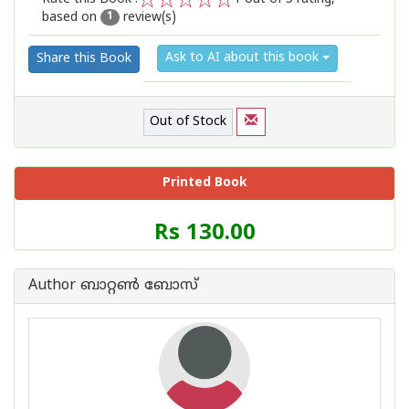
based on
review(s)
1
2
3
4
5
1
Ask to AI about this book
Share this Book
Out of Stock
Printed Book
Price
Rs 130.00
of
this
Book
Author ബാറ്റണ്‍ ബോസ്
is