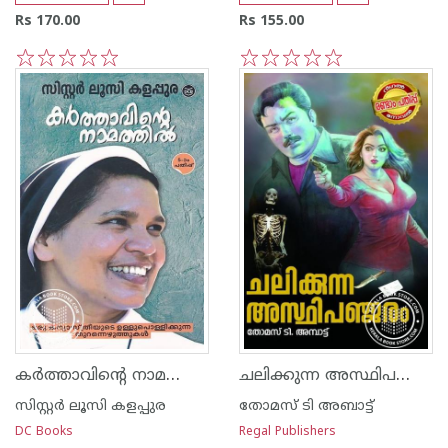
Rs 170.00
Rs 155.00
1
2
3
4
5
1
2
3
4
5
കർത്താവിന്റെ നാമത്തിൽ
ചലിക്കുന്ന അസ്ഥിപഞ്ജരം
സിസ്റ്റര്‍ ലൂസി കളപ്പുര
തോമസ് ടി അബാട്ട്
DC Books
Regal Publishers