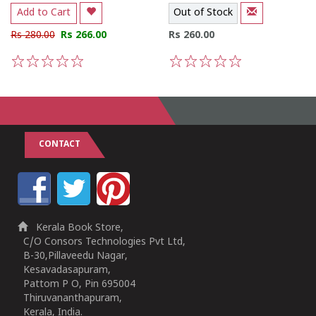
Add to Cart
Out of Stock
Rs 280.00
Rs 266.00
Rs 260.00
1
2
3
4
5
1
2
3
4
5
CONTACT
Kerala Book Store,
C/O Consors Technologies Pvt Ltd,
B-30,Pillaveedu Nagar,
Kesavadasapuram,
Pattom P O, Pin 695004
Thiruvananthapuram,
Kerala, India.