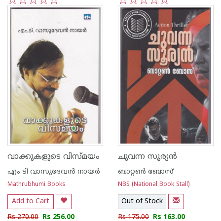
1
2
3
4
5
1
2
3
4
5
വാക്കുകളുടെ വിസ്മയം
ചുവന്ന സൂര്യന്‍
എം ടി വാസുദേവന്‍ നായര്‍
ബാറ്റണ്‍ ബോസ്
Mathrubhumi Books
NBS (National Book Stall)
Add to Cart
Out of Stock
Rs 270.00
Rs 256.00
Rs 175.00
Rs 163.00