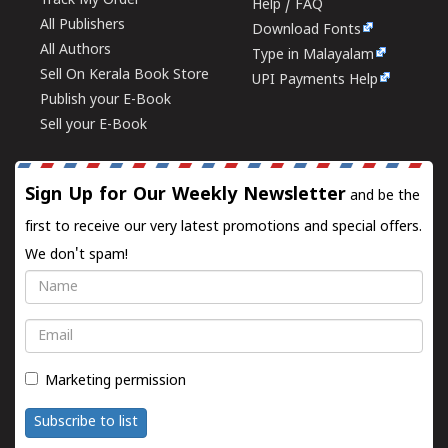
Track My Order
Help / FAQ
All Publishers
Download Fonts
All Authors
Type in Malayalam
Sell On Kerala Book Store
UPI Payments Help
Publish your E-Book
Sell your E-Book
Sign Up for Our Weekly Newsletter
and be the
first to receive our very latest promotions and special offers.
We don't spam!
Name
Email
Marketing permission
Subscribe to list