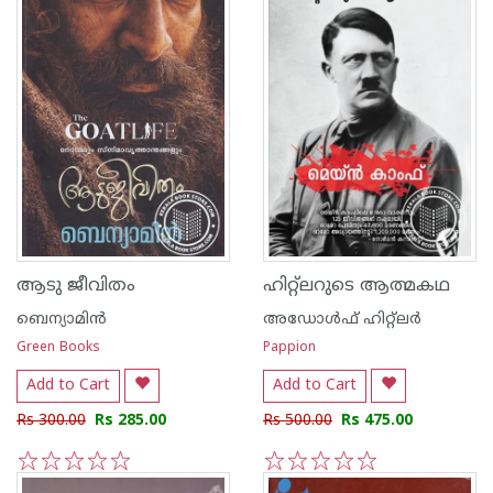
ആടു ജീവിതം
ഹിറ്റ്ലറുടെ ആത്മകഥ
ബെന്യാമിന്‍
അഡോള്‍ഫ് ഹിറ്റ്ലര്‍
Green Books
Pappion
Add to Cart
Add to Cart
Rs 300.00
Rs 285.00
Rs 500.00
Rs 475.00
1
2
3
4
5
1
2
3
4
5