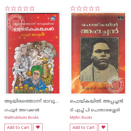
1
2
3
4
5
1
2
3
4
5
ആയിരത്തൊന്ന് രാവുകളിലെ മാന്ത്രിക കഥകള്‍
പൊയ്കയില്‍ അപ്പച്ചന്‍
ഗഫൂര്‍ അറക്കല്‍
ടി എച്ച് പി ചെന്താരശ്ശേരി
Mathrubhumi Books
Mythri Books
Add to Cart
Add to Cart