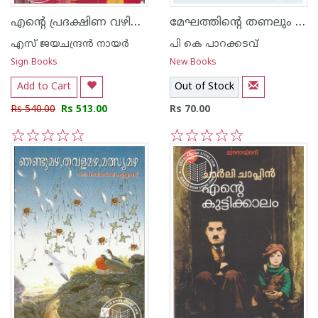
എന്റെ പ്രദക്ഷിണ വഴികള്‍‌
മേഘത്തിന്റെ തണലും പുതിയ കഥകളും
എസ്‌ ജയചന്ദ്രന്‍‌ നായര്‍‌
പി കെ പാറക്കടവ്‌
Sign Books
New Books
Add to Cart
Out of Stock
Rs 540.00
Rs 513.00
Rs 70.00
1
2
3
4
5
1
2
3
4
5