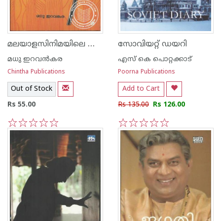
മലയാളസിനിമയിലെ അവിസ്മരണീയര്‍
സോവിയറ്റ് ഡയറി
മധു ഇറവന്‍‌കര
എസ്‌ കെ പൊറ്റക്കാട്‌
Chintha Publications
Poorna Publications
Out of Stock
Add to Cart
Rs 55.00
Rs 135.00
Rs 126.00
1
2
3
4
5
1
2
3
4
5