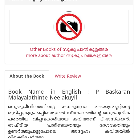
Other Books of സുകു പാല്‍കുളങ്ങര
more about author സുകു പാല്‍കുളങ്ങര
About the Book
Write Review
Book Name in English : P Baskaran
Malayalathinte Neelakuyil
മനുഷ്യജീവിതത്തിന്റെ കനലുകളും മലയാളമണ്ണിന്റെ
തുടിപ്പുകളും ഒപ്പിയെടുത്ത് സ്നേഹത്തിന്റെ മധുരചന്ദ്രിക
പരത്തിയ വിപ്ലവകാരിയായ കവിയാണ് പി.ഭാസ്കരന്‍.
രാഷ്ട്രീയ പ്രതിബദ്ധതയും ദേശഭക്തിയും
ഉണര്‍ത്തുപാട്ടുപോലെ അദ്ദേഹം കവിതയില്‍
വിളക്കിച്ചേര്‍ത്തു.