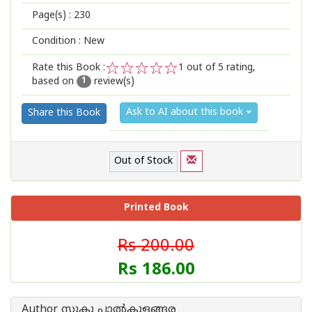
Page(s) :
230
Condition : New
Rate this Book :
1
out of 5 rating,
based on
review(s)
1
2
3
4
5
1
Ask to AI about this book
Share this Book
Out of Stock
Printed Book
Rs 200.00
Rs 186.00
Author സുകു പാല്‍കുളങ്ങര