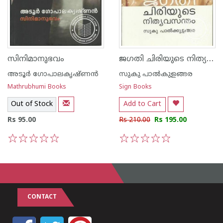
ജഗതി ചിരിയുടെ നിത്യവസന്തം
സിനിമാനുഭവം
അടൂര്‍ ഗോപാലകൃഷ്ണന്‍
സുകു പാല്‍കുളങ്ങര
Mathrubhumi Books
Sign Books
Out of Stock
Add to Cart
Rs 95.00
Rs 210.00
Rs 195.00
1
2
3
4
5
1
2
3
4
5
CONTACT