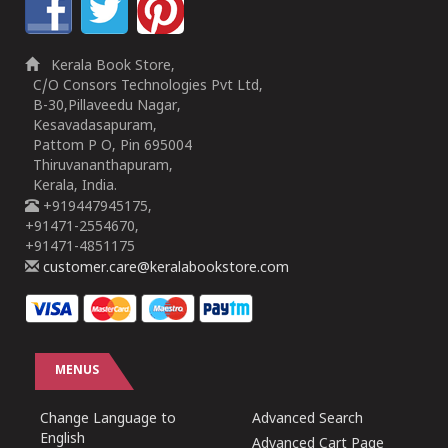
Kerala Book Store,
C/O Consors Technologies Pvt Ltd,
B-30,Pillaveedu Nagar,
Kesavadasapuram,
Pattom P O, Pin 695004
Thiruvananthapuram,
Kerala, India.
+919447945175,
+91471-2554670,
+91471-4851175
customer.care@keralabookstore.com
MENUS
Change Language to
Advanced Search
English
Advanced Cart Page