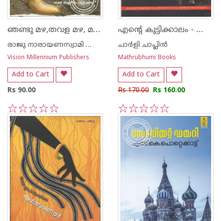
ഞണ്ടു മഴ,തവള മഴ, മത്സ്യമഴ
എന്റെ കുട്ടിക്കാലം - ചാര്‍ലി ചാപ്ലിന്‍
രാജു നാരായണസ്വാമി ഐ എ എസ്
ചാര്‍ളി ചാപ്ലിന്‍
Vision Millennium Publishers
Mathrubhumi Books
Add to Cart
Add to Cart
Rs 90.00
Rs 170.00
Rs 160.00
1
2
3
4
5
1
2
3
4
5