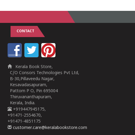
1
2
3
4
5
1
2
3
4
5
CONTACT
Kerala Book Store,
C/O Consors Technologies Pvt Ltd,
B-30,Pillaveedu Nagar,
Kesavadasapuram,
Pattom P O, Pin 695004
Thiruvananthapuram,
Kerala, India.
+919447945175,
+91471-2554670,
+91471-4851175
customer.care@keralabookstore.com