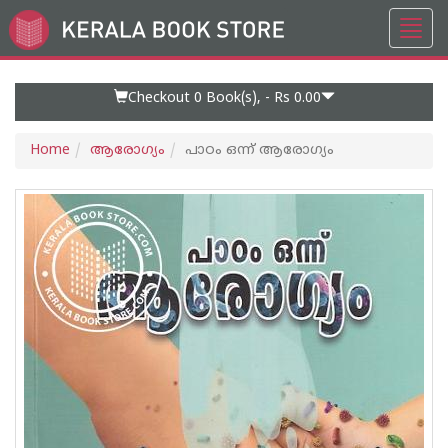
Toggl
Go
navig
to
Home
Page
Checkout 0
Book(s), -
Rs 0.00
Home
ആരോഗ്യം
പാഠം ഒന്ന് ആരോഗ്യം