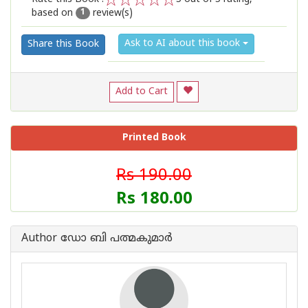
based on
review(s)
1
2
3
4
5
1
Ask to AI about this book
Share this Book
Add to Cart
Printed Book
Rs 190.00
Rs 180.00
Author ഡോ ബി പത്മകുമാര്‍