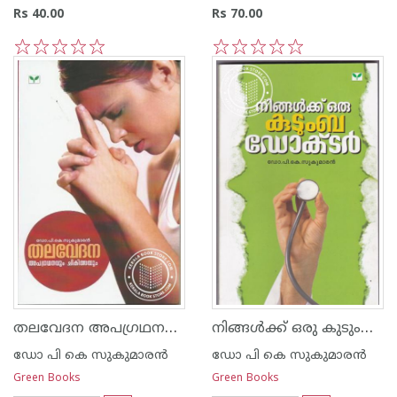
Rs 40.00
Rs 70.00
1
2
3
4
5
1
2
3
4
5
തലവേദന അപഗ്രഥനവും ചികിത്സയും
നിങ്ങള്‍ക്ക് ഒരു കുടുംബ ഡോക്ടര്‍
ഡോ പി കെ സുകുമാര‌ന്‍
ഡോ പി കെ സുകുമാര‌ന്‍
Green Books
Green Books