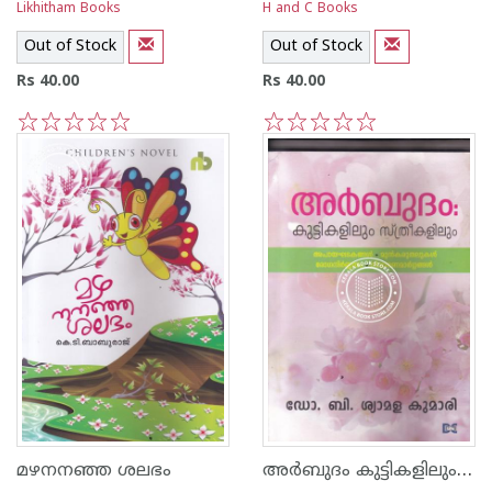
Likhitham Books
H and C Books
Out of Stock
Out of Stock
Rs 40.00
Rs 40.00
1
2
3
4
5
1
2
3
4
5
അര്‍ബുദം കുട്ടികളിലും സ്ത്രീകളിലും
മഴനനഞ്ഞ ശലഭം