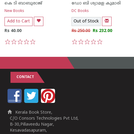
കെ ടി ബാബുരാജ്
ഡോ ബി ശ്യാമള കുമാരി
New Books
DC Books
Add to Cart
Out of Stock
Rs 40.00
Rs 250.00
Rs 232.00
1
2
3
4
5
1
2
3
4
5
CONTACT
Kerala Book Store,
C/O Consors Technologies Pvt Ltd,
B-30,Pillaveedu Nagar,
Kesavadasapuram,