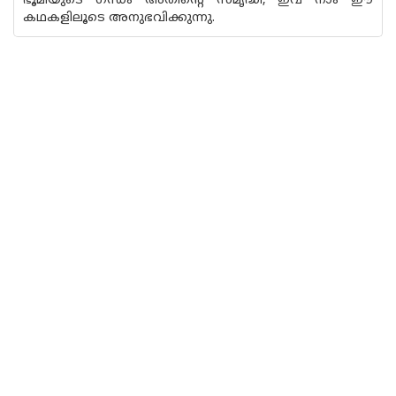
ഭൂമിയുടെ ഗന്ധം അതിന്റെ സമൃദ്ധി, ഇവ നാം ഈ
കഥകളിലൂടെ അനുഭവിക്കുന്നു.