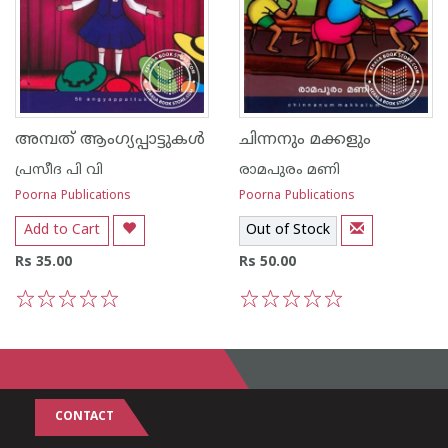
അമ്പത് ആംഗ്യപ്പാട്ടുകള്‍
ചിന്നനും മക്കളും
പ്രസീദ പി വി
രാമപുരം മണി
Poorna Publications
Poorna Publications
Add to Cart
Out of Stock
Rs 35.00
Rs 50.00
1
2
3
4
5
1
2
3
4
5
CONTACT