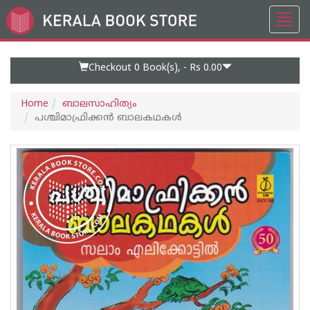
Toggl
Go
navig
to
Home
Page
Checkout 0
Book(s), -
Rs 0.00
Home
ബാലസാഹിത്യം
പശ്ചിമാഫ്രിക്കന്‍ ബാലകഥകള്‍