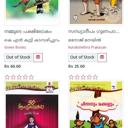
സന്ധ്യാദീപം ഗുണപഠകഥകള്‍
നമ്മുടെ പക്ഷിലോകം
കെ എ‌ന്‍ കുട്ടി കടമ്പഴിപ്പുറം
മനോജ് മനയില്‍
Green Books
Kurukshethra Prakasan
Out of Stock
Out of Stock
Rs 60.00
Rs 25.00
1
2
3
4
5
1
2
3
4
5