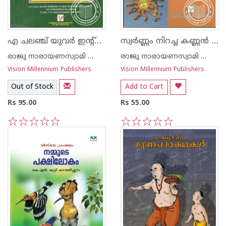
എ ചലഞ്ച് യുവര്‍ ഇന്റ്റെല്ലിജെ‌ന്‍സ്
സ്വര്‍ണ്ണം നിറച്ച കണ്ണ‌ന്‍ ചിരട്ട
രാജു നാരായണസ്വാമി ഐ എ എസ്
രാജു നാരായണസ്വാമി ഐ എ എസ്
Vision Millennium Publishers
Vision Millennium Publishers
Out of Stock
Add to Cart
Rs 95.00
Rs 55.00
1
2
3
4
5
1
2
3
4
5