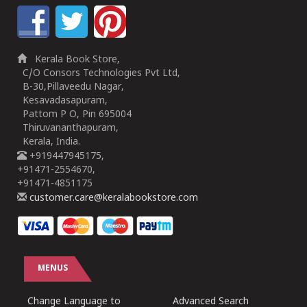
Kerala Book Store,
C/O Consors Technologies Pvt Ltd,
B-30,Pillaveedu Nagar,
Kesavadasapuram,
Pattom P O, Pin 695004
Thiruvananthapuram,
Kerala, India.
+919447945175,
+91471-2554670,
+91471-4851175
customer.care@keralabookstore.com
MENUS
Change Language to
Advanced Search