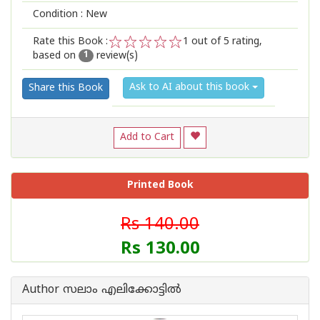
Condition : New
Rate this Book :
1
out of 5 rating,
based on
review(s)
1
2
3
4
5
1
Ask to AI about this book
Share this Book
Add to Cart
Printed Book
Rs 140.00
Rs 130.00
Author സലാം എലിക്കോട്ടില്‍