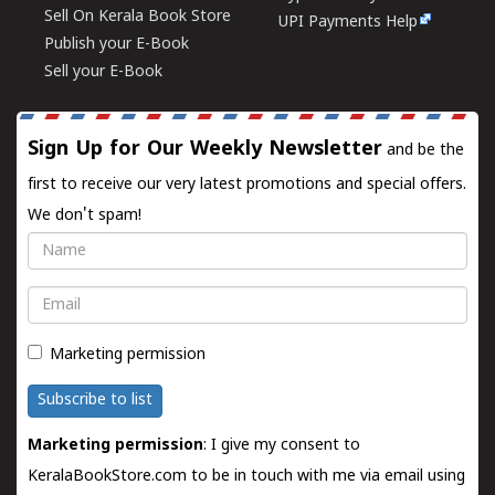
Sell On Kerala Book Store
UPI Payments Help
Publish your E-Book
Sell your E-Book
Sign Up for Our Weekly Newsletter
and be the
first to receive our very latest promotions and special offers.
We don't spam!
Name
Email
Marketing permission
Subscribe to list
Marketing permission
: I give my consent to
KeralaBookStore.com to be in touch with me via email using