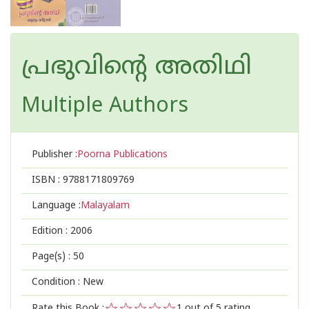
പ്രഭുവിന്റെ അതിഥി
Multiple Authors
Publisher :
Poorna Publications
ISBN :
9788171809769
Language :
Malayalam
Edition :
2006
Page(s) :
50
Condition : New
Rate this Book :
1
out of 5 rating,