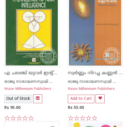
എ ചലഞ്ച് യുവര്‍ ഇന്റ്റെല്ലിജെ‌ന്‍സ്
സ്വര്‍ണ്ണം നിറച്ച കണ്ണ‌ന്‍ ചിരട്ട
രാജു നാരായണസ്വാമി ഐ എ എസ്
രാജു നാരായണസ്വാമി ഐ എ എസ്
Vision Millennium Publishers
Vision Millennium Publishers
Out of Stock
Add to Cart
Rs 95.00
Rs 55.00
1
2
3
4
5
1
2
3
4
5