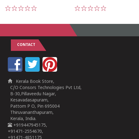
1
2
3
4
5
1
2
3
4
5
CONTACT
Kerala Book Store,
C/O Consors Technologies Pvt Ltd,
B-30,Pillaveedu Nagar,
Kesavadasapuram,
Pattom P O, Pin 695004
Thiruvananthapuram,
Kerala, India.
+919447945175,
+91471-2554670,
+91471-4851175