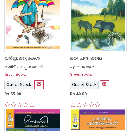
വര്‍ണ്ണക്കുടകള്‍
ഒരു പന്നിക്കഥ
റഷീദ് പരപ്പനങ്ങാ‍ടി
എ വിജയന്‍
Green Books
Green Books
Out of Stock
Out of Stock
Rs 55.00
Rs 40.00
1
2
3
4
5
1
2
3
4
5