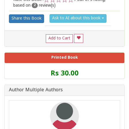
based on
review(s)
1
2
3
4
5
2
Ask to AI about this book
Share this Book
Add to Cart
Printed Book
Price
Rs 30.00
of
this
Book
Author Multiple Authors
is