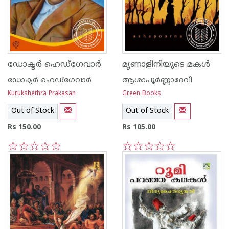
ഡോക്ടര്‍ ഹെഡ്ഗേവാര്‍
മൃണാളിനി‌യുടെ മകള്‍
ഡോക്ടര്‍ ഹെഡ്ഗേവാര്‍
ആശാപൂര്‍ണ്ണാദേവി
Kurukshethra Prakasan
Green Books
Out of Stock
Out of Stock
Rs 150.00
Rs 105.00
1
2
3
4
5
1
2
3
4
5