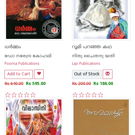
ധര്‍മ്മം
റൂമി പറഞ്ഞ കഥ
ഡോ നരേന്ദ്ര കോഹലി
നിത്യ ചൈതന്യ യതി
Poorna Publications
Lipi Publications
Add to Cart
Out of Stock
Rs 640.00
Rs 595.00
Rs 200.00
Rs 186.00
1
2
3
4
5
1
2
3
4
5