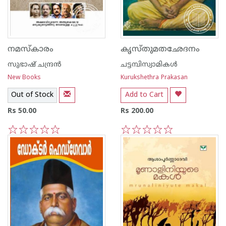
നമസ്കാരം
കൃസ്തുമതഛേദനം
സുഭാഷ് ചന്ദ്രന്‍
ചട്ടമ്പിസ്വാമികള്‍
New Books
Kurukshethra Prakasan
Out of Stock
Add to Cart
Rs 50.00
Rs 200.00
1
2
3
4
5
1
2
3
4
5