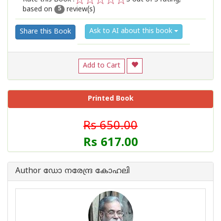
based on
review(s)
1
2
3
4
5
5
Ask to AI about this book
Share this Book
Add to Cart
Printed Book
Rs 650.00
Rs 617.00
Author ഡോ നരേന്ദ്ര കോഹലി