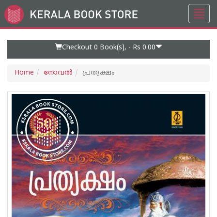
Toggl
Go
navig
to
Home
Page
Checkout 0
Book(s), -
Rs 0.00
Home
നോവല്‍
പ്രത്യക്ഷം