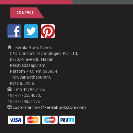
CONTACT
Kerala Book Store,
C/O Consors Technologies Pvt Ltd,
B-30,Pillaveedu Nagar,
Kesavadasapuram,
Pattom P O, Pin 695004
Thiruvananthapuram,
Kerala, India.
+919447945175,
+91471-2554670,
+91471-4851175
customer.care@keralabookstore.com