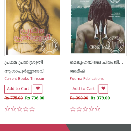
മെലൂഹയിലെ ചിരംജീവികള്‍
പ്രഥമ പ്രതിശ്രുതി
ആശാപൂര്‍ണ്ണാദേവി
അമിഷ്
Current Books Thrissur
Poorna Publications
Add to Cart
Add to Cart
Rs 775.00
Rs 736.00
Rs 399.00
Rs 379.00
1
2
3
4
5
1
2
3
4
5