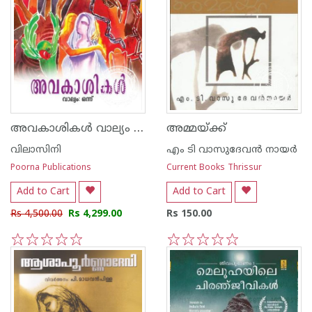
അവകാശികള്‍ വാല്യം I, II, III and IV
അമ്മയ്‌ക്ക്
വിലാസിനി
എം ടി വാസുദേവന്‍ നായര്‍
Poorna Publications
Current Books Thrissur
Add to Cart
Add to Cart
Rs 4,500.00
Rs 4,299.00
Rs 150.00
1
2
3
4
5
1
2
3
4
5