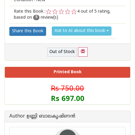
Condition : New
Rate this Book :
4
out of 5 rating,
based on
review(s)
1
2
3
4
5
5
Ask to AI about this book
Share this Book
Out of Stock
Printed Book
Rs 750.00
Rs 697.00
Author ഉണ്ണി ബാലകൃഷ്ണന്‍