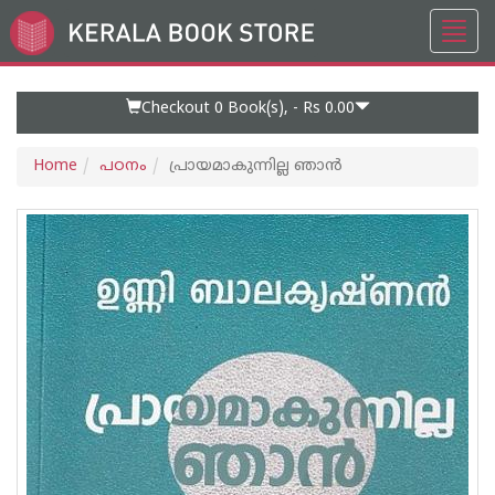
Toggl
Go
navig
to
Home
Page
Checkout 0
Book(s), -
Rs 0.00
Home
പഠനം
പ്രായമാകുന്നില്ല ഞാന്‍