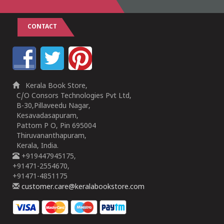
CONTACT
Kerala Book Store,
C/O Consors Technologies Pvt Ltd,
B-30,Pillaveedu Nagar,
Kesavadasapuram,
Pattom P O, Pin 695004
Thiruvananthapuram,
Kerala, India.
+919447945175,
+91471-2554670,
+91471-4851175
customer.care@keralabookstore.com