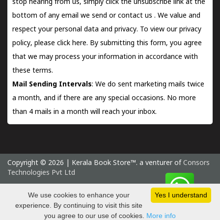
stop hearing from us, simply click the unsubscribe link at the
bottom of any email we send or
contact us
. We value and
respect your personal data and privacy. To view our privacy
policy, please
click here.
By submitting this form, you agree
that we may process your information in accordance with
these terms.
Mail Sending Intervals
: We do sent marketing mails twice
a month, and if there are any special occasions. No more
than 4 mails in a month will reach your inbox.
Copyright © 2026 | Kerala Book Store™. a venturer of
Consors
Technologies Pvt Ltd
Friday 7 August, 2026 IST
We use cookies to enhance your
Yes I understand
experience. By continuing to visit this site
you agree to our use of cookies.
More info