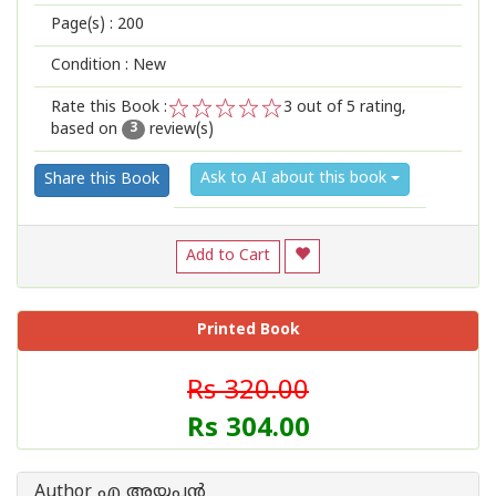
Page(s) :
200
Condition : New
Rate this Book :
3
out of 5 rating,
based on
review(s)
1
2
3
4
5
3
Ask to AI about this book
Share this Book
Add to Cart
Printed Book
Rs 320.00
Rs 304.00
Author എ അയ്യപ്പന്‍