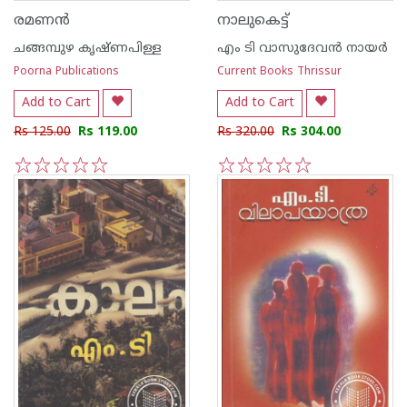
രമണ‌ന്‍
നാലുകെട്ട്
ചങ്ങമ്പുഴ കൃഷ്ണപിള്ള
എം ടി വാസുദേവന്‍ നായര്‍
Poorna Publications
Current Books Thrissur
Add to Cart
Add to Cart
Rs 125.00
Rs 119.00
Rs 320.00
Rs 304.00
1
2
3
4
5
1
2
3
4
5