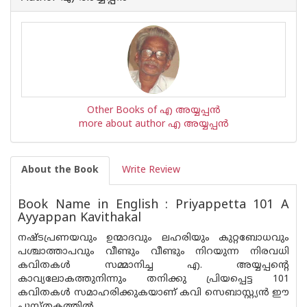
Other Books of എ അയ്യപ്പന്‍
more about author എ അയ്യപ്പന്‍
About the Book
Write Review
Book Name in English : Priyappetta 101 A
Ayyappan Kavithakal
നഷ്ടപ്രണയവും ഉന്മാദവും ലഹരിയും കുറ്റബോധവും
പശ്ചാത്താപവും വീണ്ടും വീണ്ടും നിറയുന്ന നിരവധി
കവിതകൾ സമ്മാനിച്ച എ. അയ്യപ്പന്റെ
കാവ്യലോകത്തുനിന്നും തനിക്കു പ്രിയപ്പെട്ട 101
കവിതകൾ സമാഹരിക്കുകയാണ് കവി സെബാസ്റ്റ്യൻ ഈ
പുസ്തകത്തിൽ.