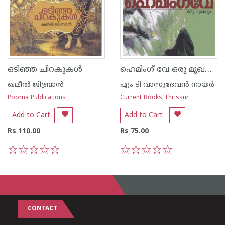
ഹെമിംഗ് വേ ഒരു മുഖവുര
ഒടിഞ്ഞ ചിറകുകള്‍
ഖലീല്‍ ജിബ്രാന്‍
എം ടി വാസുദേവന്‍ നായര്‍
Poorna Publications
Current Books Thrissur
Add to Cart
Add to Cart
Rs 110.00
Rs 75.00
1
2
3
4
5
1
2
3
4
5
CONTACT