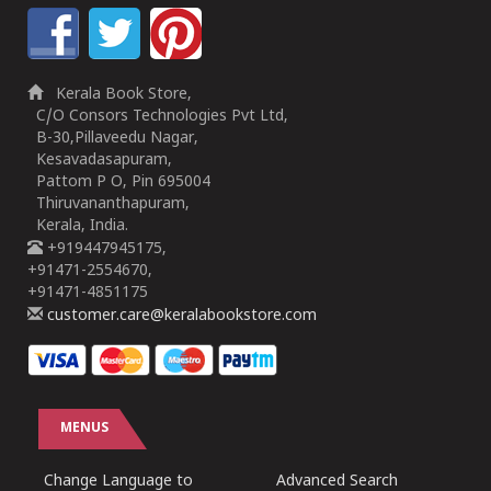
Kerala Book Store,
C/O Consors Technologies Pvt Ltd,
B-30,Pillaveedu Nagar,
Kesavadasapuram,
Pattom P O, Pin 695004
Thiruvananthapuram,
Kerala, India.
+919447945175,
+91471-2554670,
+91471-4851175
customer.care@keralabookstore.com
MENUS
Change Language to
Advanced Search