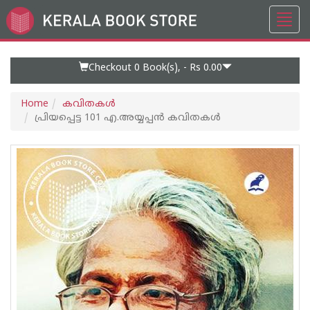
Toggl
Go
navig
to
Home
Page
Checkout 0
Book(s), -
Rs 0.00
Home
കവിതകള്‍
പ്രിയപ്പെട്ട 101 എ.അയ്യപ്പൻ കവിതകൾ