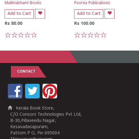
Mathrubhumi Books
Poorna Publications
Add to Cart
Add to Cart
Rs 80.00
Rs 100.00
1
2
3
4
5
1
2
3
4
5
CONTACT
Kerala Book Store,
C/O Consors Technologies Pvt Ltd,
B-30,Pillaveedu Nagar,
Kesavadasapuram,
Pattom P O, Pin 695004