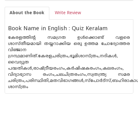
About the Book
Write Review
Book Name in English : Quiz Keralam
കേരളത്തിന്റ സമഗ്രത ഉള്‍ക്കൊണ്ട് വളരെ
ശാസ്തീയമായി തയ്യറാക്കിയ ഒരു ഉത്തമ ചോദ്യോത്തര
വിഞ്ജാന
ഗ്രന്ഥമാണിത്.കേരളചരിത്രം,ഭൂമിശാസ്ത്രം,നദികള്‍,
വൈദ്യുത
പദ്ധതികള്‍,രാഷ്ട്രീയരംഗം,കര്‍ഷിഷകരംഗം,കലരംഗം,
വിദ്യാഭ്യാസ രംഗം,ചലചിത്രരംഗം,സ്വതന്ത്ര്യ സമര
ചരിത്രം,പരിസ്ഥിതി,മതവിഭാഗങ്ങള്‍,സ്പോര്‍ട്സ്,ബഹിരാക
ശാസ്ത്രം