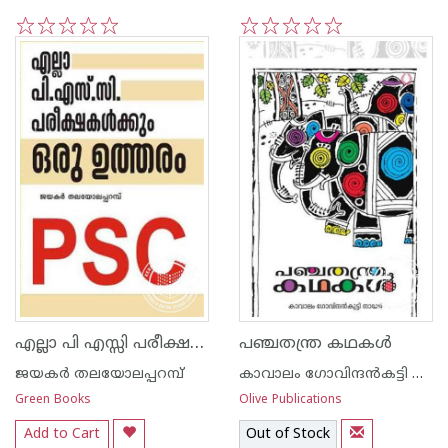
1
2
3
4
5
1
2
3
4
5
എല്ലാ പി എസ്സി പരീക്ഷകള്‍ക്കും ഒരു ഉത്തരം
പഞ്ചതന്ത്ര കഥകള്‍
ജയകര്‍ തലയോലപ്പറമ്പ്
കാവാലം ഗോവിന്ദന്‍കട്ടി നായര്‍
Green Books
Olive Publications
Add to Cart
Out of Stock