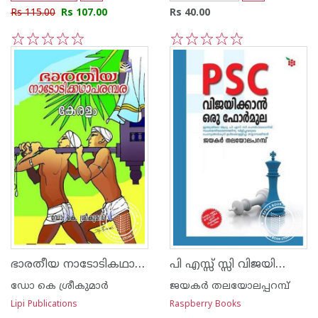
Rs 115.00
Rs 107.00
Rs 40.00
1
2
3
4
5
1
2
3
4
5
ഭാരതീയ നാടോടികഥാപരമ്പര കേരളം
പി എസ്സ് സ്സി വിജയിക്കാന്‍ ഒരു ഫോര്‍മുല
ഡോ കെ ശ്രീകുമാര്‍
ജയകര്‍ തലയോലപ്പറമ്പ്
Lipi Publications
Raspberry Books