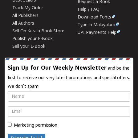
Best Sellers
Request a Book
Track My Order
Help / FAQ
All Publishers
Download Fonts
All Authors
Type in Malayalam
Sell On Kerala Book Store
UPI Payments Help
Publish your E-Book
Sell your E-Book
Sign Up for Our Weekly Newsletter
and be the
first to receive our very latest promotions and special offers.
We don't spam!
Name
Email
Marketing permission