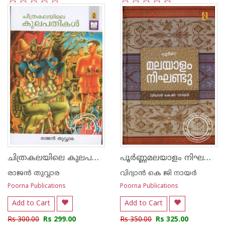
1
2
3
4
5
1
2
3
4
5
ചിത്രകലയിലെ കുലപതികള്‍
പൂര്‍ണ്ണമലയാളം നിഘണ്ടു
രാജ‌ന്‍ തുവ്വാര
വിദ്വാ‌ന്‍ കെ ജി നായര്‍
Poorna Publications
Poorna Publications
Add to Cart
Add to Cart
Rs 300.00
Rs 299.00
Rs 350.00
Rs 325.00