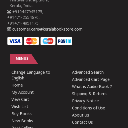
Thiruvananthapuram,
Kerala, India.
+919447945175,
+91471-2554670,
+91471-4851175
customer.care@keralabookstore.com
MENUS
Change Language to
Advanced Search
English
Advanced Cart Page
Home
What is Audio Book ?
My Account
Shipping & Returns
View Cart
Privacy Notice
Wish List
Conditions of Use
Buy Books
About Us
New Books
Contact Us