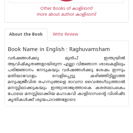
Other Books of കാളിദാസ്
more about author കാളിദാസ്
About the Book
Write Review
Book Name in English : Raghuvamsham
വര്‍ഷങ്ങള്‍ക്കു മുന്‍പ് ഇന്ത്യയില്‍
ആവിഷ്കൃതങ്ങളായിരുന്ന എല്ലാ വിജ്ഞാന ശാഖകളിലും
പരിജ്ഞാനം നേടുകയും വര്‍ഷങ്ങള്‍ക്കു ശേഷം ഇന്നും
മതിയാവോളം വെളിപ്പെട്ടു കഴിഞ്ഞിട്ടില്ലാത്ത
മനുഷ്യജീവിത രഹസ്യങ്ങളെ ഭാവനാ വൈഅഗ്ധ്യത്താല്‍
മനസ്സിലാക്കുകയും ഇന്ത്യാരാജ്യത്താകെ കരതലാംലകം
പോലെ മനസ്സിലാക്കിയ മഹാകവി കാളിദാസന്റെ വിശിഷ്ട
കൃതികള്‍ക്ക് ശുദ്ധപാഠങ്ങളോടെ