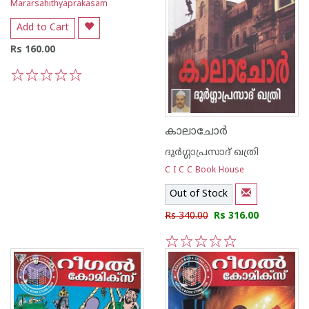
Mararsahithyaprakasam
Add to Cart
Rs 160.00
1
2
3
4
5
കാലാചോര്‍
ദുര്‍ഗ്ഗാപ്രസാദ് ഖത്രി
C I C C Book House
Out of Stock
Rs 340.00
Rs 316.00
1
2
3
4
5