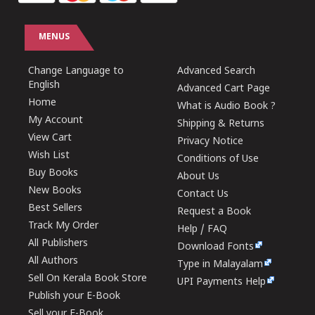
MENUS
Change Language to
Advanced Search
English
Advanced Cart Page
Home
What is Audio Book ?
My Account
Shipping & Returns
View Cart
Privacy Notice
Wish List
Conditions of Use
Buy Books
About Us
New Books
Contact Us
Best Sellers
Request a Book
Track My Order
Help / FAQ
All Publishers
Download Fonts
All Authors
Type in Malayalam
Sell On Kerala Book Store
UPI Payments Help
Publish your E-Book
Sell your E-Book