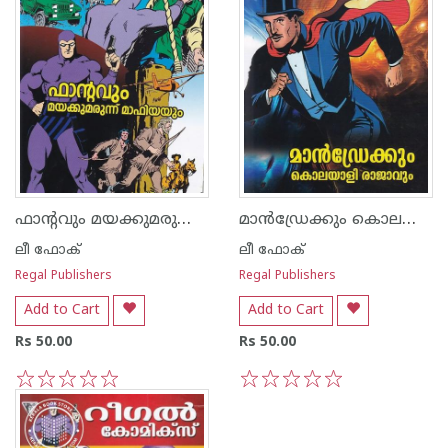
ഫാന്റവും മയക്കുമരുന്ന് മാഫിയയും -1
മാന്‍ഡ്രേക്കും കൊലയാളി രാജാവും - 1
ലീ ഫോക്
ലീ ഫോക്
Regal Publishers
Regal Publishers
Add to Cart
Add to Cart
Rs 50.00
Rs 50.00
1
2
3
4
5
1
2
3
4
5