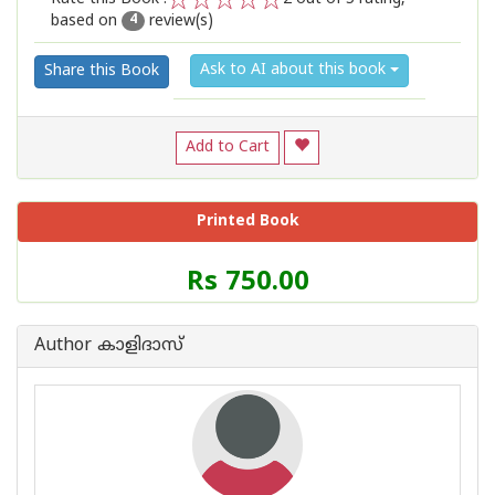
based on
review(s)
1
2
3
4
5
4
Ask to AI about this book
Share this Book
Add to Cart
Printed Book
Price
Rs 750.00
of
this
Book
Author കാളിദാസ്
is