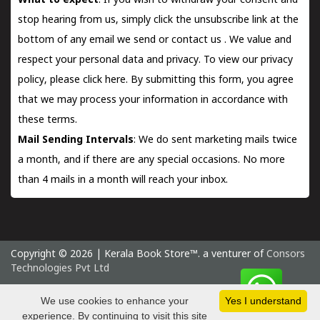
What to expect
: If you wish to withdraw your consent and
stop hearing from us, simply click the unsubscribe link at the
bottom of any email we send or
contact us
. We value and
respect your personal data and privacy. To view our privacy
policy, please
click here.
By submitting this form, you agree
that we may process your information in accordance with
these terms.
Mail Sending Intervals
: We do sent marketing mails twice
a month, and if there are any special occasions. No more
than 4 mails in a month will reach your inbox.
Copyright © 2026 | Kerala Book Store™. a venturer of
Consors
Technologies Pvt Ltd
Sunday 9 August, 2026 IST
We use cookies to enhance your
Yes I understand
experience. By continuing to visit this site