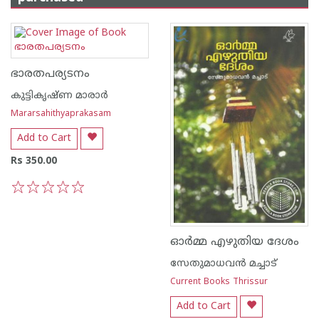
ഭാരതപര്യടനം
കുട്ടികൃഷ്ണ മാരാര്‍
Mararsahithyaprakasam
Add to Cart
Rs 350.00
1
2
3
4
5
ഓര്‍മ്മ എഴുതിയ ദേശം
സേതുമാധവന്‍ മച്ചാട്
Current Books Thrissur
Add to Cart