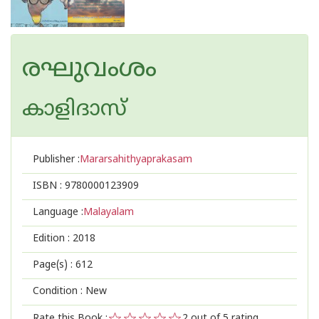
രഘുവംശം
കാളിദാസ്
Publisher :
Mararsahithyaprakasam
ISBN :
9780000123909
Language :
Malayalam
Edition :
2018
Page(s) :
612
Condition : New
Rate this Book :
2
out of 5 rating,