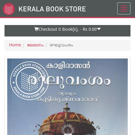
Toggl
Go
navig
to
Home
Page
Checkout 0
Book(s), -
Rs 0.00
Home
ലേഖനം
രഘുവംശം