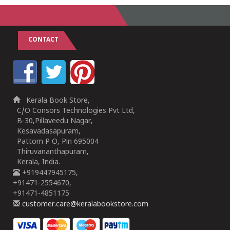
CONTACT
Kerala Book Store,
C/O Consors Technologies Pvt Ltd,
B-30,Pillaveedu Nagar,
Kesavadasapuram,
Pattom P O, Pin 695004
Thiruvananthapuram,
Kerala, India.
+919447945175,
+91471-2554670,
+91471-4851175
customer.care@keralabookstore.com