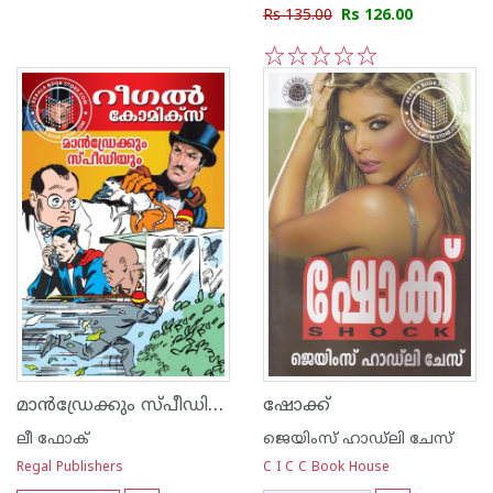
Rs 135.00
Rs 126.00
1
2
3
4
5
മാന്‍ഡ്രേക്കും സ്പീഡിയും - 5
ഷോക്ക്
ലീ ഫോക്
ജെയിംസ് ഹാഡ്‌ലി ചേസ്
Regal Publishers
C I C C Book House