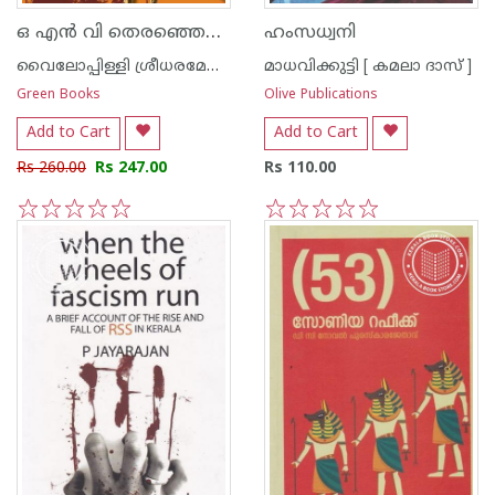
ഒ എന്‍ വി തെരഞ്ഞെടുത്ത മലയാളത്തിന്റെ പ്രിയ കവിതകള്‍- വൈലോപ്പിള്ളി
ഹംസധ്വനി
വൈലോപ്പിള്ളി ശ്രീധരമേനോ‌ന്‍
മാധവിക്കുട്ടി [ കമലാ ദാസ് ]
Green Books
Olive Publications
Add to Cart
Add to Cart
Rs 260.00
Rs 247.00
Rs 110.00
1
2
3
4
5
1
2
3
4
5