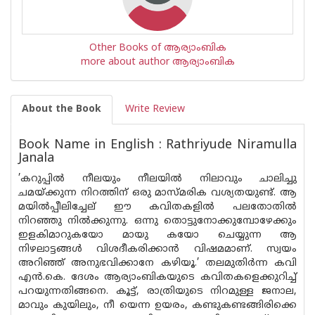
Other Books of ആര്യാംബിക
more about author ആര്യാംബിക
About the Book
Write Review
Book Name in English : Rathriyude Niramulla
Janala
’കറുപ്പിൽ നീലയും നീലയിൽ നിലാവും ചാലിച്ചു
ചമയ്ക്കുന്ന നിറത്തിന് ഒരു മാസ്മരിക വശ്യതയുണ്ട്. ആ
മയിൽപ്പീലിച്ചേല് ഈ കവിതകളിൽ പലതോതിൽ
നിറഞ്ഞു നിൽക്കുന്നു. ഒന്നു തൊട്ടുനോക്കുമ്പോഴേക്കും
ഇളകിമാറുകയോ മായു കയോ ചെയ്യുന്ന ആ
നിഴലാട്ടങ്ങൾ വിശദീകരിക്കാൻ വിഷമമാണ്. സ്വയം
അറിഞ്ഞ് അനുഭവിക്കാനേ കഴിയൂ.’ തലമുതിർന്ന കവി
എൻ.കെ. ദേശം ആര്യാംബികയുടെ കവിതകളെക്കുറിച്ച്
പറയുന്നതിങ്ങനെ. കൂട്ട്, രാത്രിയുടെ നിറമുള്ള ജനാല,
മാവും കുയിലും, നീ യെന്ന ഉയരം, കണ്ടുകണ്ടങ്ങിരിക്കെ