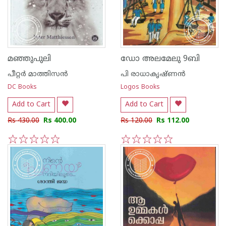
മഞ്ഞുപുലി
ഡോ അലമേലു 9ബി
പീറ്റര്‍ മാത്തിസന്‍
പി രാധാകൃഷ്ണന്‍
DC Books
Logos Books
Add to Cart
Add to Cart
Rs 430.00
Rs 400.00
Rs 120.00
Rs 112.00
1
2
3
4
5
1
2
3
4
5