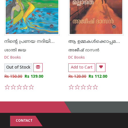
നിന്റെ പ്രണയ നദിയിലൂടെ
ആ ഉമ്മകള്‍ക്കൊപ്പമല്ലാതെ
ശാന്തി ജയ
അജീഷ് ദാസന്‍
DC Books
DC Books
Out of Stock
Add to Cart
Rs 150.00
Rs 139.00
Rs 120.00
Rs 112.00
1
2
3
4
5
1
2
3
4
5
CONTACT