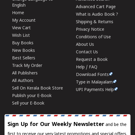
English
Advanced Cart Page
Home
What is Audio Book ?
My Account
Shipping & Returns
View Cart
Privacy Notice
Wish List
Conditions of Use
Buy Books
About Us
New Books
Contact Us
Best Sellers
Request a Book
Track My Order
Help / FAQ
All Publishers
Download Fonts
All Authors
Type in Malayalam
Sell On Kerala Book Store
UPI Payments Help
Publish your E-Book
Sell your E-Book
Sign Up for Our Weekly Newsletter
and be the
first to receive our very latest promotions and special offers.