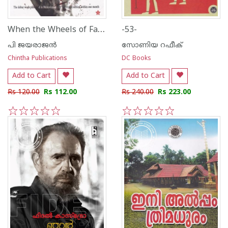
When the Wheels of Fascism Run A brief account of the rise and fall of RSS in Kerala
-53-
പി ജയരാജന്‍
സോണിയ റഫീക്
Chintha Publications
DC Books
Add to Cart
Add to Cart
Rs 120.00
Rs 112.00
Rs 240.00
Rs 223.00
1
2
3
4
5
1
2
3
4
5