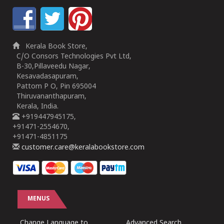
Kerala Book Store,
C/O Consors Technologies Pvt Ltd,
B-30,Pillaveedu Nagar,
Kesavadasapuram,
Pattom P O, Pin 695004
Thiruvananthapuram,
Kerala, India.
+919447945175,
+91471-2554670,
+91471-4851175
customer.care@keralabookstore.com
MENUS
Change Language to
Advanced Search