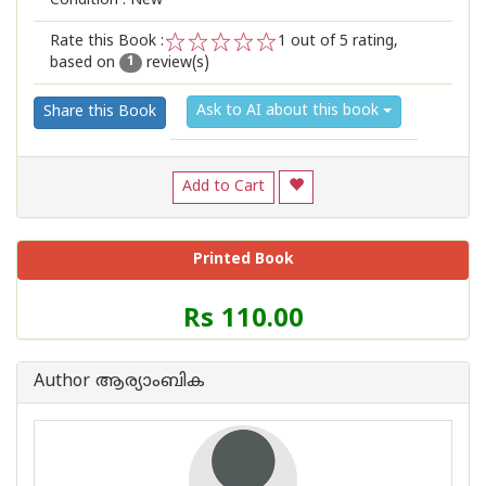
Condition : New
Rate this Book :
1
out of 5 rating,
based on
review(s)
1
2
3
4
5
1
Ask to AI about this book
Share this Book
Add to Cart
Printed Book
Price
Rs 110.00
of
this
Book
Author ആര്യാംബിക
is