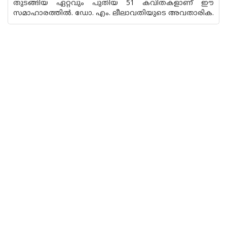
തുടങ്ങിയ ഏറ്റവും പുതിയ 51 കവിതകളാണ് ഈ
സമാഹാരത്തിൽ. ഡോ. എം. ലീലാവതിയുടെ അവതാരിക.