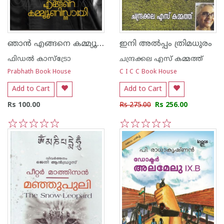
ഞാൻ എങ്ങനെ കമ്മ്യൂണിസ്റ്റായി
ഇനി അല്‍പ്പം ത്രിമധുരം
ഫിഡല്‍ കാസ്ട്രോ
ചന്ദ്രക്കല എസ് കമ്മത്ത്
Prabhath Book House
C I C C Book House
Add to Cart
Add to Cart
Rs 100.00
Rs 275.00
Rs 256.00
1
2
3
4
5
1
2
3
4
5