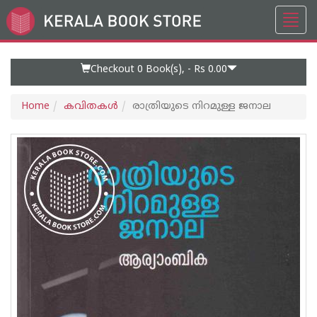
Toggl
Go
navig
to
Home
Page
Checkout 0
Book(s), -
Rs 0.00
Home
കവിതകള്‍
രാത്രിയുടെ നിറമുള്ള ജനാല