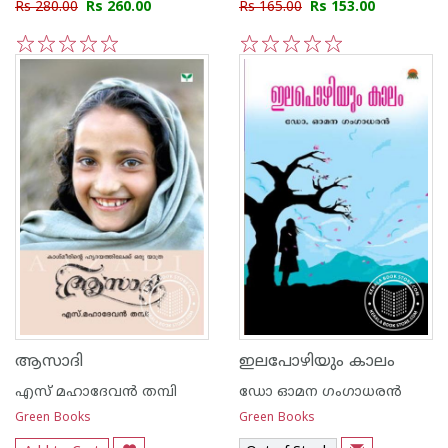
Rs 280.00
Rs 260.00
Rs 165.00
Rs 153.00
1
2
3
4
5
1
2
3
4
5
ആസാദി
ഇലപോഴിയും കാലം
എസ് മഹാദേവന്‍ തമ്പി
ഡോ ഓമന ഗംഗാധരന്‍
Green Books
Green Books