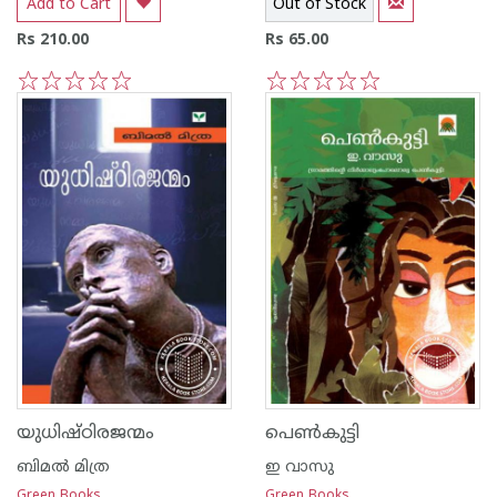
Add to Cart
Out of Stock
Rs 210.00
Rs 65.00
1
2
3
4
5
1
2
3
4
5
യുധിഷ്ഠിരജന്മം
പെണ്‍കുട്ടി
ബിമല്‍ മിത്ര
ഇ വാസു
Green Books
Green Books