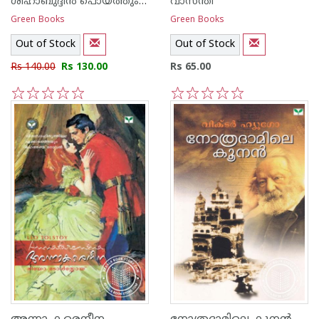
ശിഹാബുദ്ദീന്‍ പൊയ്ത്തുംകടവ്
വാസന്തി
Green Books
Green Books
Out of Stock
Out of Stock
Rs 140.00
Rs 130.00
Rs 65.00
1
2
3
4
5
1
2
3
4
5