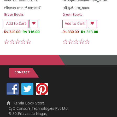
അന്നാ കരെനീന
നോത്രദാമിലെ കൂന‌ന്‍
ലിയോ ടോള്‍സ്റ്റോയ്
വിക്ടര്‍ ഹ്യൂഗോ
Green Books
Green Books
Add to Cart
Add to Cart
Rs 340.00
Rs 316.00
Rs 330.00
Rs 313.00
1
2
3
4
5
1
2
3
4
5
CONTACT
Kerala Book Store,
C/O Consors Technologies Pvt Ltd,
B-30,Pillaveedu Nagar,