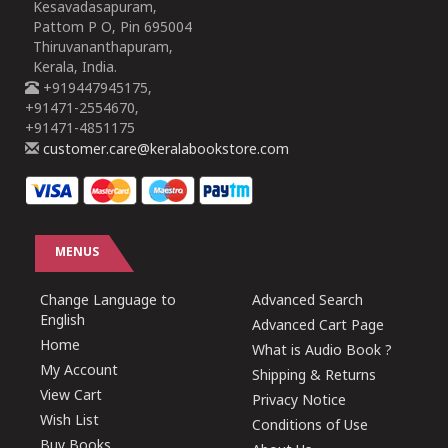
Kesavadasapuram,
Pattom P O, Pin 695004
Thiruvananthapuram,
Kerala, India.
+919447945175,
+91471-2554670,
+91471-4851175
customer.care@keralabookstore.com
MENUS
Change Language to
Advanced Search
English
Advanced Cart Page
Home
What is Audio Book ?
My Account
Shipping & Returns
View Cart
Privacy Notice
Wish List
Conditions of Use
Buy Books