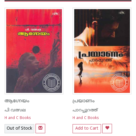
ആഗ്നേയം
പ്രയാണം
പി വത്സല
പാറപ്പുറത്ത്‌
H and C Books
H and C Books
Out of Stock
Add to Cart