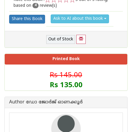
based on
review(s)
1
2
3
4
5
4
Ask to AI about this book
Share this Book
Out of Stock
Printed Book
Rs 145.00
Rs 135.00
Author ഡോ ജോര്‍ജ് ഓണക്കൂര്‍