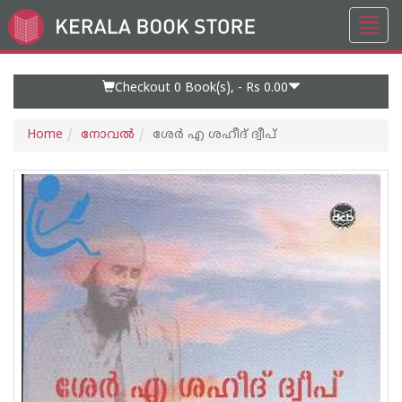
Toggl
Go
navig
to
Home
Page
Checkout 0
Book(s), -
Rs 0.00
Home
നോവല്‍
ശേര്‍ എ ശഹീദ് ദ്വീപ്