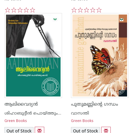
1
2
3
4
5
1
2
3
4
5
ആലിവൈദ്യ‌ന്‍
പുതുമണ്ണിന്റെ ഗന്ധം
ശിഹാബുദ്ദീന്‍ പൊയ്ത്തുംകടവ്
വാസന്തി
Green Books
Green Books
Out of Stock
Out of Stock