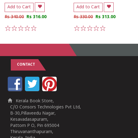
Add to Cart
Add to Cart
Rs 340.00
Rs 316.00
Rs 330.00
Rs 313.00
1
2
3
4
5
1
2
3
4
5
CONTACT
Kerala Book Store,
C/O Consors Technologies Pvt Ltd,
B-30,Pillaveedu Nagar,
Kesavadasapuram,
Pattom P O, Pin 695004
Thiruvananthapuram,