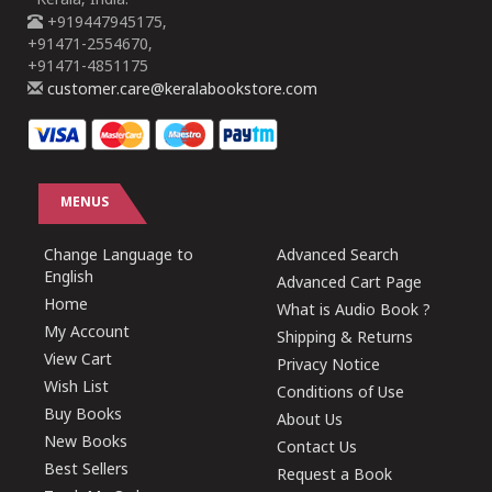
Kerala, India.
+919447945175,
+91471-2554670,
+91471-4851175
customer.care@keralabookstore.com
MENUS
Change Language to
Advanced Search
English
Advanced Cart Page
Home
What is Audio Book ?
My Account
Shipping & Returns
View Cart
Privacy Notice
Wish List
Conditions of Use
Buy Books
About Us
New Books
Contact Us
Best Sellers
Request a Book