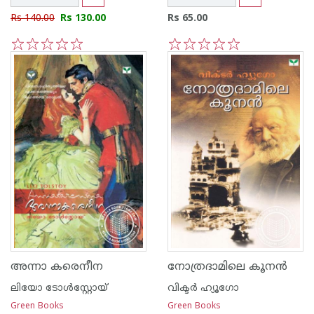
Rs 140.00
Rs 130.00
Rs 65.00
1
2
3
4
5
1
2
3
4
5
അന്നാ കരെനീന
നോത്രദാമിലെ കൂന‌ന്‍
ലിയോ ടോള്‍സ്റ്റോയ്
വിക്ടര്‍ ഹ്യൂഗോ
Green Books
Green Books