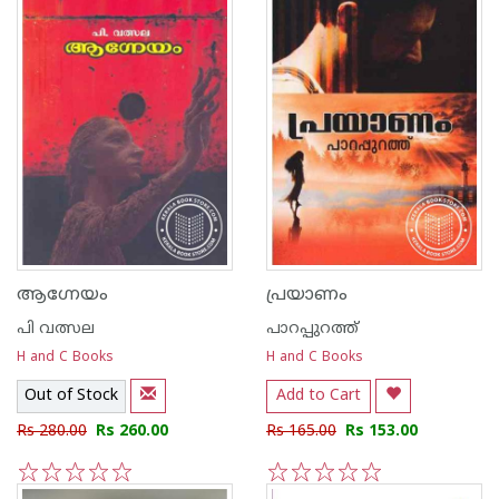
ആഗ്നേയം
പ്രയാണം
പി വത്സല
പാറപ്പുറത്ത്‌
H and C Books
H and C Books
Out of Stock
Add to Cart
Rs 280.00
Rs 260.00
Rs 165.00
Rs 153.00
1
2
3
4
5
1
2
3
4
5