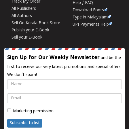
Track My Order
Help / FAQ
All Publishers
Download Fonts
All Authors
Type in Malayalam
Sell On Kerala Book Store
UPI Payments Help
Publish your E-Book
Sell your E-Book
Sign Up for Our Weekly Newsletter
and be the
first to receive our very latest promotions and special offers.
We don't spam!
Name
Email
Marketing permission
Subscribe to list