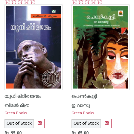
1
2
3
4
5
1
2
3
4
5
യുധിഷ്ഠിരജന്മം
പെണ്‍കുട്ടി
ബിമല്‍ മിത്ര
ഇ വാസു
Green Books
Green Books
Out of Stock
Out of Stock
Rs 95.00
Rs 65.00