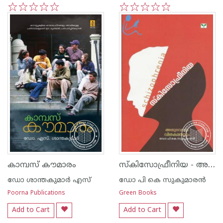
1
2
3
4
5
1
2
3
4
5
സ്‌കിസോഫ്രീനിയ - അനുഭവവും വിശകലനവും -
കാമ്പസ്‌ കൗമാരം
ഡോ ശാന്തകുമാര്‍ എസ്
ഡോ പി കെ സുകുമാര‌ന്‍
Poorna Publications
Green Books
Add to Cart
Add to Cart