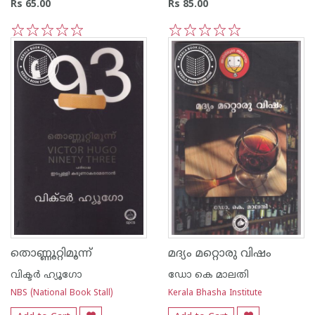
Rs 65.00
Rs 85.00
1
2
3
4
5
1
2
3
4
5
തൊണ്ണൂറ്റിമൂന്ന്
മദ്യം മറ്റൊരു വിഷം
വിക്ടര്‍ ഹ്യൂഗോ
ഡോ കെ മാലതി
NBS (National Book Stall)
Kerala Bhasha Institute