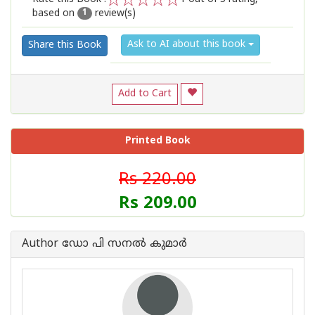
based on
review(s)
1
2
3
4
5
1
Ask to AI about this book
Share this Book
Add to Cart
Printed Book
Rs 220.00
Rs 209.00
Author ഡോ പി സനല്‍ കുമാര്‍