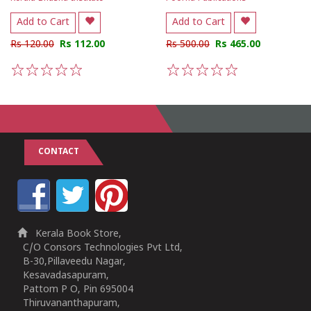
Add to Cart
Add to Cart
Rs 120.00
Rs 112.00
Rs 500.00
Rs 465.00
1
2
3
4
5
1
2
3
4
5
CONTACT
Kerala Book Store,
C/O Consors Technologies Pvt Ltd,
B-30,Pillaveedu Nagar,
Kesavadasapuram,
Pattom P O, Pin 695004
Thiruvananthapuram,