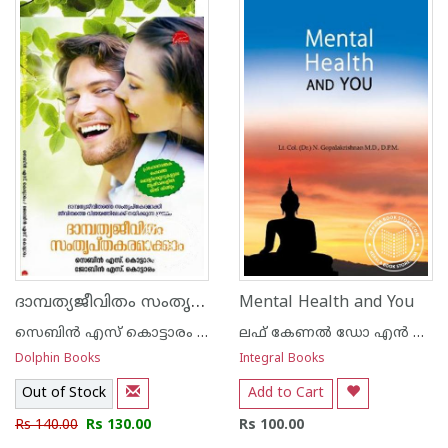
1
2
3
4
5
1
2
3
4
5
ദാമ്പത്യജീവിതം സംതൃപ്തകരമാക്കാം
Mental Health and You
സെബിന്‍ എസ് കൊട്ടാരം - ജോബിന്‍ എസ് കൊട്ടാരം
ലഫ് കേണല്‍ ഡോ എന്‍ ഗോപാലകൃഷ്നന്‍ എംഡി ഡിപിഎം
Dolphin Books
Integral Books
Out of Stock
Add to Cart
Rs 140.00
Rs 130.00
Rs 100.00