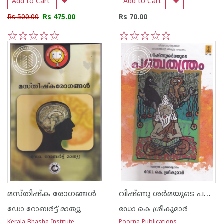
Add to Cart
Add to Cart
Rs 500.00
Rs 475.00
Rs 70.00
1
2
3
4
5
1
2
3
4
5
വിഷ്ണു ശര്‍മയുടെ പഞ്ചതന്ത്രം
മസ്തിഷ്ക രോഗങ്ങള്‍
ഡോ റോബര്‍ട്ട് മാത്യു
ഡോ കെ ശ്രീകുമാര്‍
Kerala Bhasha Institute
Poorna Publications