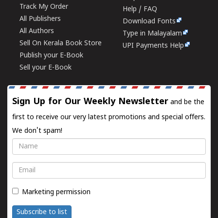
Track My Order
Help / FAQ
All Publishers
Download Fonts
All Authors
Type in Malayalam
Sell On Kerala Book Store
UPI Payments Help
Publish your E-Book
Sell your E-Book
Sign Up for Our Weekly Newsletter
and be the
first to receive our very latest promotions and special offers.
We don't spam!
Name
Email
Marketing permission
Subscribe to list