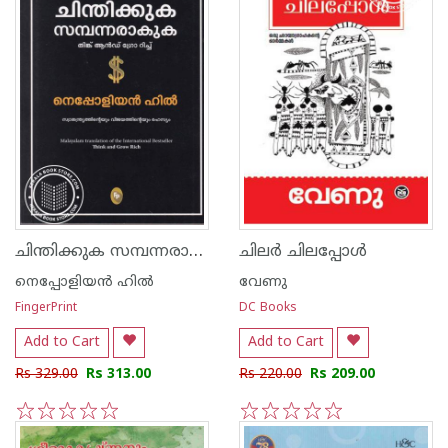
ചിന്തിക്കുക സമ്പന്നരാകുക
ചിലർ ചിലപ്പോൾ
നെപ്പോളിയൻ ഹിൽ
വേണു
FingerPrint
DC Books
Add to Cart
Add to Cart
Rs 329.00
Rs 313.00
Rs 220.00
Rs 209.00
1
2
3
4
5
1
2
3
4
5