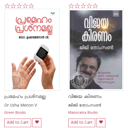
1
2
3
4
5
1
2
3
4
5
പ്രമേഹം പ്രശ്നമല്ല
വിജയ കിരണം
Dr Usha Menon V
ജിജി തോംസണ്‍
Green Books
Manorama Books
Add to Cart
Add to Cart