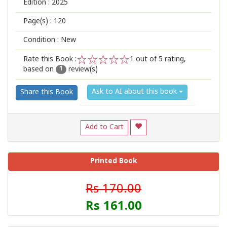
Edition :
2025
Page(s) :
120
Condition : New
Rate this Book :
1
out of 5 rating,
based on
review(s)
1
2
3
4
5
1
Ask to AI about this book
Share this Book
Add to Cart
Printed Book
Rs 170.00
Rs 161.00