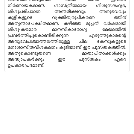
നിർണായകമാണ്. ശാസ്ത്രീയമായ ശിശുസൗഹൃദ,
ശിശുപരിപാലന അന്തരീക്ഷവും അനുഭവവും
കുട്ടികളുടെ വ്യക്തിത്വരൂപീകരണ ത്തിന്
അത്യന്താപേക്ഷിതമാണ്. കഴിഞ്ഞ മുപ്പത് വർഷമായി
ശിശു-കൗമാര മാനസികാരോഗ്യ മേഖലയിൽ
പ്രവർത്തിച്ചുകൊണ്ടിരിക്കുന്ന എഴുത്തുകാരന്റെ
അനുഭവപശ്ചാത്തലത്തിലുള്ള ചില കേസുകളുടെ
മനഃശാസ്ത്രവിശകലനം കൂടിയാണ് ഈ പുസ്തകത്തിൽ.
അതുകൊണ്ടുതന്നെ മാതാപിതാക്കൾക്കും
അദ്ധ്യാപകർക്കും ഈ പുസ്‌തകം ഏറെ
ഉപകാരപ്രദമാണ്.