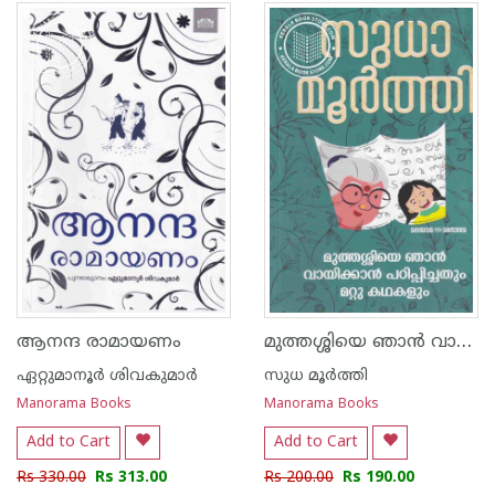
1
2
3
4
5
1
2
3
4
5
മുത്തശ്ശിയെ ഞാൻ വായിക്കാൻ പഠിപ്പിച്ചതും മറ്റു കഥകളും
ആനന്ദ രാമായണം
ഏറ്റുമാനൂര്‍ ശിവകുമാര്‍
സുധ മൂര്‍ത്തി
Manorama Books
Manorama Books
Add to Cart
Add to Cart
Rs 330.00
Rs 313.00
Rs 200.00
Rs 190.00