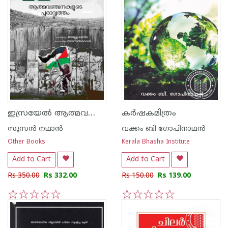
ഇസ്രയേൽ ആത്മവഞ്ചനകളുടെ പുരാവൃത്തം
കര്‍ഷകമിത്രം
സൂസന്‍ നഥാന്‍
വക്കം ബി ഗോപിനാഥന്‍
Other Books
Kerala Bhasha Institute
Add to Cart
Add to Cart
Rs 350.00
Rs 332.00
Rs 150.00
Rs 139.00
1
2
3
4
5
1
2
3
4
5