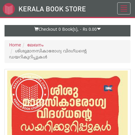
Toggl
Go
navig
to
Home
Page
Checkout 0
Book(s), -
Rs 0.00
Home
ലേഖനം
ശിശുമാനസികാരോഗ്യ വിദഗ്ധന്റെ
ഡയറികുറിപ്പുകൾ