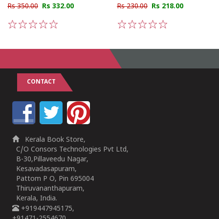
Rs 350.00
Rs 332.00
Rs 230.00
Rs 218.00
1
2
3
4
5
1
2
3
4
5
CONTACT
Kerala Book Store,
C/O Consors Technologies Pvt Ltd,
B-30,Pillaveedu Nagar,
Kesavadasapuram,
Pattom P O, Pin 695004
Thiruvananthapuram,
Kerala, India.
+919447945175,
+91471-2554670,