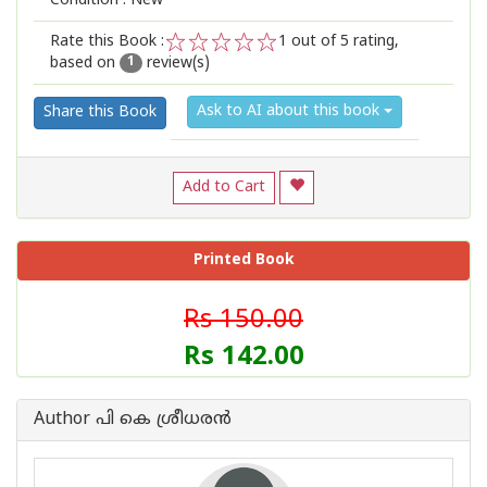
Condition : New
Rate this Book :
1
out of 5 rating,
based on
review(s)
1
2
3
4
5
1
Ask to AI about this book
Share this Book
Add to Cart
Printed Book
Rs 150.00
Rs 142.00
Author പി കെ ശ്രീധരന്‍