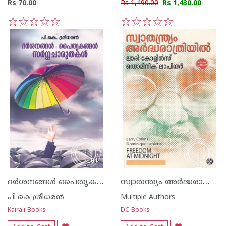
Rs 70.00
Rs 1,490.00
Rs 1,430.00
1
2
3
4
5
1
2
3
4
5
ദര്‍ശനങ്ങള്‍ പൈതൃകങ്ങള്‍ സര്‍ഗ്ഗചാരുതകള്‍
സ്വാതന്ത്യം അര്‍ദ്ധരാത്രിയില്‍
പി കെ ശ്രീധരന്‍
Multiple Authors
Kairali Books
DC Books