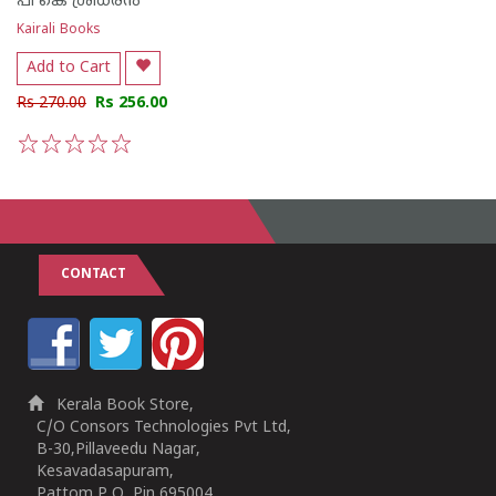
പി കെ ശ്രീധരന്‍
Kairali Books
Add to Cart
Rs 270.00
Rs 256.00
1
2
3
4
5
CONTACT
Kerala Book Store,
C/O Consors Technologies Pvt Ltd,
B-30,Pillaveedu Nagar,
Kesavadasapuram,
Pattom P O, Pin 695004