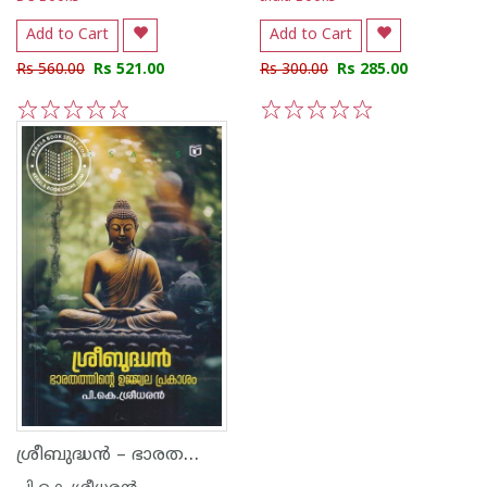
Add to Cart
Add to Cart
Rs 560.00
Rs 521.00
Rs 300.00
Rs 285.00
1
2
3
4
5
1
2
3
4
5
ശ്രീബുദ്ധൻ – ഭാരതത്തിന്റെ ഉജജ്വല പ്രകാശം