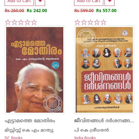
Add to Cart
Add to Cart
Rs 260.00
Rs 242.00
Rs 599.00
Rs 557.00
1
2
3
4
5
1
2
3
4
5
ജീവിതങ്ങള്‍ ദര്‍ശനങ്ങള്‍
എട്ടാമത്തെ മോതിരം
മിസ്സിസ്സ് കെ എം മാത്യു
പി കെ ശ്രീധരന്‍
DC Books
India Books