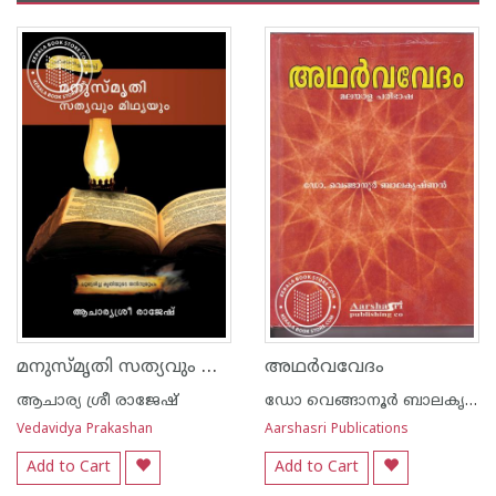
മനുസ്മൃതി സത്യവും മിഥ്യയും
അഥർവവേദം
ആചാര്യ ശ്രീ രാജേഷ്‌
ഡോ വെങ്ങാനൂര്‍ ബാലകൃഷ്ണന്‍
Vedavidya Prakashan
Aarshasri Publications
Add to Cart
Add to Cart