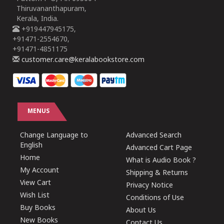
Thiruvananthapuram,
Kerala, India.
+919447945175,
+91471-2554670,
+91471-4851175
customer.care@keralabookstore.com
MENUS
Change Language to
Advanced Search
English
Advanced Cart Page
Home
What is Audio Book ?
My Account
Shipping & Returns
View Cart
Privacy Notice
Wish List
Conditions of Use
Buy Books
About Us
New Books
Contact Us