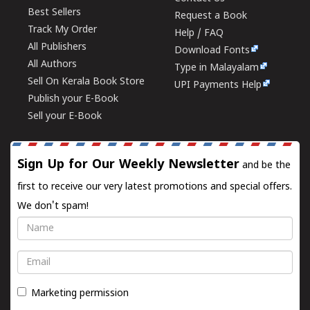
Best Sellers
Request a Book
Track My Order
Help / FAQ
All Publishers
Download Fonts
All Authors
Type in Malayalam
Sell On Kerala Book Store
UPI Payments Help
Publish your E-Book
Sell your E-Book
Sign Up for Our Weekly Newsletter
and be the
first to receive our very latest promotions and special offers.
We don't spam!
Name
Email
Marketing permission