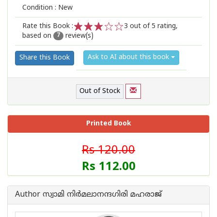
Condition : New
Rate this Book :
3
out of 5 rating,
based on
review(s)
1
2
3
4
5
7
Ask to AI about this book
Share this Book
Out of Stock
Printed Book
Rs 120.00
Rs 112.00
Author സ്വാമി നിര്‍മലാനന്ദഗിരി മഹരാജ്‌