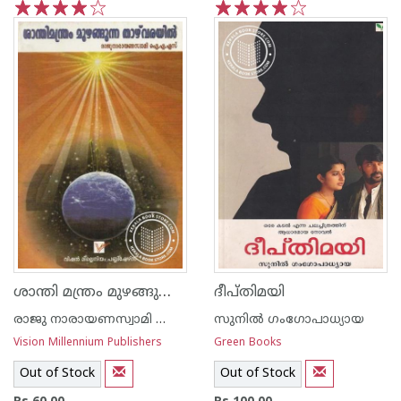
1
2
3
4
5
1
2
3
4
5
ശാന്തി മന്ത്രം മുഴങ്ങുന്ന താഴ്വരയില്‍
ദീപ്തിമയി
രാജു നാരായണസ്വാമി ഐ എ എസ്
സുനില്‍ ഗംഗോപാധ്യായ
Vision Millennium Publishers
Green Books
Out of Stock
Out of Stock