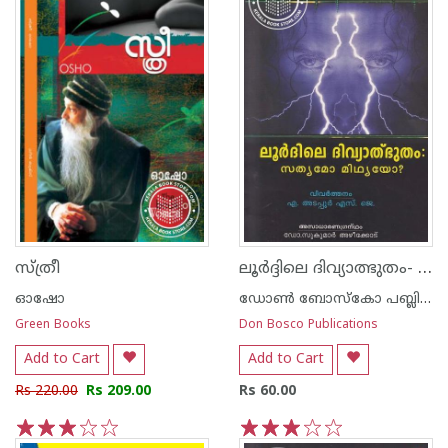
ലൂര്‍ദ്ദിലെ ദിവ്യാത്ഭുതം- സത്യമോ മിഥ്യയോ
സ്ത്രീ
ഓഷോ
ഡോണ്‍ ബോസ്കോ പബ്ലിക്കേഷന്‍സ്
Green Books
Don Bosco Publications
Add to Cart
Add to Cart
Rs 220.00
Rs 209.00
Rs 60.00
1
2
3
4
5
1
2
3
4
5