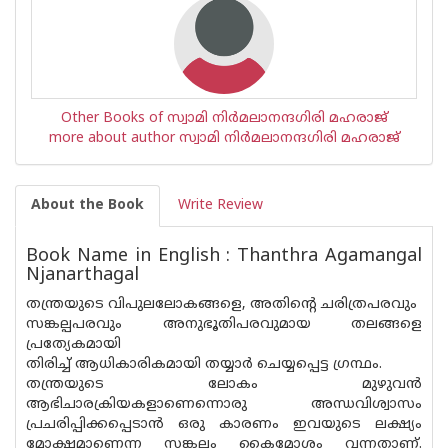
Other Books of സ്വാമി നിര്‍മലാനന്ദഗിരി മഹരാജ്‌
more about author സ്വാമി നിര്‍മലാനന്ദഗിരി മഹരാജ്‌
About the Book
Write Review
Book Name in English : Thanthra Agamangal
Njanarthagal
തന്ത്രയുടെ വിപുലലോകങ്ങളെ, അതിന്റെ ചരിത്രപരവും
സങ്കല്പപരവും അനുഭൂതിപരവുമായ തലങ്ങളെ
പ്രത്യേകമായി
തിരിച്ച് ആധികാരികമായി തയ്യാര്‍ ചെയ്യപ്പെട്ട ഗ്രന്ഥം.
തന്ത്രയുടെ ലോകം മുഴുവന്‍
ആഭിചാരക്രിയകളാണെന്നൊരു അന്ധവിശ്വാസം
പ്രചരിപ്പിക്കപ്പെടാന്‍ ഒരു കാരണം ഇവയുടെ ലക്ഷ്യം
മോക്ഷമാണെന്ന സങ്കല്പം കൈമോശം വന്നതാണ്.