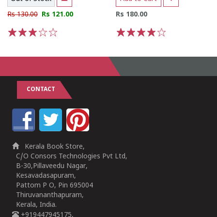
Rs 130.00
Rs 121.00
Rs 180.00
1
2
3
4
5
1
2
3
4
5
CONTACT
Kerala Book Store,
C/O Consors Technologies Pvt Ltd,
B-30,Pillaveedu Nagar,
Kesavadasapuram,
Pattom P O, Pin 695004
Thiruvananthapuram,
Kerala, India.
+919447945175,