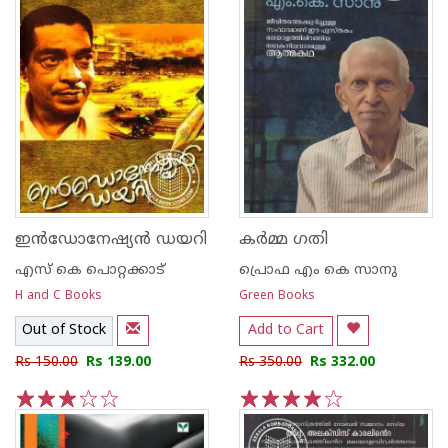
ഇന്‍ഡോനേഷ്യന്‍ ഡയറി
കര്‍മ്മ ഗതി
എസ്‌ കെ പൊറ്റക്കാട്‌
പ്രൊഫ എം കെ സാനു
H and C Books
Green Books
Out of Stock
Add to Cart
Rs 150.00
Rs 139.00
Rs 350.00
Rs 332.00
1
2
3
4
5
1
2
3
4
5