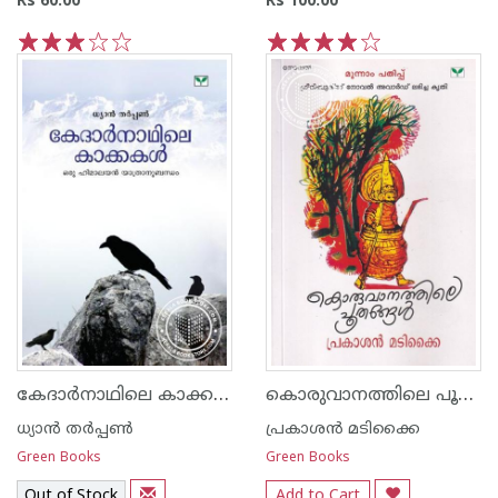
Rs 60.00
Rs 100.00
1
2
3
4
5
1
2
3
4
5
കേദാര്‍നാഥിലെ കാക്കകള്‍
കൊരുവാനത്തിലെ പൂതങ്ങള്‍
ധ്യാ‌ന്‍ തര്‍പ്പണ്‍
പ്രകാശ‌ന്‍ മടിക്കൈ
Green Books
Green Books
Out of Stock
Add to Cart