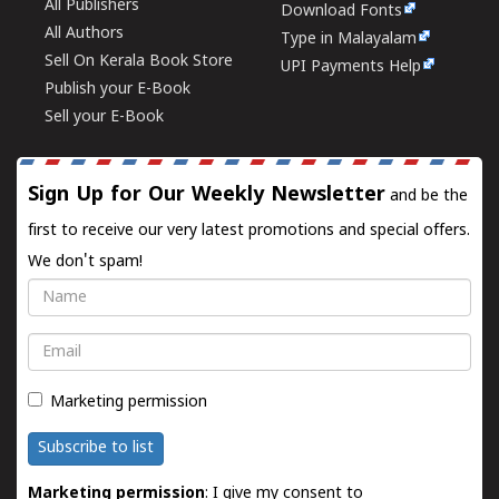
All Publishers
Download Fonts
All Authors
Type in Malayalam
Sell On Kerala Book Store
UPI Payments Help
Publish your E-Book
Sell your E-Book
Sign Up for Our Weekly Newsletter
and be the
first to receive our very latest promotions and special offers.
We don't spam!
Name
Email
Marketing permission
Subscribe to list
Marketing permission
: I give my consent to