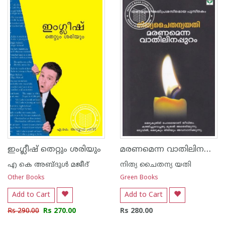
മരണമെന്ന വാതിലിനപ്പുറം
ഇംഗ്ലീഷ് തെറ്റും ശരിയും
എ കെ അബ്ദുള്‍ മജീദ്
നിത്യ ചൈതന്യ യതി
Other Books
Green Books
Add to Cart
Add to Cart
Rs 290.00
Rs 270.00
Rs 280.00