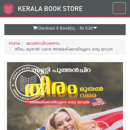
Toggl
Go
navig
to
Home
Page
Checkout 0
Book(s), -
Rs 0.00
Home
യാത്രാവിവരണം
തീരം മുതല്‍ വരെ അമേരിക്കയിലൂടെ ഒരു യാത്ര