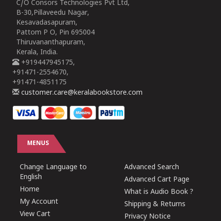
C/O Consors Technologies Pvt Ltd,
B-30,Pillaveedu Nagar,
Kesavadasapuram,
Pattom P O, Pin 695004
Thiruvananthapuram,
Kerala, India.
+919447945175,
+91471-2554670,
+91471-4851175
customer.care@keralabookstore.com
MENUS
Change Language to
Advanced Search
English
Advanced Cart Page
Home
What is Audio Book ?
My Account
Shipping & Returns
View Cart
Privacy Notice