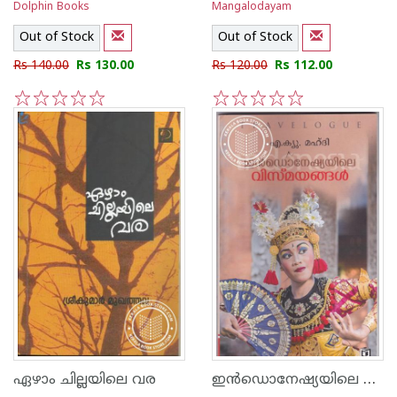
Dolphin Books
Mangalodayam
Out of Stock
Out of Stock
Rs 140.00
Rs 130.00
Rs 120.00
Rs 112.00
1
2
3
4
5
1
2
3
4
5
ഇന്‍ഡൊനേഷ്യയിലെ വിസ്മയങ്ങള്‍
ഏഴാം ചില്ലയിലെ വര