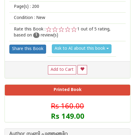
Page(s) :
200
Condition : New
Rate this Book :
1
out of 5 rating,
based on
review(s)
1
2
3
4
5
1
Ask to AI about this book
Share this Book
Add to Cart
Printed Book
Rs 160.00
Rs 149.00
Author സണ്ണി പുത്തഞ്ചിറ