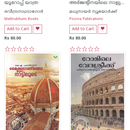
അര്‍ജന്റിനയിലെ നാളുകള്‍
യൂറോപ്പ് യാത്ര
രവീന്ദ്രനാഥടാഗോര്‍
മധുനായര്‍ ന്യൂയോര്‍ക്ക്
Mathrubhumi Books
Poorna Publications
Add to Cart
Add to Cart
Rs 80.00
Rs 80.00
1
2
3
4
5
1
2
3
4
5