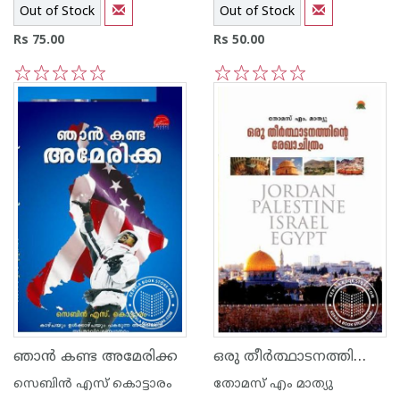
Out of Stock
Out of Stock
Rs 75.00
Rs 50.00
1
2
3
4
5
1
2
3
4
5
ഒരു തീര്‍ത്ഥാടനത്തിന്റെ രേഖാചിത്രം
ഞാ‌ന്‍ കണ്ട അമേരിക്ക
സെബിന്‍ എസ് കൊട്ടാരം
‌തോമസ് എം മാത്യു