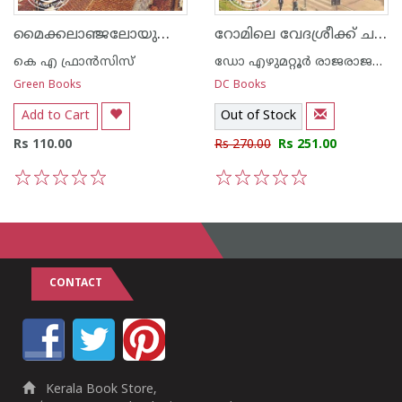
മൈക്കലാഞ്ജലോയുടെ നാട്ടിലൂടെ
റോമിലെ വേദശ്രീക്ക് ചരിത്രനഗരങ്ങളിലൂടെ ഒരു സഞ്ചാരം
കെ എ ഫ്രാന്‍സിസ്‌
ഡോ എഴുമറ്റൂര്‍ രാജരാജവര്‍മ്മ
Green Books
DC Books
Add to Cart
Out of Stock
Rs 110.00
Rs 270.00
Rs 251.00
1
2
3
4
5
1
2
3
4
5
CONTACT
Kerala Book Store,