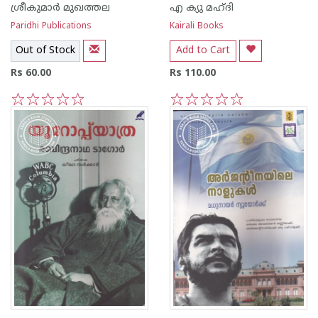
ശ്രീകുമാര്‍ മുഖത്തല
എ ക്യു മഹ്ദി
Paridhi Publications
Kairali Books
Out of Stock
Add to Cart
Rs 60.00
Rs 110.00
1
2
3
4
5
1
2
3
4
5