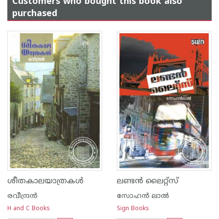
Customers who bought this book also
purchased
ശീതകാലയാത്രകള്‍
ലണ്ടന്‍‌ ലൈറ്റ്സ്‌
രവീന്ദ്രന്‍
സോഹന്‍‌ ലാല്‍‌
H and C Books
Sign Books