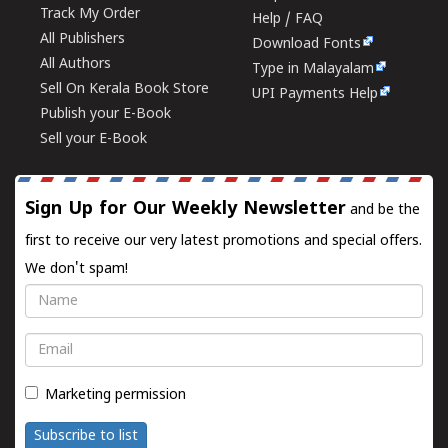
Track My Order
Help / FAQ
All Publishers
Download Fonts
All Authors
Type in Malayalam
Sell On Kerala Book Store
UPI Payments Help
Publish your E-Book
Sell your E-Book
Sign Up for Our Weekly Newsletter
and be the
first to receive our very latest promotions and special offers.
We don't spam!
Name
Email
Marketing permission
Subscribe to list