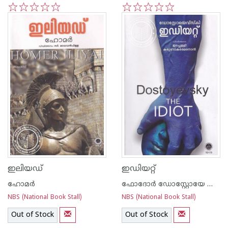
1
2
3
4
5
1
2
3
4
5
ഇലിയഡ്
ഇഡിയറ്റ്
ഹോമര്‍
ഫോദോര്‍ ഡോസ്റ്റോയേ ഫ്സ്കി
NBS (National Book Stall)
NBS (National Book Stall)
Out of Stock
Out of Stock