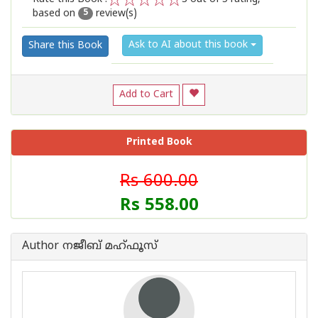
based on
review(s)
1
2
3
4
5
5
Ask to AI about this book
Share this Book
Add to Cart
Printed Book
Rs 600.00
Rs 558.00
Author നജീബ് മഹ്ഫൂസ്