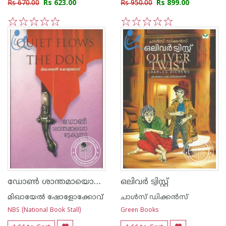
Rs 670.00
Rs 623.00
Rs 950.00
Rs 899.00
1
2
3
4
5
1
2
3
4
5
ഡോണ്‍ ശാന്തമായൊഴുകുന്നു
ഒലിവര്‍ ട്വിസ്റ്റ്
മിഖായേല്‍ ഷോളോക്കോവ്
ചാള്‍സ് ഡിക്കന്‍സ്‌
NBS (National Book Stall)
Green Books