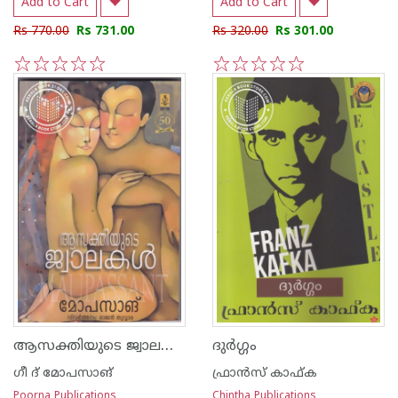
Add to Cart
Add to Cart
Rs 770.00
Rs 731.00
Rs 320.00
Rs 301.00
1
2
3
4
5
1
2
3
4
5
ആസക്തിയുടെ ജ്വാലകള്‍
ദുര്‍ഗ്ഗം
ഗീ ദ് മോപസാങ്
ഫ്രാന്‍സ് കാഫ്ക
Poorna Publications
Chintha Publications