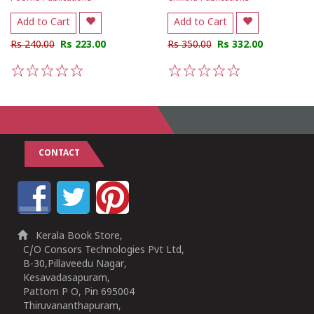
Add to Cart
Add to Cart
Rs 240.00
Rs 223.00
Rs 350.00
Rs 332.00
1
2
3
4
5
1
2
3
4
5
CONTACT
Kerala Book Store,
C/O Consors Technologies Pvt Ltd,
B-30,Pillaveedu Nagar,
Kesavadasapuram,
Pattom P O, Pin 695004
Thiruvananthapuram,