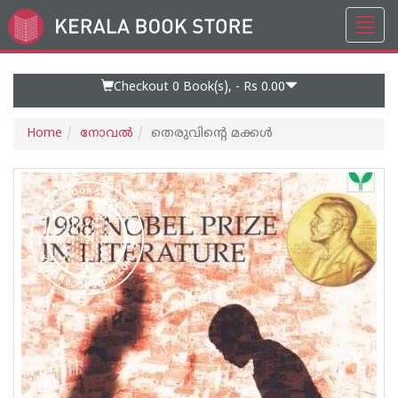
Toggl
Go
navig
to
Home
Page
Checkout 0
Book(s), -
Rs 0.00
Home
നോവല്‍
തെരുവിന്റെ മക്കൾ