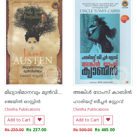
1
2
3
4
5
1
2
3
4
5
മിഥ്യാഭിമാനവും മുന്‍വിധിയും -പ്രൈഡ് ആ‌ന്‍ഡ് പ്രെജുഡീസ്
അങ്കിള്‍ ടോംസ് കാബി‌ന്‍
ജെയിന്‍ ഓസ്റ്റിന്‍
ഹാരിയറ്റ് ബീച്ചര്‍ സ്റ്റോവ്
Chintha Publications
Chintha Publications
Add to Cart
Add to Cart
Rs 255.00
Rs 237.00
Rs 500.00
Rs 465.00