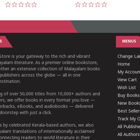
1
2
3
4
5
1
2
3
4
5
S
MENUS
tore is your gateway to the rich and vibrant
Change Lan
yalam literature. As a premier online bookstore,
Home
ether an extensive collection of Malayalam books
My Accoun
publishers across the globe — all in one
View Cart
stination.
Wish List
g of over 50,000 titles from 10,000+ authors and
Buy Books
ers, we offer books in every format you love —
New Book
perbacks, eBooks, and audiobooks — delivered
Best Seller
doorstep with just a click.
Track My O
 by celebrated Kerala-based authors, we also
All Publish
alam translations of internationally acclaimed
All Authors
connecting readers to world literature in their