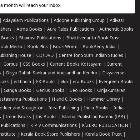
a month will reach your inbox.
|
Adayalam Publications
|
Addone Publishing Group
|
Adivasi
ishers
|
Atma Books
|
Aura Tales Publications
|
Authentic Books
 Books
|
Bhairavi Publications
|
Bhaktivedanta Book Trust
ook Media
|
Book Plus
|
Book Worm
|
BookBerry India
|
ublishing House
|
CD/DVD
|
Centre for South Indian Studies
|
|
Corpus
|
CSS Books
|
Current Books Kottayam
|
Current
s
|
Divya Gahbh Sankar and Anusandhan Kendra
|
Divyaverse
ooks
|
editindia
|
EK Books
|
eka
|
era Books
|
Evergreen Books
|
Ganga Books
|
Genius Books
|
Geo Books
|
Girijakumaran
astasrama Publications
|
H and C Books
|
Hammer Library
|
odder and Stoughton
|
Idea Publishing
|
India Books
|
India
s
|
Irene Books
|
Iris Books
|
Islamic Publishing Bureau (IPB)
|
 Publications
|
K P V Communications
|
K'ZERO PUBLICATION
|
nstitute
|
Kerala Book Store Publishers
|
Kerala Book Trust
|