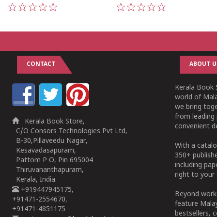
1
2
3
4
5
1
2
3
4
5
CONTACT
ABOUT U
Kerala Book S
world of Mala
we bring tog
from leading 
Kerala Book Store,
convenient de
C/O Consors Technologies Pvt Ltd,
B-30,Pillaveedu Nagar,
With a catalo
Kesavadasapuram,
350+ publish
Pattom P O, Pin 695004
including pa
Thiruvananthapuram,
right to your 
Kerala, India.
+919447945175,
Beyond works
+91471-2554670,
feature Malay
+91471-4851175
bestsellers, 