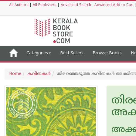
All Authors
|
All Publishers
|
Advanced Search
|
Advanced Add to Cart
Categories
Best Sellers
Browse Books
Ne
Home
കവിതകള്‍
തിരഞ്ഞെടുത്ത കവിതകള്‍ അക്കിത്
തിര
അക്
അക്ക