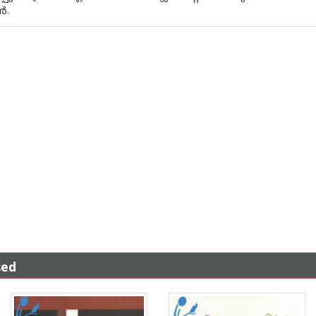
‍.
sed