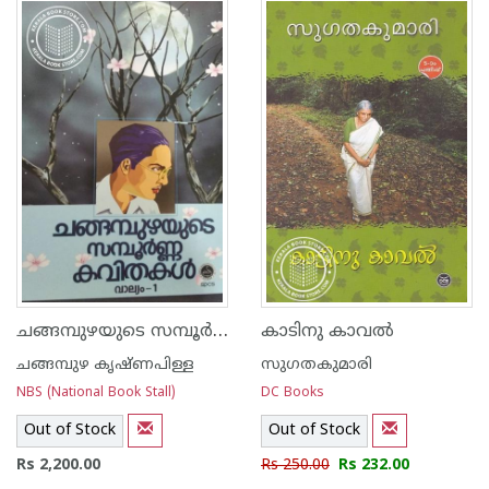
1
2
3
4
5
1
2
3
4
5
ചങ്ങമ്പുഴയുടെ സമ്പൂര്‍ണ്ണ കവിതകള്‍ വാല്യം- 1 and 2
കാടിനു കാവല്‍
ചങ്ങമ്പുഴ കൃഷ്ണപിള്ള
സുഗതകുമാരി
NBS (National Book Stall)
DC Books
Out of Stock
Out of Stock
Rs 2,200.00
Rs 250.00
Rs 232.00