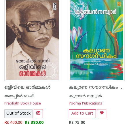
1
2
3
4
5
1
2
3
4
5
കല്യാണ സൗഗന്ധികം - കുഞ്ചന്‍നമ്പ്യാര്‍
ഒളിവിലെ ഓര്‍മ്മകള്‍
തോപ്പില്‍ ഭാഷി
കുഞ്ചന്‍ നമ്പ്യാര്‍
Prabhath Book House
Poorna Publications
Out of Stock
Add to Cart
Rs 400.00
Rs 380.00
Rs 75.00