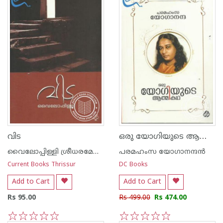
ഒരു യോഗിയുടെ ആത്മകഥ
വിട
വൈലോപ്പിള്ളി ശ്രീധരമേനോ‌ന്‍
പരമഹംസ യോഗാനന്ദന്‍
Current Books Thrissur
DC Books
Add to Cart
Add to Cart
Rs 95.00
Rs 499.00
Rs 474.00