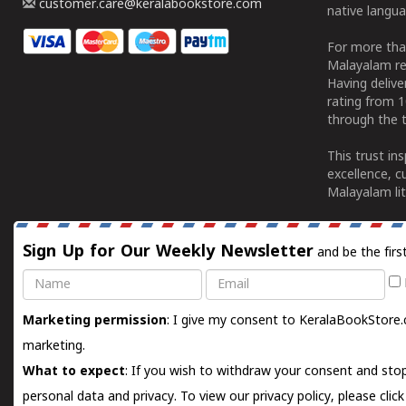
customer.care@keralabookstore.com
native langua
For more tha
Malayalam re
Having deliv
rating from 
through the t
This trust in
excellence, c
Malayalam lit
Sign Up for Our Weekly Newsletter
and be the firs
Name
Email
Marketing permission
: I give my consent to KeralaBookStore.
marketing.
What to expect
: If you wish to withdraw your consent and stop
personal data and privacy. To view our privacy policy, please
clic