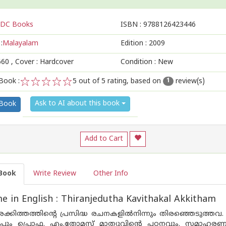
DC Books
ISBN :
9788126423446
:
Malayalam
Edition :
2009
660
, Cover : Hardcover
Condition : New
Book :
5
out of 5 rating, based on
review(s)
1
1
2
3
4
5
Ask to AI about this book
 Book
Add to Cart
Book
Write Review
Other Info
 in English : Thiranjedutha Kavithakal Akkitham
കിത്തത്തിന്റെ പ്രസിദ്ധ രചനകളില്‍നിന്നും തിരഞ്ഞെടുത്തവ. മല
കുറിപ്പും പ്രൊഫ. എം.തോമസ് മാത്യുവിന്റെ പഠനവും. സമാഹ