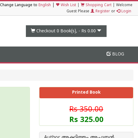
|
Change Language to
English
Wish List
|
Shopping Cart
|
Welcome
Guest Please
Register
or
Login
Checkout 0
Book(s), -
Rs 0.00
BLOG
Printed Book
Rs 350.00
Rs 325.00
Author അക്കിത്തം അചുതന്‍