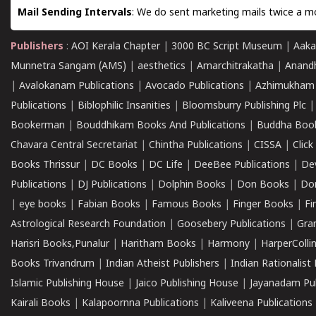
Mail Sending Intervals
: We do sent marketing mails twice a mo
Publishers
:
AOI Kerala Chapter
|
3000 BC Script Museum
|
Aaka
Munnetra Sangam (AMS)
|
aesthetics
|
Amarchitrakatha
|
Anand
|
Avalokanam Publications
|
Avocado Publications
|
Azhimukham
Publications
|
Biblophilic Insanities
|
Bloomsburry Publishing Plc
Bookerman
|
Bouddhikam Books And Publications
|
Buddha Boo
Chavara Central Secretariat
|
Chintha Publications
|
CISSA
|
Clic
Books Thrissur
|
DC Books
|
DC Life
|
DeeBee Publications
|
De
Publications
|
DJ Publications
|
Dolphin Books
|
Don Books
|
Don
|
eye books
|
Fabian Books
|
Famous Books
|
Finger Books
|
Fi
Astrological Research Foundation
|
Goosebery Publications
|
Gra
Harisri Books,Punalur
|
Haritham Books
|
Harmony
|
HarperCollin
Books Trivandrum
|
Indian Atheist Publishers
|
Indian Rationalist 
Islamic Publishing House
|
Jaico Publishing House
|
Jayanadam Pub
Kairali Books
|
Kalapoornna Publications
|
Kaliveena Publications