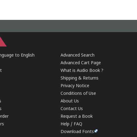
guage to English
Advanced Search
Advanced Cart Page
t
What is Audio Book ?
Shipping & Returns
Privacy Notice
Conditions of Use
s
About Us
s
Contact Us
rder
Request a Book
ers
Help / FAQ
Download Fonts