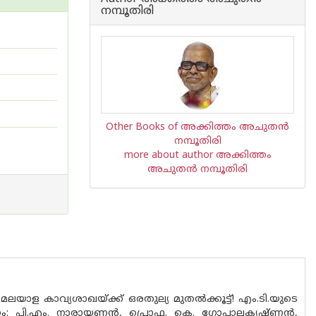
നമ്പൂതിരി
Other Books of അക്കിത്തം അചുതന്‍
നമ്പൂതിരി
more about author അക്കിത്തം
അചുതന്‍ നമ്പൂതിരി
യാള കാവ്യശാഖയ്ക്ക് ഒരതുല്യ മുതല്‍ക്കൂട്ട്! എം.ടി.യുടെ
രണം: പി.എം. നാരായണന്‍, പ്രൊഫ. കെ. ഗോപാലകൃഷ്ണന്‍,