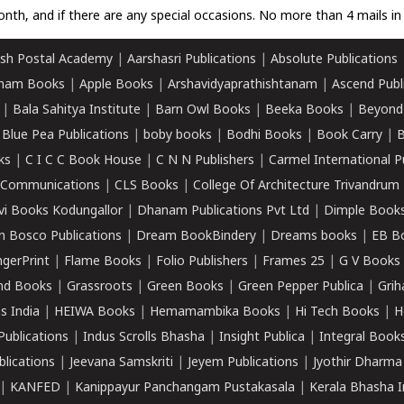
nth, and if there are any special occasions. No more than 4 mails in 
sh Postal Academy
|
Aarshasri Publications
|
Absolute Publications
ham Books
|
Apple Books
|
Arshavidyaprathishtanam
|
Ascend Publ
|
Bala Sahitya Institute
|
Barn Owl Books
|
Beeka Books
|
Beyond
|
Blue Pea Publications
|
boby books
|
Bodhi Books
|
Book Carry
|
B
ks
|
C I C C Book House
|
C N N Publishers
|
Carmel International P
k Communications
|
CLS Books
|
College Of Architecture Trivandrum
vi Books Kodungallor
|
Dhanam Publications Pvt Ltd
|
Dimple Book
 Bosco Publications
|
Dream BookBindery
|
Dreams books
|
EB B
ngerPrint
|
Flame Books
|
Folio Publishers
|
Frames 25
|
G V Books
nd Books
|
Grassroots
|
Green Books
|
Green Pepper Publica
|
Grih
s India
|
HEIWA Books
|
Hemamambika Books
|
Hi Tech Books
|
H
Publications
|
Indus Scrolls Bhasha
|
Insight Publica
|
Integral Book
lications
|
Jeevana Samskriti
|
Jeyem Publications
|
Jyothir Dharma
|
KANFED
|
Kanippayur Panchangam Pustakasala
|
Kerala Bhasha I