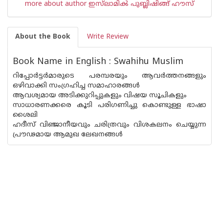
more about author ഇസ്‌ലാമിൿ പുബ്ലിഷിങ്ങ് ഹൗസ്
About the Book
Write Review
Book Name in English : Swahihu Muslim
റിപ്പോര്‍ട്ടര്‍മാരുടെ പരമ്പരയും ആവര്‍ത്തനങ്ങളും
ഒഴിവാക്കി സംഗ്രഹിച്ച സമാഹാരങ്ങള്‍
ആവശ്യമായ അടിക്കുറിപ്പുകളും വിഷയ സൂചികളും
സാധാരണക്കരെ കൂടി പരിഗണിച്ചു കൊണ്ടുള്ള ഭാഷാ
ശൈലി
ഹദീസ് വിഞ്ജാനീയവും ചരിത്രവും വിശകലനം ചെയ്യുന്ന
പ്രൗഢമായ ആമുഖ ലേഖനങ്ങള്‍