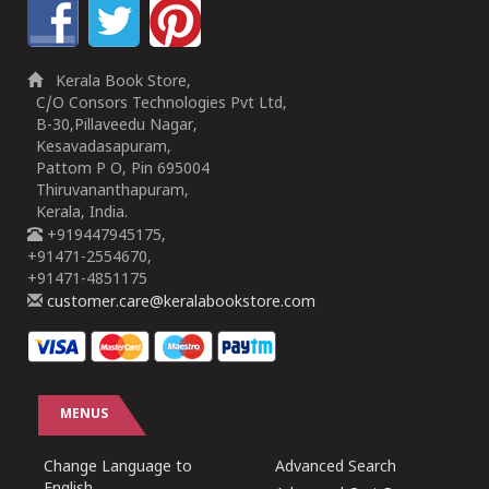
Kerala Book Store,
C/O Consors Technologies Pvt Ltd,
B-30,Pillaveedu Nagar,
Kesavadasapuram,
Pattom P O, Pin 695004
Thiruvananthapuram,
Kerala, India.
+919447945175,
+91471-2554670,
+91471-4851175
customer.care@keralabookstore.com
MENUS
Change Language to
Advanced Search