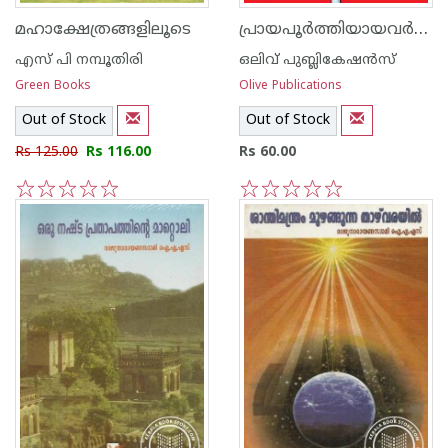
പ്രായപൂര്‍ത്തിയായവര്‍ക്ക് മാത്രമുള്ള ഫലിതങ്ങള്‍‌
മഹാക്ഷേത്രങ്ങളിലൂടെ
എസ് പി നമ്പൂതിരി
ഒലിവ് പുബ്ലികേഷ‌ന്‍സ്
Green Books
Olive Publications
Out of Stock
Out of Stock
Rs 125.00
Rs 116.00
Rs 60.00
1
2
3
4
5
1
2
3
4
5