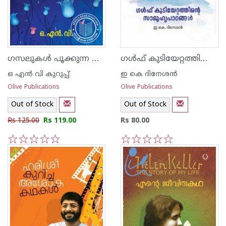
ഗസലുകള്‍ പൂക്കുന്ന രാത്രി
ഗള്‍ഫ് കുടിയേറ്റത്തിന്റെ സാമൂഹ്യ പാഠങ്ങള്‍
ഒ എന്‍ വി കുറുപ്പ്‌
ഇ കെ ദിനേശ‌ന്‍
Olive Publications
Olive Publications
Out of Stock
Out of Stock
Rs 125.00
Rs 119.00
Rs 80.00
1
2
3
4
5
1
2
3
4
5