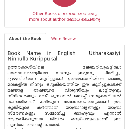
Other Books of ബോധ ചൈതന്യ
more about author ബോധ ചൈതന്യ
About the Book
Write Review
Book Name in English : Utharakasiyil
Ninnulla Kurippukal
ഉത്തരകാശിയിലെ മലഞ്ചരിവുകളിലോ
പാതയോരങ്ങളിലോ നടന്നും ഇരുന്നും ചിന്തിച്ചും
എഴുതിതീര്‍ന്ന കുറിപ്പുകള്‍ ഉത്തരകാശിയിലെ മഞ്ഞു
മലകളില്‍ നിന്നും ഒഴുകിയെത്തിയ ഈ കുറിപ്പുകള്‍ക്ക്
മലയാള ഭാഷയുടെ വിശുദ്ധിയും ലാളിത്യവും
സ്‌നിഗ്‌ദതയും ഉണ്ട്. മൂന്നാറില്‍ ജനിച്ച് സന്മ്യകാശിയില്‍
ഗംഗാതീരത്ത് കഴിയുന്ന ബോധചൈതന്യയാണ് ഈ
കൃതിയുടെ കര്‍ത്താവ്. യാത്രാഘട്ടങ്ങളും യാത്രാ
സ്മരണകളും സമ്മാനിച്ച ബാഹ്യവും എന്നാല്‍
ആന്തരിക‌വുമായ ജീവിത വെളിപാടുകളാണ് ഈ
പുസ്തകത്തി‌ന്റെ കാതല്‍.