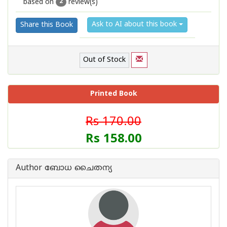
based on
review(s)
1
2
3
4
5
2
Ask to AI about this book
Share this Book
Out of Stock
Printed Book
Rs 170.00
Rs 158.00
Author ബോധ ചൈതന്യ