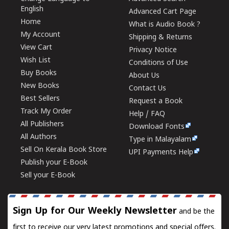
English
Advanced Cart Page
Home
What is Audio Book ?
My Account
Shipping & Returns
View Cart
Privacy Notice
Wish List
Conditions of Use
Buy Books
About Us
New Books
Contact Us
Best Sellers
Request a Book
Track My Order
Help / FAQ
All Publishers
Download Fonts
All Authors
Type in Malayalam
Sell On Kerala Book Store
UPI Payments Help
Publish your E-Book
Sell your E-Book
Sign Up for Our Weekly Newsletter
and be the
first to receive our very latest promotions and special offers.