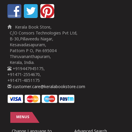
Kerala Book Store,
C/O Consors Technologies Pvt Ltd,
B-30,Pillaveedu Nagar,
Kesavadasapuram,
Pattom P O, Pin 695004
Thiruvananthapuram,
Kerala, India.
+919447945175,
+91471-2554670,
+91471-4851175
customer.care@keralabookstore.com
MENUS
Change Language to
Advanced Search