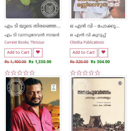
എം ടി യുടെ തിരഞ്ഞെടുത്ത കഥകള്‍
ഒ എന്‍ വി - പോക്കുവെയില്‍ മണ്ണിലെഴുതിയത്
എം ടി വാസുദേവന്‍ നായര്‍
ഒ എന്‍ വി കുറുപ്പ്‌
Current Books Thrissur
Chintha Publications
Add to Cart
Add to Cart
Rs 1,400.00
Rs 1,330.00
Rs 320.00
Rs 304.00
1
2
3
4
5
1
2
3
4
5