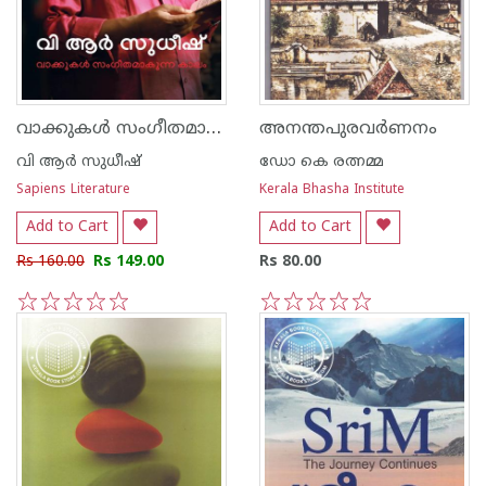
വാക്കുകള്‍ സംഗീതമാകുന്ന കാലം
അനന്തപുരവര്‍ണനം
വി ആര്‍ സുധീഷ്
ഡോ കെ രത്നമ്മ
Sapiens Literature
Kerala Bhasha Institute
Add to Cart
Add to Cart
Rs 160.00
Rs 149.00
Rs 80.00
1
2
3
4
5
1
2
3
4
5