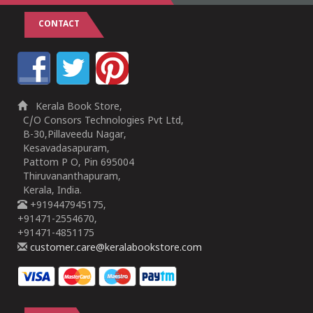
CONTACT
Kerala Book Store,
C/O Consors Technologies Pvt Ltd,
B-30,Pillaveedu Nagar,
Kesavadasapuram,
Pattom P O, Pin 695004
Thiruvananthapuram,
Kerala, India.
+919447945175,
+91471-2554670,
+91471-4851175
customer.care@keralabookstore.com