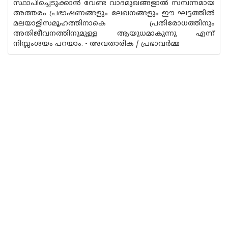
സ്ഥാപിച്ചെടുക്കാൻ വേണ്ട വാദമുഖങ്ങളാൽ സമ്പന്നമായ
അത്തരം പ്രഭാഷണങ്ങളും ലേഖനങ്ങളും ഈ ഘട്ടത്തിൽ
മലയാളിസമൂഹത്തിനാകെ പ്രതിരോധത്തിനും
അതിജീവനത്തിനുമുള്ള ആയുധമാകുന്നു എന്ന്
നിസ്സംശയം പറയാം. - അവതാരിക / പ്രഭാവർമ്മ