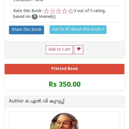
Condition : New
Rate this Book :
3
out of 5 rating,
based on
review(s)
1
2
3
4
5
5
Ask to AI about this book
Share this Book
Add to Cart
Printed Book
Price
Rs 350.00
of
this
Book
Author ഒ എന്‍ വി കുറുപ്പ്‌
is