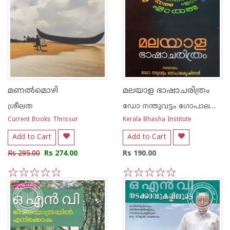
മണല്‍മൊഴി
മലയാള ഭാഷാചരിത്രം
ശ്രീലത
ഡോ നന്തുവട്ടം ഗോപാലകൃഷ്ണന്‍
Current Books Thrissur
Kerala Bhasha Institute
Add to Cart
Add to Cart
Rs 295.00
Rs 274.00
Rs 190.00
1
2
3
4
5
1
2
3
4
5