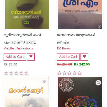
രുദിതാനുസാരീ കവി
ജന്മാന്തര യാത്രകള്‍
എം തോമസ് മാത്യു
ശ്രീ എം
MaluBen Publications
DC Books
Add to Cart
Add to Cart
Rs 75.00
Rs 260.00
Rs 242.00
1
2
3
4
5
1
2
3
4
5