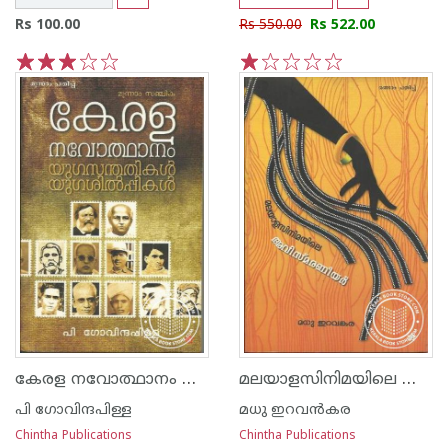
Rs 100.00
Rs 550.00
Rs 522.00
1
2
3
4
5
1
2
3
4
5
കേരള നവോത്ഥാനം മൂന്നാം സഞ്ചിക
മലയാളസിനിമയിലെ അവിസ്മരണീയര്‍
പി ഗോവിന്ദപിള്ള
മധു ഇറവന്‍‌കര
Chintha Publications
Chintha Publications