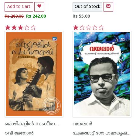
Add to Cart
Out of Stock
Rs 260.00
Rs 242.00
Rs 55.00
1
2
3
4
5
1
2
3
4
5
മൊഴികളില്‍ സംഗീതമായ്‌
വയലാര്‍
രവി മേനോന്‍
ചേലങ്ങാട്ട് ഗോപാലാകൃഷ്ണ‌ന്‍