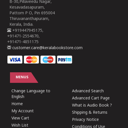
B-30,Pillaveedu Nagar,
Kesavadasapuram,
Pattom P O, Pin 695004
Thiruvananthapuram,
Kerala, India.
+919447945175,
+91471-2554670,
+91471-4851175
customer.care@keralabookstore.com
MENUS
Change Language to
Advanced Search
English
Advanced Cart Page
Home
What is Audio Book ?
My Account
Shipping & Returns
View Cart
Privacy Notice
Wish List
Conditions of Use