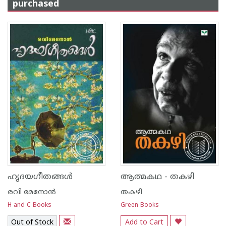
purchased
ഹൃദയഗീതങ്ങള്‍
ആത്മകഥ - തകഴി
രവി മേനോന്‍
തകഴി
H and C Books
Green Books
Out of Stock
Add to Cart