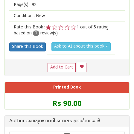
Page(s) :
92
Condition : New
Rate this Book :
1
out of 5 rating,
based on
review(s)
1
2
3
4
5
1
Ask to AI about this book
Share this Book
Add to Cart
Printed Book
Price
Rs 90.00
of
this
Book
Author പെരുന്താന്നി ബാലചന്ദ്രന്‍നായര്‍
is