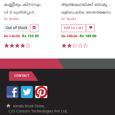
ആത്മകഥയ്ക്ക് ഒരാമുഖം
കണ്ണീരും കിനാവും
വി ടി ഭട്ടതിരിപ്പാട്‌
ലളിതാംബിക അന്തര്‍ജ്ജനം
DC Books
DC Books
Out of Stock
Add to Cart
Rs 140.00
Rs 133.00
Rs 199.00
Rs 189.00
1
2
3
4
5
1
2
3
4
5
CONTACT
Kerala Book Store,
C/O Consors Technologies Pvt Ltd,