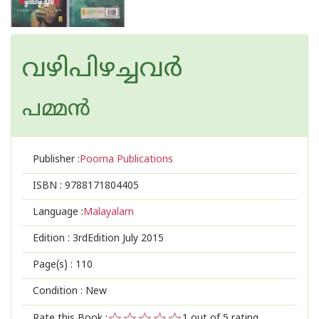
വഴിപിഴച്ചവര്‍
പമ്മന്‍
Publisher :
Poorna Publications
ISBN :
9788171804405
Language :
Malayalam
Edition :
3rdEdition July 2015
Page(s) :
110
Condition : New
Rate this Book :
1
out of 5 rating,