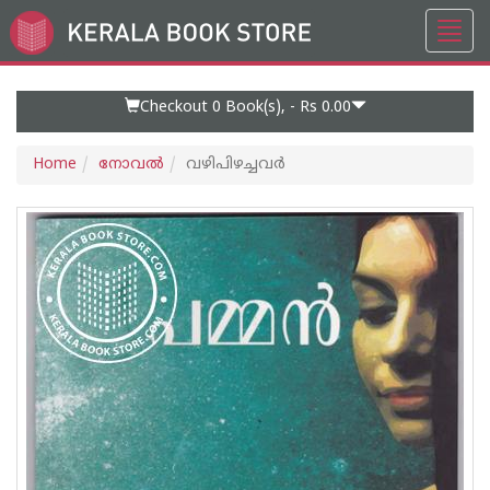
Toggl
Go
navig
to
Home
Page
Checkout 0
Book(s), -
Rs 0.00
Home
നോവല്‍
വഴിപിഴച്ചവര്‍