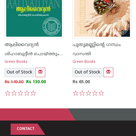
ആലിവൈദ്യ‌ന്‍
പുതുമണ്ണിന്റെ ഗന്ധം
ശിഹാബുദ്ദീന്‍ പൊയ്ത്തുംകടവ്
വാസന്തി
Green Books
Green Books
Out of Stock
Out of Stock
Rs 140.00
Rs 130.00
Rs 65.00
1
2
3
4
5
1
2
3
4
5
CONTACT