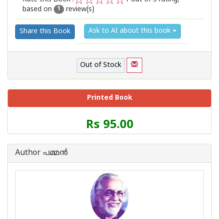
based on
review(s)
1
2
3
4
5
1
Ask to AI about this book
Share this Book
Out of Stock
Printed Book
Price
Rs 95.00
of
this
Book
Author പമ്മന്‍
is