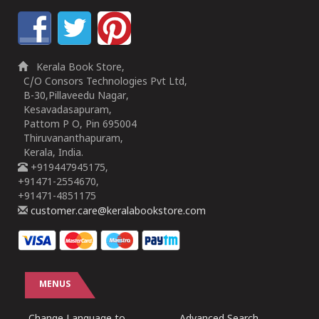
Kerala Book Store,
C/O Consors Technologies Pvt Ltd,
B-30,Pillaveedu Nagar,
Kesavadasapuram,
Pattom P O, Pin 695004
Thiruvananthapuram,
Kerala, India.
+919447945175,
+91471-2554670,
+91471-4851175
customer.care@keralabookstore.com
MENUS