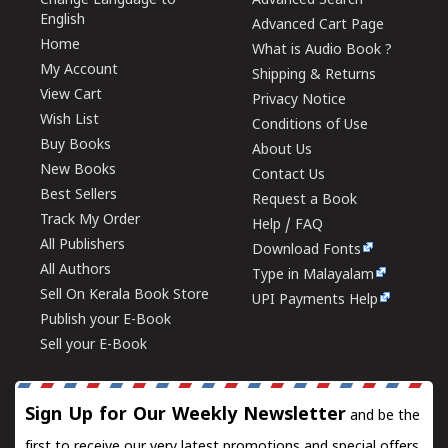
Change Language to
Advanced Search
English
Advanced Cart Page
Home
What is Audio Book ?
My Account
Shipping & Returns
View Cart
Privacy Notice
Wish List
Conditions of Use
Buy Books
About Us
New Books
Contact Us
Best Sellers
Request a Book
Track My Order
Help / FAQ
All Publishers
Download Fonts
All Authors
Type in Malayalam
Sell On Kerala Book Store
UPI Payments Help
Publish your E-Book
Sell your E-Book
Sign Up for Our Weekly Newsletter
and be the
first to receive our very latest promotions and special offers.