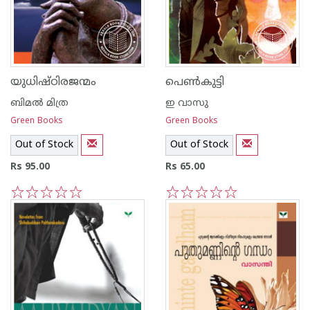
യുധിഷ്ഠിരജന്മം
പെണ്‍കുട്ടി
ബിമല്‍ മിത്ര
ഇ വാസു
Green Books
Green Books
Out of Stock
Out of Stock
Rs 95.00
Rs 65.00
1
2
3
4
5
1
2
3
4
5