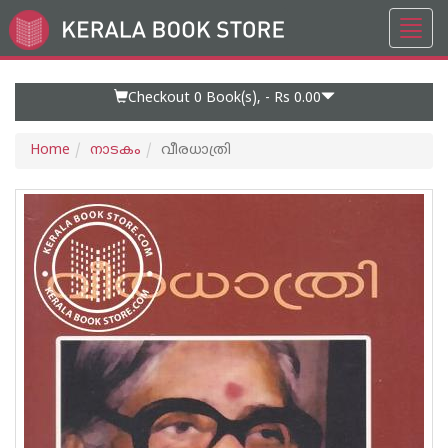
Toggl
Go
navig
to
Home
Page
Checkout 0
Book(s), -
Rs 0.00
Home
നാടകം
വീരധാത്രി