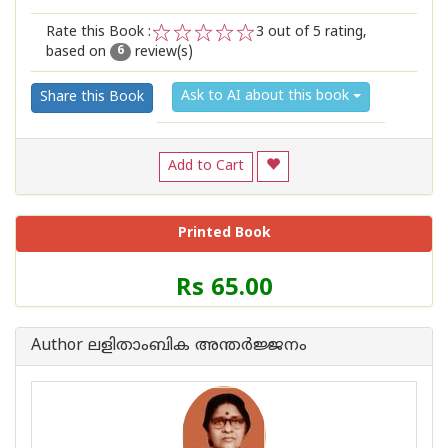
Rate this Book :
3
out of 5 rating,
based on
review(s)
1
2
3
4
5
6
Ask to AI about this book
Share this Book
Add to Cart
Printed Book
Price
Rs 65.00
of
this
Book
Author ലളിതാംബിക അന്തര്‍ജ്ജനം
is