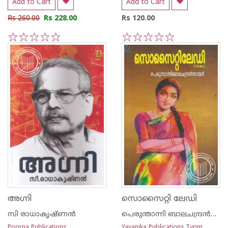
Add to Cart
Add to Cart
Rs 260.00
Rs 228.00
Rs 120.00
1
2
3
4
5
1
2
3
4
5
അഗ്നി
സൊസൈറ്റി ലേഡി
സി രാധാകൃഷ്ണന്‍
പെരുന്താന്നി ബാലചന്ദ്രന്‍നായര്‍
Poorna Publications
Yavanika Publications,Tvpm