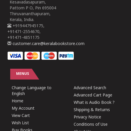
Kesavadasapuram,
Pattom P O, Pin 695004
Thiruvananthapuram,
Kerala, India.
+919447945175,
+91471-2554670,
+91471-4851175
customer.care@keralabookstore.com
MENUS
Change Language to
Advanced Search
English
Advanced Cart Page
Home
What is Audio Book ?
My Account
Shipping & Returns
View Cart
Privacy Notice
Wish List
Conditions of Use
Buy Books