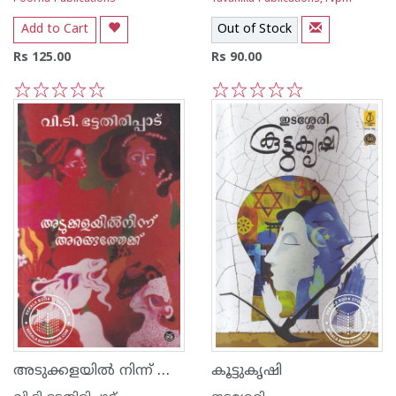
Add to Cart
Out of Stock
Rs 125.00
Rs 90.00
1
2
3
4
5
1
2
3
4
5
അടുക്കളയില്‍ നിന്ന് അരങ്ങത്തേക്ക്
കൂട്ടുകൃഷി