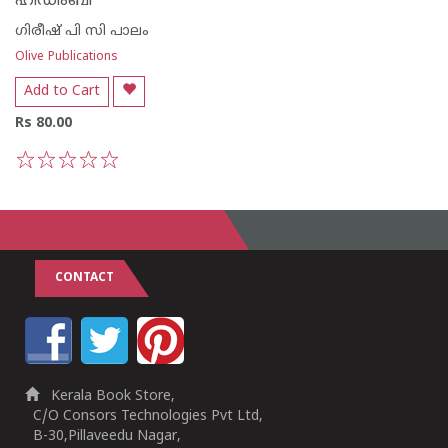
ഹിഡിംബി
ഗിരീഷ് പി സി പാലം
Olive Publications
Add to Cart
Rs 80.00
1
2
3
4
5
CONTACT
Kerala Book Store,
C/O Consors Technologies Pvt Ltd,
B-30,Pillaveedu Nagar,