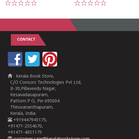
1
2
3
4
5
1
2
3
4
5
CONTACT
Kerala Book Store,
C/O Consors Technologies Pvt Ltd,
B-30,Pillaveedu Nagar,
Kesavadasapuram,
Pattom P O, Pin 695004
Thiruvananthapuram,
Kerala, India.
+919447945175,
+91471-2554670,
+91471-4851175