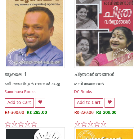
ജൂലൈ 1
ചിത്രവര്‍ണങ്ങള്‍
ബി അബ്ദുള്‍ നാസര്‍ ഐ എ എസ്
രവി മേനോന്‍
Saindhava Books
DC Books
Add to Cart
Add to Cart
Rs 300.00
Rs 285.00
Rs 220.00
Rs 209.00
1
2
3
4
5
1
2
3
4
5