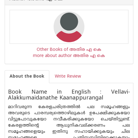
Other Books of അതിര എ കെ
more about author അതിര എ കെ
About the Book
Write Review
Book Name in English : Vellavi-
Alakkumaidanathe Kaanappurangal
മാറിവരുന്ന കേരളചരിത്രത്തിൽ പല സമൂഹങ്ങളും
അവരുടെ പാരമ്പര്യത്തൊഴിലുകൾ ഉപേക്ഷിക്കുകയോ
വിട്ടുപോവുകയോ നവീകരിക്കുകയോ ചെയ്തിട്ടുണ്ട്.
കേരളത്തിന്റെ ആധുനികവല്ക്കരണം പല
സമൂഹങ്ങളെയും ഇതിനു സഹായിക്കുകയും ചില
സമൂഹങ്ങളെ പ്രതിസന്ധിയിലാക്കുകയും