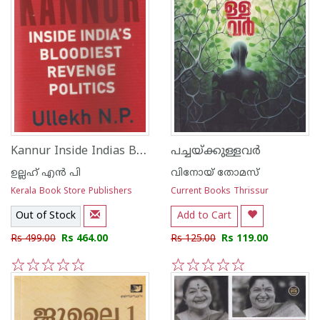
Kannur Inside Indias Bloodiest Revenge Politics
പച്ചയ്ക്കുള്ളവര്‍
ഉല്ലഹ് എന്‍ പി
വിനോയ് തോമസ്
Kerala Book Store Publishers
Current Books Thrissur
Out of Stock
Add to Cart
Rs 499.00
Rs 464.00
Rs 125.00
Rs 119.00
1
2
3
4
5
1
2
3
4
5