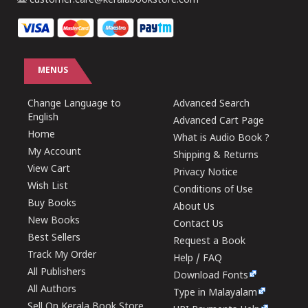
customer.care@keralabookstore.com
MENUS
Change Language to
Advanced Search
English
Advanced Cart Page
Home
What is Audio Book ?
My Account
Shipping & Returns
View Cart
Privacy Notice
Wish List
Conditions of Use
Buy Books
About Us
New Books
Contact Us
Best Sellers
Request a Book
Track My Order
Help / FAQ
All Publishers
Download Fonts
All Authors
Type in Malayalam
Sell On Kerala Book Store