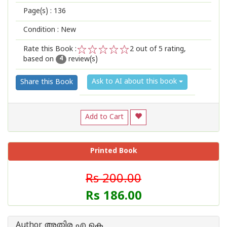
Page(s) :
136
Condition : New
Rate this Book :
2
out of 5 rating,
based on
review(s)
1
2
3
4
5
4
Ask to AI about this book
Share this Book
Add to Cart
Printed Book
Rs 200.00
Rs 186.00
Author അതിര എ കെ