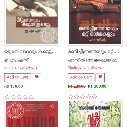
യുക്തിവാദവും കമ്മ്യൂണിസ്റ്റ്കാരും
മണിച്ചിത്രത്താഴും മറ്റ് ഓര്‍മകളും
ഇ എം എസ്
ഫാസില്‍ (അലക്ഷെയ മുഹമ്മദ് ഫാസില്‍)
Chintha Publications
Mathrubhumi Books
Add to Cart
Add to Cart
Rs 150.00
Rs 220.00
Rs 209.00
1
2
3
4
5
1
2
3
4
5