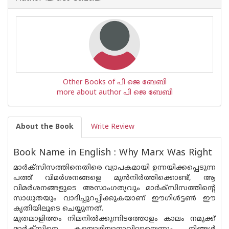
Other Books of പി ജെ ബേബി
more about author പി ജെ ബേബി
About the Book
Write Review
Book Name in English : Why Marx Was Right
മാർക്സിസത്തിനെതിരെ വ്യാപകമായി ഉന്നയിക്കപ്പെടുന്ന
പത്ത് വിമർശനങ്ങളെ മുൻനിർത്തിക്കൊണ്ട്, ആ
വിമർശനങ്ങളുടെ അസാംഗത്യവും മാർക്സിസത്തിൻ്റെ
സാധുതയും വാദിച്ചുറപ്പിക്കുകയാണ് ഈഗിൾട്ടൺ ഈ
കൃതിയിലൂടെ ചെയ്യുന്നത്.
മുതലാളിത്തം നിലനിൽക്കുന്നിടത്തോളം കാലം നമുക്ക്