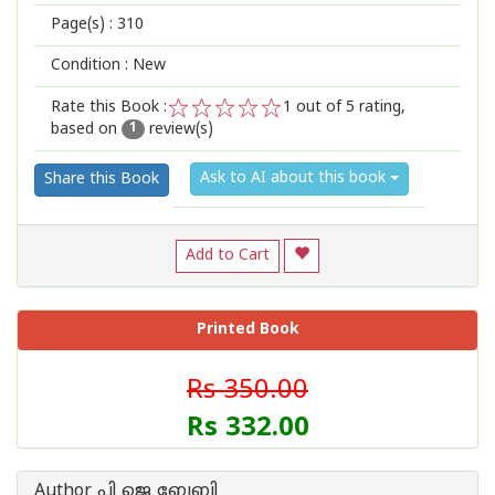
Page(s) :
310
Condition : New
Rate this Book :
1
out of 5 rating,
based on
review(s)
1
2
3
4
5
1
Ask to AI about this book
Share this Book
Add to Cart
Printed Book
Rs 350.00
Rs 332.00
Author പി ജെ ബേബി