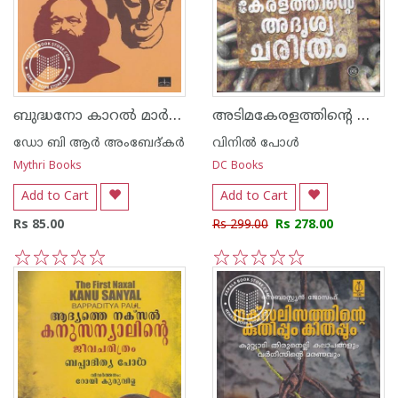
ബുദ്ധനോ കാറല്‍ മാര്‍ക്സോ
അടിമകേരളത്തിന്റെ അദൃശ്യ ചരിത്രം
ഡോ ബി ആര്‍ അംബേദ്കര്‍
വിനില്‍ പോള്‍
Mythri Books
DC Books
Add to Cart
Add to Cart
Rs 85.00
Rs 299.00
Rs 278.00
1
2
3
4
5
1
2
3
4
5