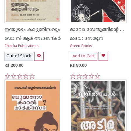
മാവോ സേതുങ്ങിന്റെ കവിതകൾ
ഇന്ത്യയും കമ്യൂണിസവും
ഡോ ബി ആര്‍ അംബേദ്കര്‍
മാവോ സേതൂങ്
Chintha Publications
Green Books
Out of Stock
Add to Cart
Rs 200.00
Rs 80.00
1
2
3
4
5
1
2
3
4
5