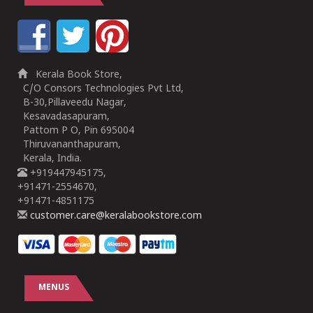
Kerala Book Store,
C/O Consors Technologies Pvt Ltd,
B-30,Pillaveedu Nagar,
Kesavadasapuram,
Pattom P O, Pin 695004
Thiruvananthapuram,
Kerala, India.
+919447945175,
+91471-2554670,
+91471-4851175
customer.care@keralabookstore.com
MENUS