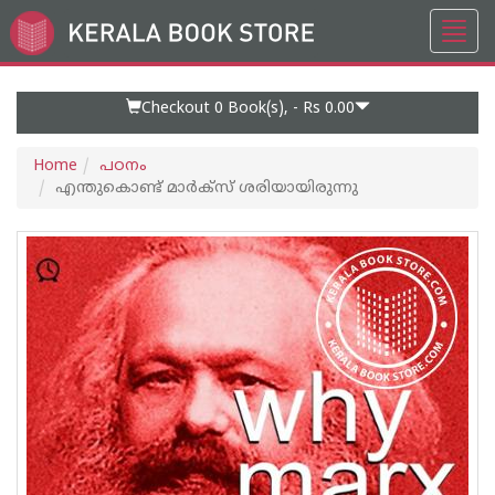
Toggl
Go
navig
to
Home
Page
Checkout 0
Book(s), -
Rs 0.00
Home
പഠനം
എന്തുകൊണ്ട് മാർക്സ് ശരിയായിരുന്നു