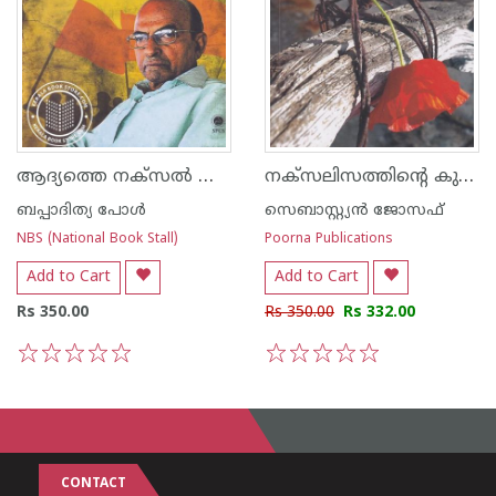
ആദ്യത്തെ നക്സല്‍ കനുസന്യാലിന്റെ ജീവചരിത്രം
നക്സലിസത്തിന്റെ കുതിപ്പും കിതപ്പും - കുറ്റ്യാടി തിരുനെല്ലി കലാപങ്ങളും വർഗീസിന്റെ മരണവും
ബപ്പാദിത്യ പോള്‍
സെബാസ്റ്റ്യൻ ജോസഫ്
NBS (National Book Stall)
Poorna Publications
Add to Cart
Add to Cart
Rs 350.00
Rs 350.00
Rs 332.00
1
2
3
4
5
1
2
3
4
5
CONTACT