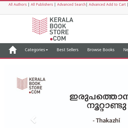
All Authors
|
All Publishers
|
Advanced Search
|
Advanced Add to Cart
Categories
Best Sellers
Browse Books
Ne
View
Previous
Banner
Image