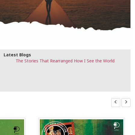
Latest Blogs
The Stories That Rearranged How I See the World