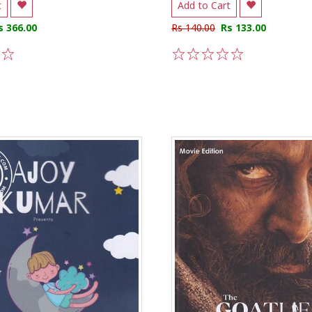
t
Add to Cart
s 366.00
Rs 140.00
Rs 133.00
5
1
2
3
4
5