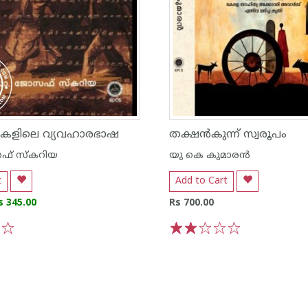
ഖകളിലെ വ്യവഹാരഭാഷ
തക്ഷൻകുന്ന് സ്വരൂപം
് സ്കറിയ
യു കെ കുമാരന്‍
t
Add to Cart
s 345.00
Rs 700.00
5
1
2
3
4
5