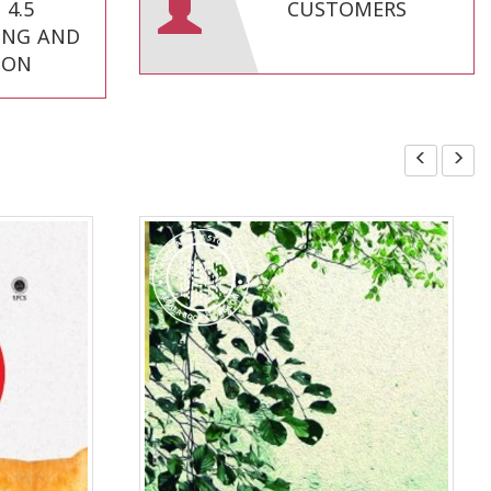
4.5
CUSTOMERS
ING AND
ION