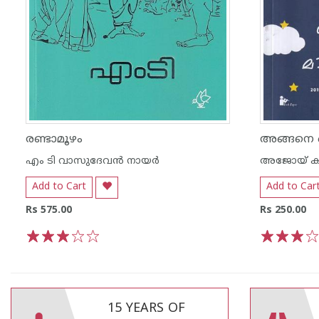
രണ്ടാമൂഴം
അങ്ങനെ ഒ
എം ടി വാസുദേവന്‍ നായര്‍
അജോയ് കു
Add to Cart
Add to Car
Rs 575.00
Rs 250.00
1
2
3
4
5
1
2
3
4
15 YEARS OF