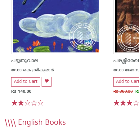
പട്ടുതൂവാല
പഴശ്ശിരേ
ഡോ കെ ശ്രീകുമാര്‍
ഡോ ജോസഫ
Add to Cart
Add to Car
Rs 140.00
Rs 360.00
R
1
2
3
4
5
1
2
3
4
\\\\
English Books