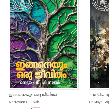
ഇങ്ങനെയും ഒരു ജീവിതം
The Champ
Nettayam G P Nair
Dr Maya Gop