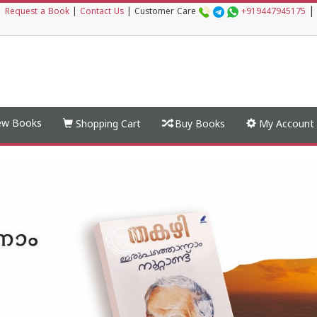
|
|
Request a Book
|
Contact Us
|
Customer Care
+919447945175
w Books
Shopping Cart
Buy Books
My Account