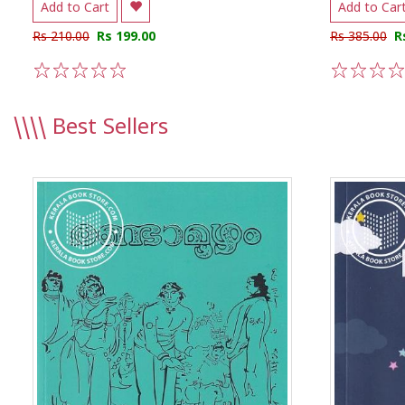
Add to Cart
Add to Car
Rs 210.00
Rs 199.00
Rs 385.00
R
1
2
3
4
5
1
2
3
4
\\\\
Best Sellers