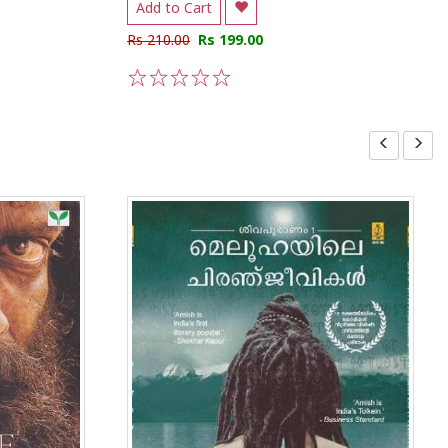
Add to Cart
Rs 210.00
Rs 199.00
1
2
3
4
5