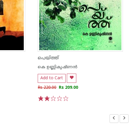
പെയ്ത്ത്
കെ ഉണ്ണികൃഷ്ണൻ
Add to Cart
Rs 220.00
Rs 209.00
1
2
3
4
5