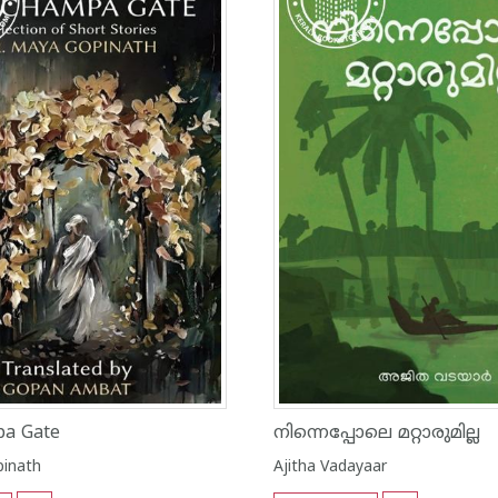
a Gate
നിന്നെപ്പോലെ മറ്റാരുമില്ല
inath
Ajitha Vadayaar