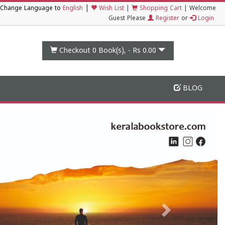
|
Change Language to
English
Wish List
|
Shopping Cart
|
Welcome
Guest Please
Register
or
Login
Checkout 0
Book(s), -
Rs 0.00
BLOG
View
Next
Banner
Image