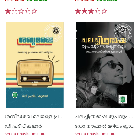
1
2
3
4
5
1
2
3
4
5
ശബ്ദരേഖ മലയാള പ്രക്ഷേപണചരിത്രം
ചലച്ചിത്രഭാഷ രൂപവും സങ്കല്പനവും
ഡി പ്രദീപ് കുമാര്‍
ഡോ നൗഫാൽ മറിയം ബ്ലാത്തൂർ
Kerala Bhasha Institute
Kerala Bhasha Institute