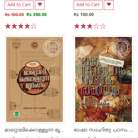
Add to Cart
Add to Cart
Rs 400.00
Rs 380.00
Rs 100.00
1
2
3
4
5
1
2
3
4
5
മാറ്റൊലിക്കൊള്ളുന്ന മൃദംഗം
ഭാഷാ സാഹിത്യ പഠനം സൗന്ദര്യവും രാഷ്ട്രീയ‌വും