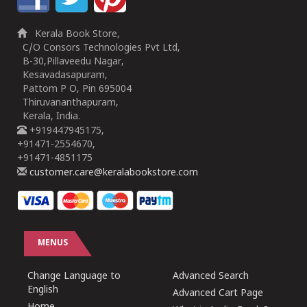
Kerala Book Store,
C/O Consors Technologies Pvt Ltd,
B-30,Pillaveedu Nagar,
Kesavadasapuram,
Pattom P O, Pin 695004
Thiruvananthapuram,
Kerala, India.
+919447945175,
+91471-2554670,
+91471-4851175
customer.care@keralabookstore.com
MENUS
Change Language to
Advanced Search
English
Advanced Cart Page