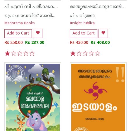
പി എസ് സി പരീക്ഷകളിലെ മലയാളവും സാഹിത്യവും പ്രഫ. ഡേവിസ് സേവ്യർ
മാതൃഭാഷയ്ക്കുവേണ്ടിയുള്ള സമരം
പ്രൊഫ ഡേവിസ് സാവിതാർ
പി പവിത്രന്‍
Manorama Books
Insight Publica
Add to Cart
Add to Cart
Rs 250.00
Rs 237.00
Rs 430.00
Rs 408.00
1
2
3
4
5
1
2
3
4
5