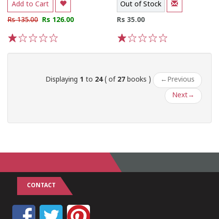
Add to Cart
Out of Stock
Rs 135.00
Rs 126.00
Rs 35.00
1
2
3
4
5
1
2
3
4
5
Displaying
1
to
24
( of
27
books )
←
Previous
Next
→
CONTACT