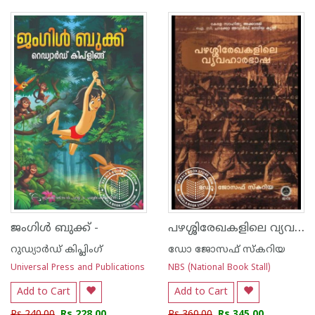
1
2
3
4
5
1
2
3
4
5
പഴശ്ശിരേഖകളിലെ വ്യവഹാരഭാഷ
ജംഗിൾ ബുക്ക് -
റുഡ്യാര്‍ഡ് കിപ്ലിംഗ്
ഡോ ജോസഫ് സ്കറിയ
Universal Press and Publications
NBS (National Book Stall)
Add to Cart
Add to Cart
Rs 240.00
Rs 228.00
Rs 360.00
Rs 345.00