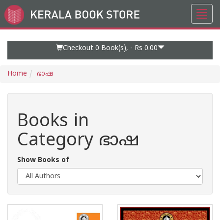
Toggl
Go
navig
to
Home
Page
Checkout 0
Book(s), -
Rs 0.00
Home
ഭാഷ
Books in
Category ഭാഷ
Show Books of