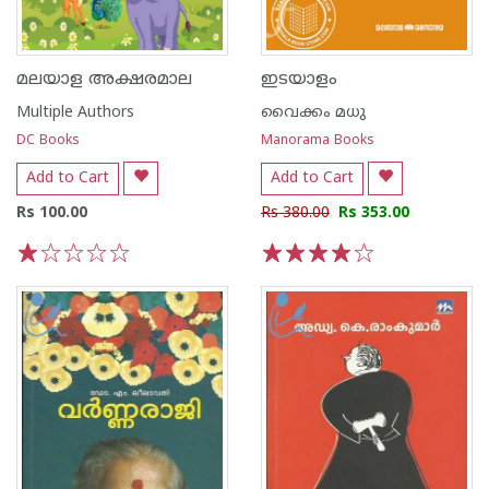
മലയാള അക്ഷരമാല
ഇടയാളം
Multiple Authors
വൈക്കം മധു
DC Books
Manorama Books
Add to Cart
Add to Cart
Rs 100.00
Rs 380.00
Rs 353.00
1
2
3
4
5
1
2
3
4
5