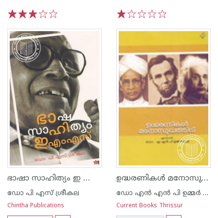
1
2
3
4
5
1
2
3
4
5
ഭാഷാ സാഹിത്യം ഇ എം എസ്
ഉദ്ധരണികള്‍ മനോസുഖത്തിന്‌
ഡോ പി എസ് ശ്രീകല
ഡോ എന്‍ എന്‍ പി ഉമ്മര്‍ കുട്ടി
Chintha Publications
Current Books Thrissur