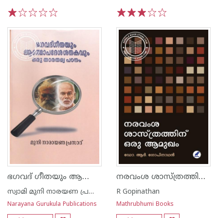
1
2
3
4
5
1
2
3
4
5
ഭഗവദ് ഗീതയും ആത്മോപദേശശതകവും ഒരു താരതമ്യപഠനം
നരവംശ ശാസ്ത്രത്തിന്‌ ഒരു ആമുഖം
സ്വാമി മുനി നാരയണ പ്രസാദ്
R Gopinathan
Narayana Gurukula Publications
Mathrubhumi Books