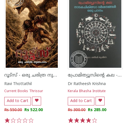
റൂട്സ് - ഒരു ചരിത്ര നുണപാഠം
പ്രോമിത്യൂസിന്റെ കല - നാടക ചികിത്സാ ദർശനങ്ങൾ ഒരു പഠനം
Ravi Thottathil
Dr Ratheesh Krishna
Current Books Thrissur
Kerala Bhasha Institute
Add to Cart
Add to Cart
Rs 550.00
Rs 522.00
Rs 300.00
Rs 285.00
1
2
3
4
5
1
2
3
4
5