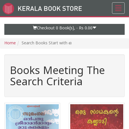
Toggl
Go
navig
to
Home
Page
Checkout 0
Book(s), -
Rs 0.00
Home
Search Books Start with ഒ
Books Meeting The
Search Criteria