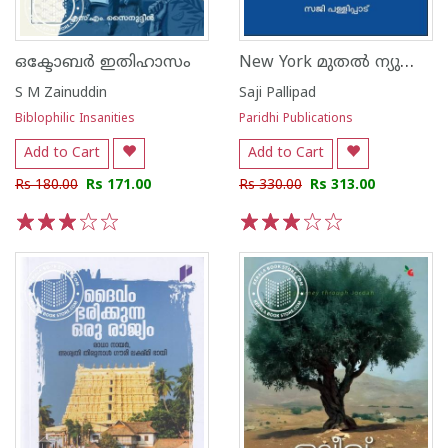
New York മുതൽ ന്യുയോർക്ക് വരെ കൂട്ടത്തിൽ ഒരു കപ്പൽ യാത്രയും
ഒക്ടോബർ ഇതിഹാസം
S M Zainuddin
Saji Pallipad
Biblophilic Insanities
Paridhi Publications
Add to Cart
Add to Cart
Rs 180.00
Rs 171.00
Rs 330.00
Rs 313.00
1
2
3
4
5
1
2
3
4
5