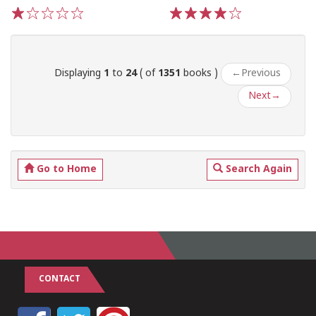
1
2
3
4
5
1
2
3
4
5
Displaying
1
to
24
( of
1351
books )
←
Previous
Next
→
Go to Home
Search Again
CONTACT