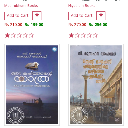
Mathrubhumi Books
Niyatham Books
Add to Cart
Add to Cart
Rs 210.00
Rs 199.00
Rs 270.00
Rs 256.00
1
2
3
4
5
1
2
3
4
5