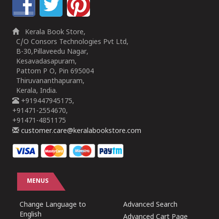
Kerala Book Store,
C/O Consors Technologies Pvt Ltd,
B-30,Pillaveedu Nagar,
Kesavadasapuram,
Pattom P O, Pin 695004
Thiruvananthapuram,
Kerala, India.
+919447945175,
+91471-2554670,
+91471-4851175
customer.care@keralabookstore.com
MENUS
Change Language to
Advanced Search
English
Advanced Cart Page