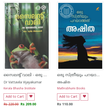
സൈലന്റ് വാലി - ഒരു ജൈവവൈവിധ്യ കലവറ
ഒരു സ്ത്രീയും പറയാത്തത്
Dr Vattavila Vijayakumar
അഷിത
Kerala Bhasha Institute
Mathrubhumi Books
Add to Cart
Add to Cart
Rs 220.00
Rs 209.00
Rs 110.00