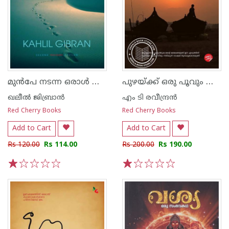
മുൻപേ നടന്ന ഒരാൾ അവൻ്റെ കഥകളും കവിതകളും
പുഴയ്ക്ക് ഒരു പൂവും നീരും
ഖലീൽ ജിബ്രാൻ
എം ടി രവീന്ദ്രന്‍
Red Cherry Books
Red Cherry Books
Add to Cart
Add to Cart
Rs 120.00
Rs 114.00
Rs 200.00
Rs 190.00
1
2
3
4
5
1
2
3
4
5