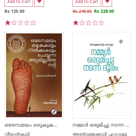
Add to Cart
Add to Cart
Rs 125.00
Rs 240.00
Rs 228.00
1
2
3
4
5
1
2
3
4
5
ഒരേസമയം ഒഴുകുകയും നില്‍ക്കുകയും ചെയ്യുന്ന അറ്റമില്ലാത്ത നദി-ലോകകവിതകള്‍
നമ്മൾ ഒരുമിച്ചു നടന്ന ദൂരം
വീരാന്‍കുട്ടി
അബ്ദുള്ളക്കുട്ടി എടവണ്ണ