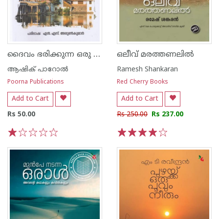
ദൈവം ഭരിക്കുന്ന ഒരു രാജ്യം
ഒലീവ് മരത്തണലിൽ
ആഷിക് പാറോൽ
Ramesh Shankaran
Poorna Publications
Red Cherry Books
Add to Cart
Add to Cart
Rs 50.00
Rs 250.00
Rs 237.00
1
2
3
4
5
1
2
3
4
5