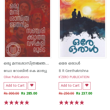
ഒരു മനഃശാസ്ത്രജ്ഞനും സഞ്ചരിക്കാത്ത വഴികളിലൂടെ
ഒരേ ഒരാൾ
ഡോ റോബിന്‍ കെ മാത്യു
B R Geethakrishna
Olive Publications
K'ZERO PUBLICATION
Add to Cart
Add to Cart
Rs 300.00
Rs 285.00
Rs 250.00
Rs 237.00
1
2
3
4
5
1
2
3
4
5