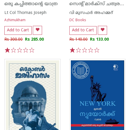
സെൻ്റ് മാർക്‌സ്‌ ചത്വരത്തിലെ ഒഴിഞ്ഞ ഇരിപ്പിടങ്ങൾ
ഒരു കപ്പിത്താന്റെ യാത്ര
Lt Col Thomas Joseph
വി മുസഫര്‍ അഹമ്മദ്‌
Azhimukham
DC Books
Add to Cart
Add to Cart
Rs 300.00
Rs 285.00
Rs 140.00
Rs 133.00
1
2
3
4
5
1
2
3
4
5