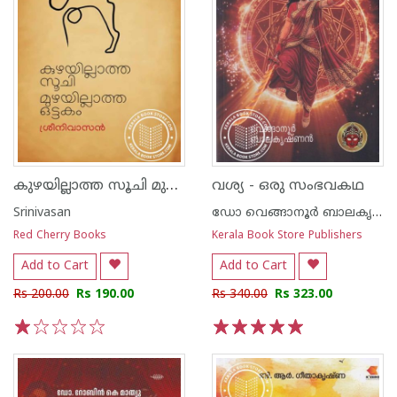
കുഴയില്ലാത്ത സൂചി മുഴയില്ലാത്ത ഒട്ടകം
വശ്യ - ഒരു സംഭവകഥ
Srinivasan
ഡോ വെങ്ങാനൂര്‍ ബാലകൃഷ്ണന്‍
Red Cherry Books
Kerala Book Store Publishers
Add to Cart
Add to Cart
Rs 200.00
Rs 190.00
Rs 340.00
Rs 323.00
1
2
3
4
5
1
2
3
4
5