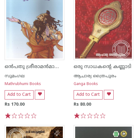
ഒന്‍പതു ശ്രീരാമന്‍മാരും മറ്റു കഥകളും
ഒരു സാധകൻ്റെ കണ്ണാടി
സുമംഗല
ആചാര്യ ത്രൈപുരം
Mathrubhumi Books
Ganga Books
Add to Cart
Add to Cart
Rs 170.00
Rs 80.00
1
2
3
4
5
1
2
3
4
5