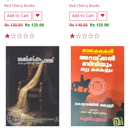
Red Cherry Books
Red Cherry Books
Add to Cart
Add to Cart
Rs 130.00
Rs 123.00
Rs 140.00
Rs 133.00
1
2
3
4
5
1
2
3
4
5