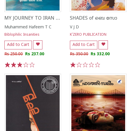
MY JOURNEY TO IRAN സഫറെ മൻ ബെ ഇറാൻ
SHADES of ബെ സോ
Muhammed Hafeem T C
V J D
Biblophilic Insanities
K'ZERO PUBLICATION
Add to Cart
Add to Cart
Rs 250.00
Rs 237.00
Rs 350.00
Rs 332.00
1
2
3
4
5
1
2
3
4
5