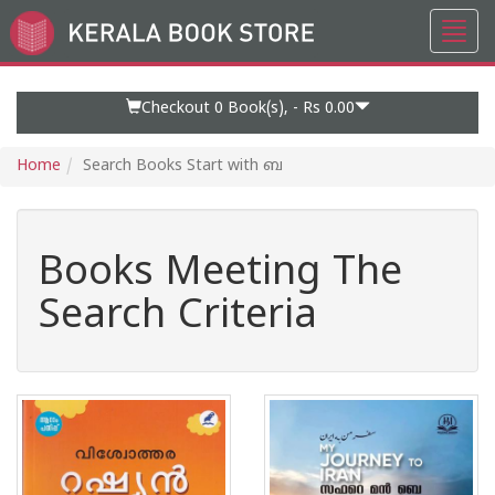
Toggl
Go
navig
to
Home
Page
Checkout 0
Book(s), -
Rs 0.00
Home
Search Books Start with ബ
Books Meeting The
Search Criteria