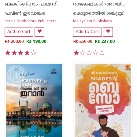
രാജകഥകൾ അറയ്ക്കൽ ബീവിയും മറ്റു കഥകളും ഐതിഹ്യമാല
ബക്കിംങ്ഹാം പാലസ്
പ്രവീണ്‍ ഇരവാങ്കര
കൊട്ടാരത്തില്‍ ശങ്കുണ്ണി
Kerala Book Store Publishers
Malayalam Publishers
Add to Cart
Add to Cart
Rs 200.00
Rs 190.00
Rs 250.00
Rs 237.00
1
2
3
4
5
1
2
3
4
5