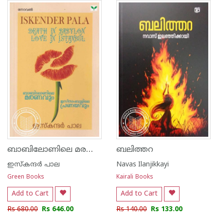
ബാബിലോണിലെ മരണവും ഇസ്‌താംബുളിലെ പ്രണയവും
ബലിത്തറ
ഇസ്കന്ദര്‍ പാല
Navas Ilanjikkayi
Green Books
Kairali Books
Add to Cart
Add to Cart
Rs 680.00
Rs 646.00
Rs 140.00
Rs 133.00