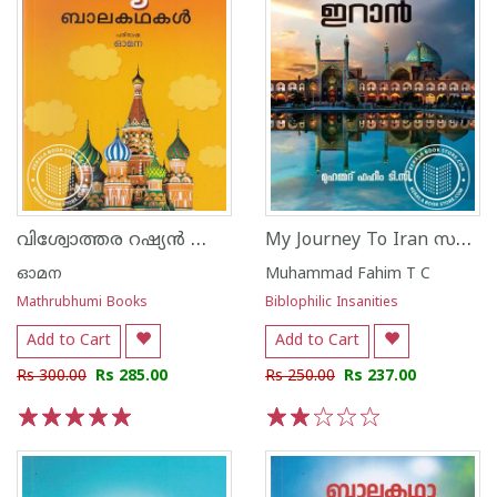
വിശ്വോത്തര റഷ്യന്‍ ബാലകഥകള്‍
My Journey To Iran സഫറെ മൻ ബെ ഇറാൻ മുഹമ്മ
ഓമന
Muhammad Fahim T C
Mathrubhumi Books
Biblophilic Insanities
Add to Cart
Add to Cart
Rs 300.00
Rs 285.00
Rs 250.00
Rs 237.00
1
2
3
4
5
1
2
3
4
5