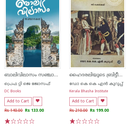
ബാലിവിലാസം സഞ്ചാരകഥ
ഹൈദരലിയുടെ ബ്രിട്ടീഷ് ബന്ധങ്ങൾ
പ്രെഫ റ്റി ജെ ജോസഫ്
ഡോ കെ കെ എ‌ന്‍ കുറുപ്പ്
DC Books
Kerala Bhasha Institute
Add to Cart
Add to Cart
Rs 140.00
Rs 133.00
Rs 210.00
Rs 199.00
1
2
3
4
5
1
2
3
4
5