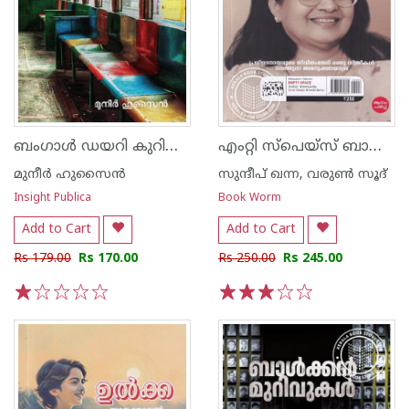
ബംഗാൾ ഡയറി കുറിപ്പുകൾ
എംറ്റി സ്പെയ്സ് ബാഷ്പീകൃതയുടെ ആറാംവിരൽ
മുനീർ ഹുസൈൻ
സുന്ദീപ് ഖന്ന, വരുൺ സൂദ്
Insight Publica
Book Worm
Add to Cart
Add to Cart
Rs 179.00
Rs 170.00
Rs 250.00
Rs 245.00
1
2
3
4
5
1
2
3
4
5