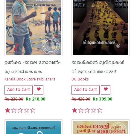
ഉൽക്ക -ബാല നോവൽ-
ബാൾക്കൻ മുറിവുകൾ
പ്രേംരാജ് കെ കെ
വി മുസഫര്‍ അഹമ്മദ്‌
Kerala Book Store Publishers
DC Books
Add to Cart
Add to Cart
Rs 230.00
Rs 218.00
Rs 420.00
Rs 399.00
1
2
3
4
5
1
2
3
4
5