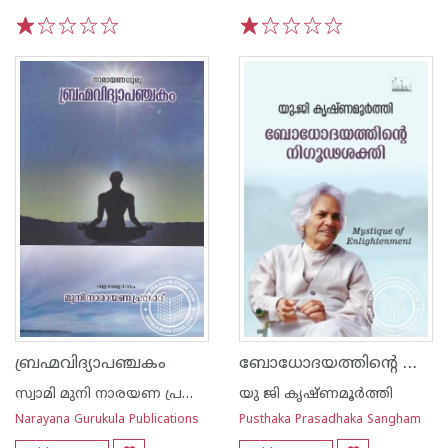
1
2
3
4
5
1
2
3
4
5
ബോധോദയത്തിന്റെ നിഗൂഢശക്തി
ബ്രഹ്മവിദ്യാപഞ്ചകം
സ്വാമി മുനി നാരയണ പ്രസാദ്
യു ജി കൃഷ്ണമൂര്‍ത്തി
Narayana Gurukula Publications
Pusthaka Prasadhaka Sangham