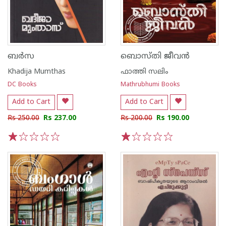
ബര്‍സ
ബൊസ്‌തി ജീവൻ
Khadija Mumthas
ഫാത്തി സലിം
DC Books
Mathrubhumi Books
Add to Cart
Add to Cart
Rs 250.00
Rs 237.00
Rs 200.00
Rs 190.00
1
2
3
4
5
1
2
3
4
5