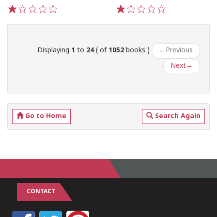
1
2
3
4
5
1
2
3
4
5
Displaying
1
to
24
( of
1052
books )
←
Previous
Next
→
Go to Home
Search Again
CONTACT