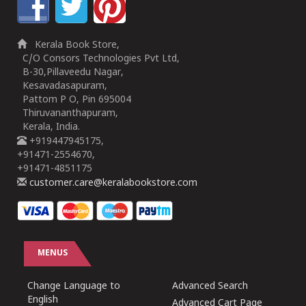
Kerala Book Store,
C/O Consors Technologies Pvt Ltd,
B-30,Pillaveedu Nagar,
Kesavadasapuram,
Pattom P O, Pin 695004
Thiruvananthapuram,
Kerala, India.
+919447945175,
+91471-2554670,
+91471-4851175
customer.care@keralabookstore.com
MENUS
Change Language to
Advanced Search
English
Advanced Cart Page