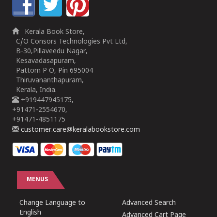
Kerala Book Store,
C/O Consors Technologies Pvt Ltd,
B-30,Pillaveedu Nagar,
Kesavadasapuram,
Pattom P O, Pin 695004
Thiruvananthapuram,
Kerala, India.
+919447945175,
+91471-2554670,
+91471-4851175
customer.care@keralabookstore.com
MENUS
Change Language to
Advanced Search
English
Advanced Cart Page