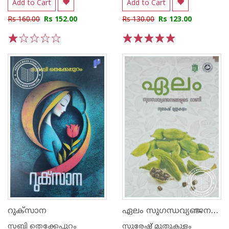
Add to Cart
Add to Cart
Rs 160.00
Rs 152.00
Rs 130.00
Rs 123.00
1
2
3
4
5
1
2
3
4
5
ഏലം സുഗന്ധവ്യഞ്ജനങ്ങളുടെ റാണി
റുക്‌സാന
സബി തെക്കേപ്പുറം
സുരേഷ് മുതുകുളം