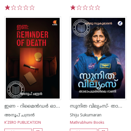
1
2
3
4
5
1
2
3
4
5
ഇണ - റിമൈൻഡർ ഓഫ് ഡെത്ത്
സുനിത വില്യംസ്- താരാപഥത്തിലെ റാണി
അനൂപ് ചന്ദ്രന്‍
Shiju Sukumaran
K'ZERO PUBLICATION
Mathrubhumi Books