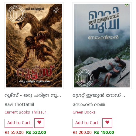
റൂട്സ് - ഒരു ചരിത്ര നുണപാഠം
ഗ്രേറ്റ് ഇന്ത്യൻ റോഡ് മൂവി
Ravi Thottathil
സോഹന്‍‌ ലാല്‍‌
Current Books Thrissur
Green Books
Add to Cart
Add to Cart
Rs 550.00
Rs 522.00
Rs 200.00
Rs 190.00