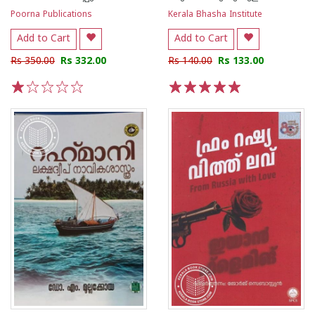
Poorna Publications
Kerala Bhasha Institute
Add to Cart
Add to Cart
Rs 350.00
Rs 332.00
Rs 140.00
Rs 133.00
1
2
3
4
5
1
2
3
4
5