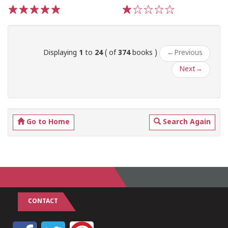
1
2
3
4
5
1
2
3
4
5
Displaying
1
to
24
( of
374
books )
←
Previous
Next
→
Go to Home
Search Again
CONTACT