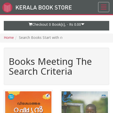
Toggl
Go
navig
to
Home
Page
Checkout 0
Book(s), -
Rs 0.00
Home
Search Books Start with റ
Books Meeting The
Search Criteria