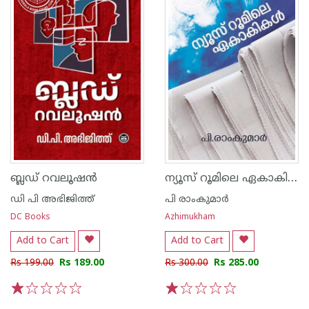
ന്യൂസ് റൂമിലെ ഏകാകികൾ
ബ്ലഡ് റവലൂഷൻ
ഡി പി അഭിജിത്ത്
പി രാംകുമാർ
DC Books
Azhimukham
Add to Cart
Add to Cart
Rs 199.00
Rs 189.00
Rs 300.00
Rs 285.00
1
2
3
4
5
1
2
3
4
5